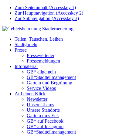
Zum Seiteninhalt (
Accesskey
1)
Zur Hauptnavigation (
Accesskey
2)
Zur Subnavigation (
Accesskey
3)
Teilen, Tauschen, Leihen
Stadtgarteln
Presse
Presseverteiler
Pressemeldungen
Infomaterial
GB* allgemein
GB*Stadtteilmanagement
Garteln und Begrünung
Service-Videos
Auf einen Klick
Newsletter
Unsere Teams
Unsere Standorte
Garteln ums Eck
GB* auf Facebook
GB* auf Instagram
GB*Stadtteilmanagement