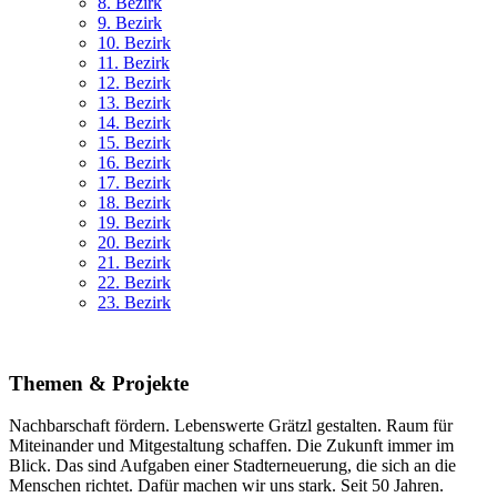
8. Bez
irk
9. Bez
irk
10. Bez
irk
11. Bez
irk
12. Bez
irk
13. Bez
irk
14. Bez
irk
15. Bez
irk
16. Bez
irk
17. Bez
irk
18. Bez
irk
19. Bez
irk
20. Bez
irk
21. Bez
irk
22. Bez
irk
23. Bez
irk
Themen & Projekte
Nachbarschaft fördern. Lebenswerte Grätzl gestalten. Raum für
Miteinander und Mitgestaltung schaffen. Die Zukunft immer im
Blick. Das sind Aufgaben einer Stadterneuerung, die sich an die
Menschen richtet. Dafür machen wir uns stark. Seit 50 Jahren.