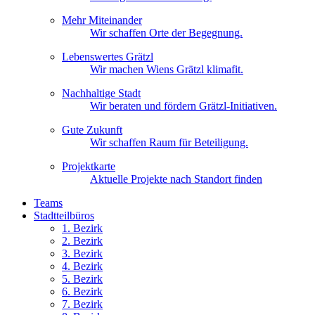
Mehr Miteinander
Wir schaffen Orte der Begegnung.
Lebenswertes Grätzl
Wir machen Wiens Grätzl klimafit.
Nachhaltige Stadt
Wir beraten und fördern Grätzl-Initiativen.
Gute Zukunft
Wir schaffen Raum für Beteiligung.
Projektkarte
Aktuelle Projekte nach Standort finden
Teams
Stadtteilbüros
1. Bez
irk
2. Bez
irk
3. Bez
irk
4. Bez
irk
5. Bez
irk
6. Bez
irk
7. Bez
irk