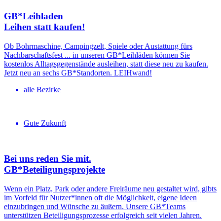
GB*Leihladen
Leihen statt kaufen!
Ob Bohrmaschine, Campingzelt, Spiele oder Austattung fürs
Nachbarschaftsfest ... in unseren GB*Leihläden können Sie
kostenlos Alltagsgegenstände ausleihen, statt diese neu zu kaufen.
Jetzt neu an sechs GB*Standorten. LEIHwand!
alle Bezirke
Gute Zukunft
Bei uns reden Sie mit.
GB*Betei­li­gungs­projekte
Wenn ein Platz, Park oder andere Freiräume neu gestaltet wird, gibts
im Vorfeld für Nutzer*innen oft die Möglichkeit, eigene Ideen
einzubringen und Wünsche zu äußern. Unsere GB*Teams
unterstützen Beteiligungsprozesse erfolgreich seit vielen Jahren.