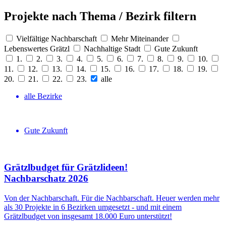
Projekte nach Thema / Bezirk filtern
Vielfältige Nachbarschaft
Mehr Miteinander
Lebenswertes Grätzl
Nachhaltige Stadt
Gute Zukunft
1.
2.
3.
4.
5.
6.
7.
8.
9.
10.
11.
12.
13.
14.
15.
16.
17.
18.
19.
20.
21.
22.
23.
alle
alle Bezirke
Gute Zukunft
Grätzlbudget für Grätzlideen!
Nachbar­schatz 2026
Von der Nachbarschaft. Für die Nachbarschaft. Heuer werden mehr
als 30 Projekte in 6 Bezirken umgesetzt - und mit einem
Grätzlbudget von insgesamt 18.000 Euro unterstützt!