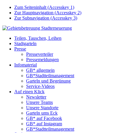
Zum Seiteninhalt (
Accesskey
1)
Zur Hauptnavigation (
Accesskey
2)
Zur Subnavigation (
Accesskey
3)
Teilen, Tauschen, Leihen
Stadtgarteln
Presse
Presseverteiler
Pressemeldungen
Infomaterial
GB* allgemein
GB*Stadtteilmanagement
Garteln und Begrünung
Service-Videos
Auf einen Klick
Newsletter
Unsere Teams
Unsere Standorte
Garteln ums Eck
GB* auf Facebook
GB* auf Instagram
GB*Stadtteilmanagement