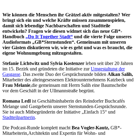
Wie können die Menschen ihr Grätzel aktiv mitgestalten? Wer
bringt sich ein und welche Kräfte müssen zusammenspielen,
damit sich lebendige Nachbarschaften und Stadtteile
entwickeln? Fragen wie diesen widmet sich das neue GB*-
Handbuch
„Do It Together Stadt“
und die vierte Folge unseres
Audioformats „GB*Sternstunden“. Gemeinsam mit unseren
vier Gästen diskutieren wir, wie es geht und was es braucht, die
eigene Wohnumgebung mitzugestalten.
Stefanie Lichtwitz und Sylvia Kostenzer
leben seit über 20 Jahren
im 15. Bezirk und gründeten die Initiative zur
Umgestaltung der
Gasgasse
. Das zweite Duo der Gesprächsrunde bilden
Alkan Salih
,
Mitarbeiter des alteingesessenen Elektrounternehmens Katzbeck und
Frau Melanie
,
die gemeinsam mit Herrn Salih eine Baumscheibe
vor dem Geschäft in der Ullmannstraße begrünt.
Romana Ledl
ist Geschäftsinhaberin des Reindorfer Buchcafés
Melange und Gastgeberin unserer Sternstunden-Gesprächsrunde.
Sie ist auch Mitbegründerin der Initiative „Einfach 15“ und
Stadtteilpartnerin
.
Die Podcast-Runde komplett macht
Bea Vogler-Kautz,
GB*-
Mitarbeiterin,
Architektin und Expertin für Wohn- und