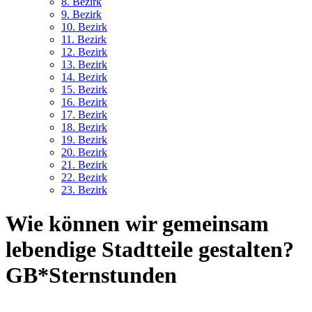
8. Bez
irk
9. Bez
irk
10. Bez
irk
11. Bez
irk
12. Bez
irk
13. Bez
irk
14. Bez
irk
15. Bez
irk
16. Bez
irk
17. Bez
irk
18. Bez
irk
19. Bez
irk
20. Bez
irk
21. Bez
irk
22. Bez
irk
23. Bez
irk
Wie können wir gemeinsam
lebendige Stadtteile gestalten?
GB*Sternstunden