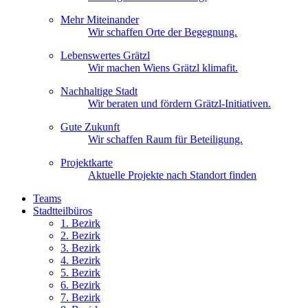
Mehr Miteinander
Wir schaffen Orte der Begegnung.
Lebenswertes Grätzl
Wir machen Wiens Grätzl klimafit.
Nachhaltige Stadt
Wir beraten und fördern Grätzl-Initiativen.
Gute Zukunft
Wir schaffen Raum für Beteiligung.
Projektkarte
Aktuelle Projekte nach Standort finden
Teams
Stadtteilbüros
1. Bez
irk
2. Bez
irk
3. Bez
irk
4. Bez
irk
5. Bez
irk
6. Bez
irk
7. Bez
irk