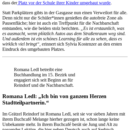
dass der
Platz vor der Schule ihrer Kinder umgebaut wurde
.
Statt Parkplätzen gibts in der Gasgasse nun einen Verweilort für alle.
Denn nicht nur die Schüler*innen genießen die autofreie Zone als
Pausenfläche; hier ist auch ein Treffpunkt für die Nachbarschaft
entstanden, wie die beiden stolz berichten.
„Es ist erstaunlich, was
es ausmacht, wenn plötzlich Autos aus dem Straßenraum weg sind.
Und außerdem ist ein schönes Learning für alle zu sehen, dass es
wirklich viel bringt“,
erinnert sich Sylvia Kostenzer an den ersten
Eindruck des umgebauten Platzes.
Romana Ledl betreibt eine
Buchhandlung im 15. Bezirk und
engagiert sich seit Beginn an für
Reindorf und die Nachbarschaft.
Romana Ledl: „Ich bin von ganzem Herzen
Stadtteilpartnerin.“
Im Grätzel Reindorf ist Romana Ledl, seit sie vor sieben Jahren mit
ihrem Buchcafé Melange hierher gezogen ist, schon lange keine
Unbekannte mehr. In ihrem Buchcafé berät sie Jung und Alt zu
passender Lektüre, die hier neben Deutsch auch auf Serbisch,