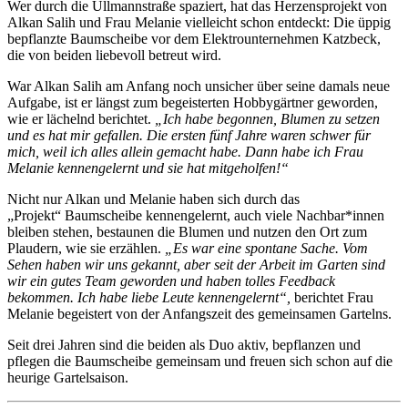
Wer durch die Ullmannstraße spaziert, hat das Herzensprojekt von
Alkan Salih und Frau Melanie vielleicht schon entdeckt: Die üppig
bepflanzte Baumscheibe vor dem Elektrounternehmen Katzbeck,
die von beiden liebevoll betreut wird.
War Alkan Salih am Anfang noch unsicher über seine damals neue
Aufgabe, ist er längst zum begeisterten Hobbygärtner geworden,
wie er lächelnd berichtet.
„Ich habe begonnen, Blumen zu setzen
und es hat mir gefallen. Die ersten fünf Jahre waren schwer für
mich, weil ich alles allein gemacht habe. Dann habe ich Frau
Melanie kennengelernt und sie hat mitgeholfen!“
Nicht nur Alkan und Melanie haben sich durch das
„Projekt“ Baumscheibe kennengelernt, auch viele Nachbar*innen
bleiben stehen, bestaunen die Blumen und nutzen den Ort zum
Plaudern, wie sie erzählen.
„Es war eine spontane Sache. Vom
Sehen haben wir uns gekannt, aber seit der Arbeit im Garten sind
wir ein gutes Team geworden und haben tolles Feedback
bekommen. Ich habe liebe Leute kennengelernt“,
berichtet Frau
Melanie begeistert von der Anfangszeit des gemeinsamen Gartelns.
Seit drei Jahren sind die beiden als Duo aktiv, bepflanzen und
pflegen die Baumscheibe gemeinsam und freuen sich schon auf die
heurige Gartelsaison.