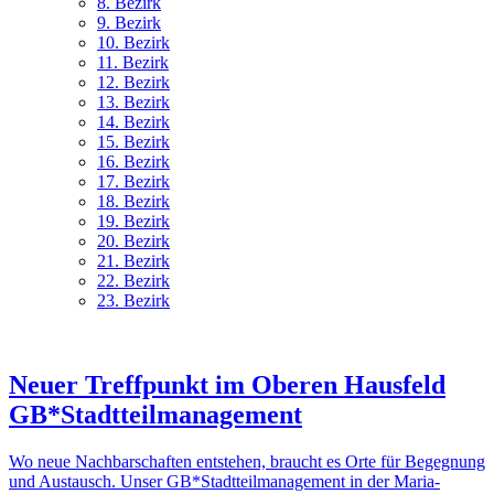
8. Bez
irk
9. Bez
irk
10. Bez
irk
11. Bez
irk
12. Bez
irk
13. Bez
irk
14. Bez
irk
15. Bez
irk
16. Bez
irk
17. Bez
irk
18. Bez
irk
19. Bez
irk
20. Bez
irk
21. Bez
irk
22. Bez
irk
23. Bez
irk
Neuer Treffpunkt im Oberen Hausfeld
GB*Stadtteilmanagement
Wo neue Nachbarschaften entstehen, braucht es Orte für Begegnung
und Austausch. Unser GB*Stadtteilmanagement in der Maria-