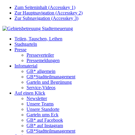
Zum Seiteninhalt (
Accesskey
1)
Zur Hauptnavigation (
Accesskey
2)
Zur Subnavigation (
Accesskey
3)
Teilen, Tauschen, Leihen
Stadtgarteln
Presse
Presseverteiler
Pressemeldungen
Infomaterial
GB* allgemein
GB*Stadtteilmanagement
Garteln und Begrünung
Service-Videos
Auf einen Klick
Newsletter
Unsere Teams
Unsere Standorte
Garteln ums Eck
GB* auf Facebook
GB* auf Instagram
GB*Stadtteilmanagement