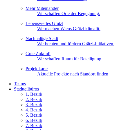
Mehr Miteinander
Wir schaffen Orte der Begegnung.
Lebenswertes Grätzl
Wir machen Wiens Grätzl klimafit.
Nachhaltige Stadt
Wir beraten und fördern Grätzl-Initiativen.
Gute Zukunft
Wir schaffen Raum für Beteiligung.
Projektkarte
Aktuelle Projekte nach Standort finden
Teams
Stadtteilbüros
1. Bez
irk
2. Bez
irk
3. Bez
irk
4. Bez
irk
5. Bez
irk
6. Bez
irk
7. Bez
irk