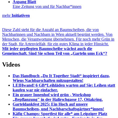
Aspang Blatt
Eine Zeitung von und für Nachbar*innen
mehr
Initiativen
Diese Zahl steht für die Anzahl an Baumscheiben, die von
Nachbarinnen und Nachbarn in Wien aktuell begrünt werden. Von
Menschen, die Verantwortung übernehmen. Für noch mehr Grün in
der Stadt, für Artenvielfalt, für ein gutes Klima in jeder Hinsicht.
Mit jeder gepflegten Baumscheibe wächst auch die
Gemeinschaft. Sind Sie schon Teil von „Garteln ums Eck“?
Videos
Das Handbuch „Do It Together Stadt“ inspiriert dazu,
Wiens Nachbar­schaften mitzuge­stalten!
LEIHwand! 6 GB*Leihläden warten auf Sie: Leihen statt
kaufen war nie einfacher.
Ein grauer Innenhof wird grün - Workshop
„Bepflanzung" in der Halirschgasse 17, Ottakring.
Garteldankfest 2025: Ein Hoch auf unsere
Baumscheiben- und Nachbar­schafts­gärt­ner*innen!
Käfig Champs: Sportfest für alle* am Leipziger Platz