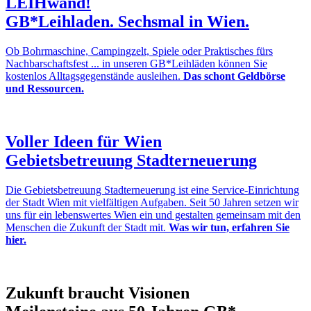
LEIHwand!
GB*Leihladen. Sechsmal in Wien.
Ob Bohrmaschine, Campingzelt, Spiele oder Praktisches fürs
Nachbarschaftsfest ... in unseren GB*Leihläden können Sie
kostenlos Alltagsgegenstände ausleihen.
Das schont Geldbörse
und Ressourcen.
Voller Ideen für Wien
Gebietsbetreuung Stadterneuerung
Die Gebietsbetreuung Stadterneuerung ist eine Service-Einrichtung
der Stadt Wien mit vielfältigen Aufgaben. Seit 50 Jahren setzen wir
uns für ein lebenswertes Wien ein und gestalten gemeinsam mit den
Menschen die Zukunft der Stadt mit.
Was wir tun, erfahren Sie
hier.
Zukunft braucht Visionen