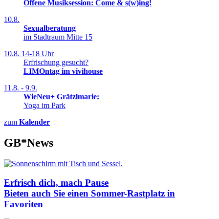
Offene Musiksession: Come & s(w)ing!
10.8.
Sexual­be­ratung
im Stadtraum Mitte 15
10.8.
14-18 Uhr
Erfrischung gesucht?
LIMOntag im vivihouse
11.8. - 9.9.
WieNeu+ Grätzlmarie:
Yoga im Park
zum
Kalender
GB*News
Erfrisch dich, mach Pause
Bieten auch Sie einen Sommer-Rastplatz in
Favoriten