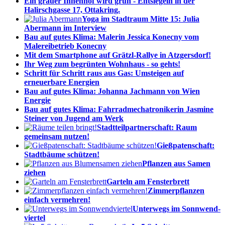
Ein grauer Innenhof wird grün - Entsiegeln in der
Halirschgasse 17, Ottakring.
Yoga im Stadtraum Mitte 15: Julia
Abermann im Interview
Bau auf gutes Klima: Malerin Jessica Konecny vom
Malerei­betrieb Konecny
Mit dem Smartphone auf Grätzl-Rallye in Atzgersdorf!
Ihr Weg zum begrünten Wohnhaus - so gehts!
Schritt für Schritt raus aus Gas: Umsteigen auf
erneuerbare Energien
Bau auf gutes Klima: Johanna Jachmann von Wien
Energie
Bau auf gutes Klima: Fahrrad­me­cha­tro­nikerin Jasmine
Steiner von Jugend am Werk
Stadtteil­part­ner­schaft: Raum
gemeinsam nutzen!
Gießpa­ten­schaft:
Stadtbäume schützen!
Pflanzen aus Samen
ziehen
Garteln am Fensterbrett
Zimmer­pflanzen
einfach vermehren!
Unterwegs im Sonnwend­
viertel