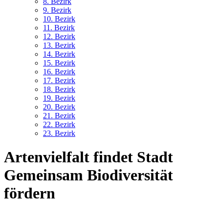
8. Bez
irk
9. Bez
irk
10. Bez
irk
11. Bez
irk
12. Bez
irk
13. Bez
irk
14. Bez
irk
15. Bez
irk
16. Bez
irk
17. Bez
irk
18. Bez
irk
19. Bez
irk
20. Bez
irk
21. Bez
irk
22. Bez
irk
23. Bez
irk
Artenvielfalt findet Stadt
Gemeinsam Biodiversität
fördern