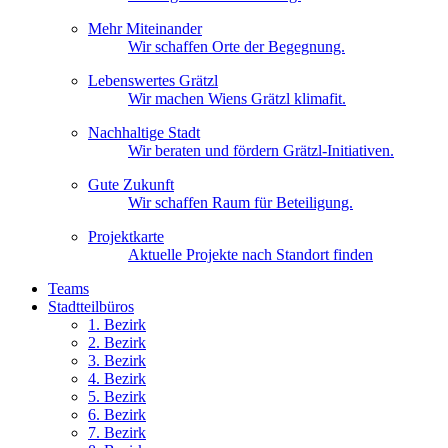
Mehr Miteinander
Wir schaffen Orte der Begegnung.
Lebenswertes Grätzl
Wir machen Wiens Grätzl klimafit.
Nachhaltige Stadt
Wir beraten und fördern Grätzl-Initiativen.
Gute Zukunft
Wir schaffen Raum für Beteiligung.
Projektkarte
Aktuelle Projekte nach Standort finden
Teams
Stadtteilbüros
1. Bez
irk
2. Bez
irk
3. Bez
irk
4. Bez
irk
5. Bez
irk
6. Bez
irk
7. Bez
irk