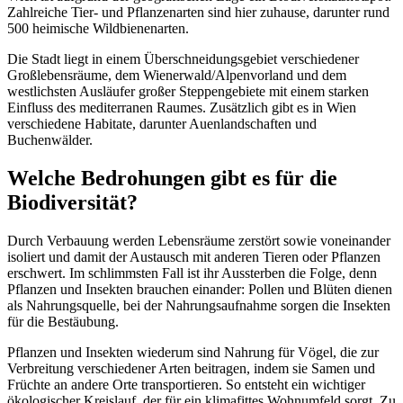
Zahlreiche Tier- und Pflanzenarten sind hier zuhause, darunter rund
500 heimische Wildbienenarten.
Die Stadt liegt in einem Überschneidungsgebiet verschiedener
Großlebensräume, dem Wienerwald/Alpenvorland und dem
westlichsten Ausläufer großer Steppengebiete mit einem starken
Einfluss des mediterranen Raumes. Zusätzlich gibt es in Wien
verschiedene Habitate, darunter Auenlandschaften und
Buchenwälder.
Welche Bedrohungen gibt es für die
Biodiversität?
Durch Verbauung werden Lebensräume zerstört sowie voneinander
isoliert und damit der Austausch mit anderen Tieren oder Pflanzen
erschwert. Im schlimmsten Fall ist ihr Aussterben die Folge, denn
Pflanzen und Insekten brauchen einander: Pollen und Blüten dienen
als Nahrungsquelle, bei der Nahrungsaufnahme sorgen die Insekten
für die Bestäubung.
Pflanzen und Insekten wiederum sind Nahrung für Vögel, die zur
Verbreitung verschiedener Arten beitragen, indem sie Samen und
Früchte an andere Orte transportieren. So entsteht ein wichtiger
ökologischer Kreislauf, der für ein klimafittes Wohnumfeld sorgt. Zu