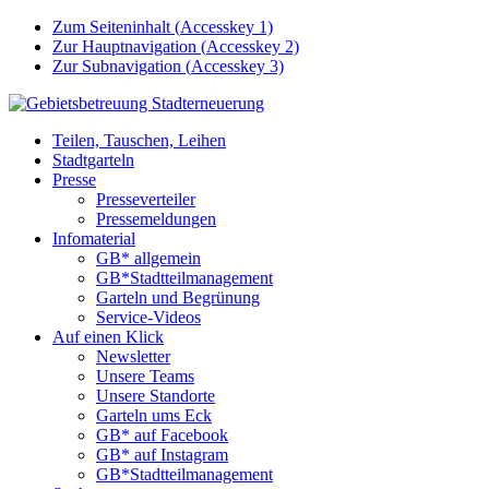
Zum Seiteninhalt (
Accesskey
1)
Zur Hauptnavigation (
Accesskey
2)
Zur Subnavigation (
Accesskey
3)
Teilen, Tauschen, Leihen
Stadtgarteln
Presse
Presseverteiler
Pressemeldungen
Infomaterial
GB* allgemein
GB*Stadtteilmanagement
Garteln und Begrünung
Service-Videos
Auf einen Klick
Newsletter
Unsere Teams
Unsere Standorte
Garteln ums Eck
GB* auf Facebook
GB* auf Instagram
GB*Stadtteilmanagement