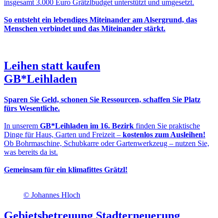
insgesamt 3.000 Euro Grätzlbudget unterstützt und umgesetzt.
So entsteht ein lebendiges Miteinander am Alsergrund, das
Menschen verbindet und das Miteinander stärkt.
Leihen statt kaufen
GB*Leihladen
Sparen Sie Geld, schonen Sie Ressourcen, schaffen Sie Platz
fürs Wesentliche.
In unserem
GB*Leihladen im 16. Bezirk
finden Sie praktische
Dinge für Haus, Garten und Freizeit –
kostenlos zum Ausleihen!
Ob Bohrmaschine, Schubkarre oder Gartenwerkzeug – nutzen Sie,
was bereits da ist.
Gemeinsam für ein klimafittes Grätzl!
© Johannes Hloch
Gebietsbetreuung Stadterneuerung