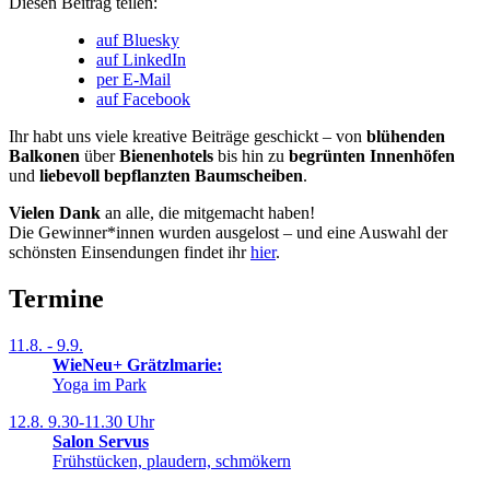
Diesen Beitrag teilen:
auf Bluesky
auf LinkedIn
per E-Mail
auf Facebook
Ihr habt uns viele kreative Beiträge geschickt – von
blühenden
Balkonen
über
Bienenhotels
bis hin zu
begrünten Innenhöfen
und
liebevoll bepflanzten Baumscheiben
.
Vielen Dank
an alle, die mitgemacht haben!
Die Gewinner*innen wurden ausgelost – und eine Auswahl der
schönsten Einsendungen findet ihr
hier
.
Termine
11.8. - 9.9.
WieNeu+ Grätzlmarie:
Yoga im Park
12.8.
9.30-11.30 Uhr
Salon Servus
Frühstücken, plaudern, schmökern