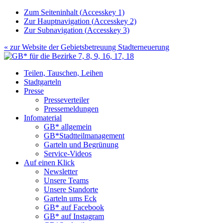
Zum Seiteninhalt (
Accesskey
1)
Zur Hauptnavigation (
Accesskey
2)
Zur Subnavigation (
Accesskey
3)
« zur Website der
Gebietsbetreuung Stadterneuerung
Teilen, Tauschen, Leihen
Stadtgarteln
Presse
Presseverteiler
Pressemeldungen
Infomaterial
GB* allgemein
GB*Stadtteilmanagement
Garteln und Begrünung
Service-Videos
Auf einen Klick
Newsletter
Unsere Teams
Unsere Standorte
Garteln ums Eck
GB* auf Facebook
GB* auf Instagram