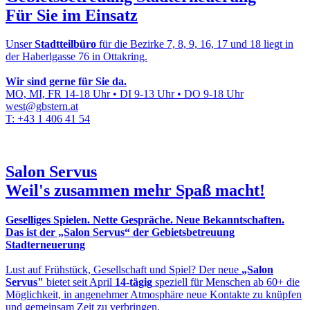
Für Sie im Einsatz
Unser
Stadtteilbüro
für die Bezirke 7, 8, 9, 16, 17 und 18 liegt in
der Haberlgasse 76 in Ottakring.
Wir sind gerne für Sie da.
MO, MI, FR 14-18 Uhr • DI 9-13 Uhr • DO 9-18 Uhr
west@gbstern.at
T: +43 1 406 41 54
Salon Servus
Weil's zusammen mehr Spaß macht!
Geselliges Spielen. Nette Gespräche. Neue Bekanntschaften.
Das ist der „Salon Servus“ der Gebietsbetreuung
Stadterneuerung
Lust auf Frühstück, Gesellschaft und Spiel? Der neue
„Salon
Servus"
bietet seit April
14-tägig
speziell für Menschen ab 60+ die
Möglichkeit, in angenehmer Atmosphäre neue Kontakte zu knüpfen
und gemeinsam Zeit zu verbringen.