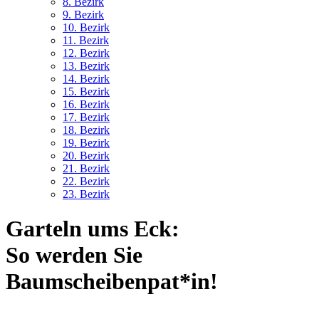
8. Bez
irk
9. Bez
irk
10. Bez
irk
11. Bez
irk
12. Bez
irk
13. Bez
irk
14. Bez
irk
15. Bez
irk
16. Bez
irk
17. Bez
irk
18. Bez
irk
19. Bez
irk
20. Bez
irk
21. Bez
irk
22. Bez
irk
23. Bez
irk
Garteln ums Eck:
So werden Sie
Baumscheibenpat*in!