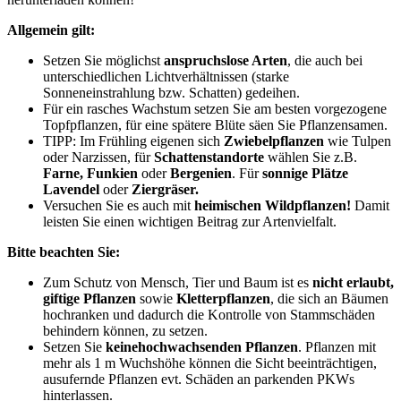
Allgemein gilt:
Setzen Sie möglichst
anspruchslose Arten
, die auch bei
unterschiedlichen Lichtverhältnissen (starke
Sonneneinstrahlung bzw. Schatten) gedeihen.
Für ein rasches Wachstum setzen Sie am besten vorgezogene
Topfpflanzen, für eine spätere Blüte säen Sie Pflanzensamen.
TIPP: Im Frühling eigenen sich
Zwiebelpflanzen
wie Tulpen
oder Narzissen, für
Schattenstandorte
wählen Sie z.B.
Farne, Funkien
oder
Bergenien
. Für
sonnige Plätze
Lavendel
oder
Ziergräser.
Versuchen Sie es auch mit
heimischen Wildpflanzen!
Damit
leisten Sie einen wichtigen Beitrag zur Artenvielfalt.
Bitte beachten Sie:
Zum Schutz von Mensch, Tier und Baum ist es
nicht erlaubt,
giftige Pflanzen
sowie
Kletterpflanzen
, die sich an Bäumen
hochranken und dadurch die Kontrolle von Stammschäden
behindern können, zu setzen.
Setzen Sie
keine
hochwachsenden Pflanzen
. Pflanzen mit
mehr als 1 m Wuchshöhe können die Sicht beeinträchtigen,
ausufernde Pflanzen evt. Schäden an parkenden PKWs
hinterlassen.