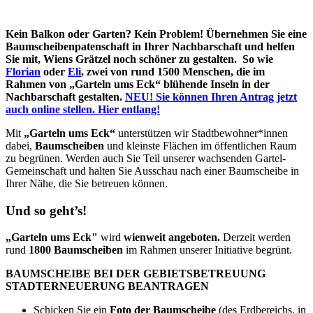
Kein Balkon oder Garten? Kein Problem! Übernehmen Sie eine
Baumscheibenpatenschaft in Ihrer Nachbarschaft und helfen
Sie mit, Wiens Grätzel noch schöner zu gestalten. So wie
Florian
oder
Eli
, zwei von rund 1500 Menschen, die im
Rahmen von „Garteln ums Eck“ blühende Inseln in der
Nachbarschaft gestalten.
NEU! Sie können Ihren Antrag jetzt
auch online stellen. Hier entlang!
Mit
„Garteln ums Eck“
unterstützen wir Stadtbewohner*innen
dabei,
Baumscheiben
und kleinste Flächen im öffentlichen Raum
zu begrünen. Werden auch Sie Teil unserer wachsenden Gartel-
Gemeinschaft und halten Sie Ausschau nach einer Baumscheibe in
Ihrer Nähe, die Sie betreuen können.
Und so geht’s!
„Garteln ums Eck"
wird
wienweit angeboten.
Derzeit werden
rund
1800 Baumscheiben
im Rahmen unserer Initiative begrünt.
BAUMSCHEIBE BEI DER GEBIETSBETREUUNG
STADTERNEUERUNG BEANTRAGEN
Schicken Sie ein
Foto der Baumscheibe
(des Erdbereichs, in