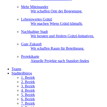
Mehr Miteinander
Wir schaffen Orte der Begegnung.
Lebenswertes Grätzl
Wir machen Wiens Grätzl klimafit.
Nachhaltige Stadt
Wir beraten und fördern Grätzl-Initiativen.
Gute Zukunft
Wir schaffen Raum für Beteiligung.
Projektkarte
Aktuelle Projekte nach Standort finden
Teams
Stadtteilbüros
1. Bez
irk
2. Bez
irk
3. Bez
irk
4. Bez
irk
5. Bez
irk
6. Bez
irk
7. Bez
irk