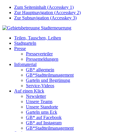
Zum Seiteninhalt (
Accesskey
1)
Zur Hauptnavigation (
Accesskey
2)
Zur Subnavigation (
Accesskey
3)
Teilen, Tauschen, Leihen
Stadtgarteln
Presse
Presseverteiler
Pressemeldungen
Infomaterial
GB* allgemein
GB*Stadtteilmanagement
Garteln und Begrünung
Service-Videos
Auf einen Klick
Newsletter
Unsere Teams
Unsere Standorte
Garteln ums Eck
GB* auf Facebook
GB* auf Instagram
GB*Stadtteilmanagement