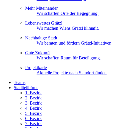
Mehr Miteinander
Wir schaffen Orte der Begegnung.
Lebenswertes Grätzl
Wir machen Wiens Grätzl klimafit.
Nachhaltige Stadt
Wir beraten und fördern Grätzl-Initiativen.
Gute Zukunft
Wir schaffen Raum für Beteiligung.
Projektkarte
Aktuelle Projekte nach Standort finden
Teams
Stadtteilbüros
1. Bez
irk
2. Bez
irk
3. Bez
irk
4. Bez
irk
5. Bez
irk
6. Bez
irk
7. Bez
irk