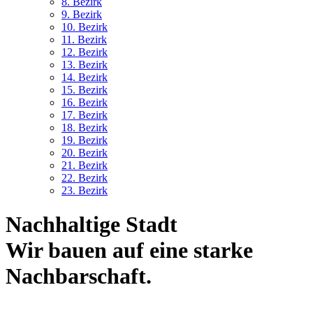
8. Bez
irk
9. Bez
irk
10. Bez
irk
11. Bez
irk
12. Bez
irk
13. Bez
irk
14. Bez
irk
15. Bez
irk
16. Bez
irk
17. Bez
irk
18. Bez
irk
19. Bez
irk
20. Bez
irk
21. Bez
irk
22. Bez
irk
23. Bez
irk
Nachhaltige Stadt
Wir bauen auf eine starke
Nachbar­schaft.