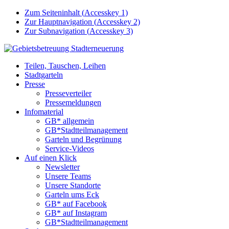
Zum Seiteninhalt (
Accesskey
1)
Zur Hauptnavigation (
Accesskey
2)
Zur Subnavigation (
Accesskey
3)
Teilen, Tauschen, Leihen
Stadtgarteln
Presse
Presseverteiler
Pressemeldungen
Infomaterial
GB* allgemein
GB*Stadtteilmanagement
Garteln und Begrünung
Service-Videos
Auf einen Klick
Newsletter
Unsere Teams
Unsere Standorte
Garteln ums Eck
GB* auf Facebook
GB* auf Instagram
GB*Stadtteilmanagement