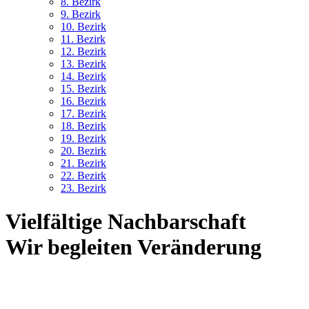
8. Bez
irk
9. Bez
irk
10. Bez
irk
11. Bez
irk
12. Bez
irk
13. Bez
irk
14. Bez
irk
15. Bez
irk
16. Bez
irk
17. Bez
irk
18. Bez
irk
19. Bez
irk
20. Bez
irk
21. Bez
irk
22. Bez
irk
23. Bez
irk
Vielfältige Nachbarschaft
Wir begleiten Veränderung