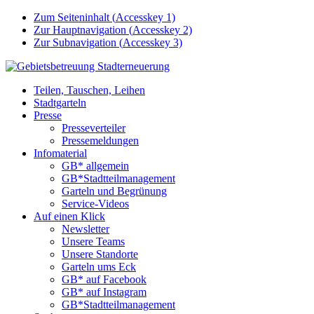
Zum Seiteninhalt (
Accesskey
1)
Zur Hauptnavigation (
Accesskey
2)
Zur Subnavigation (
Accesskey
3)
Teilen, Tauschen, Leihen
Stadtgarteln
Presse
Presseverteiler
Pressemeldungen
Infomaterial
GB* allgemein
GB*Stadtteilmanagement
Garteln und Begrünung
Service-Videos
Auf einen Klick
Newsletter
Unsere Teams
Unsere Standorte
Garteln ums Eck
GB* auf Facebook
GB* auf Instagram
GB*Stadtteilmanagement