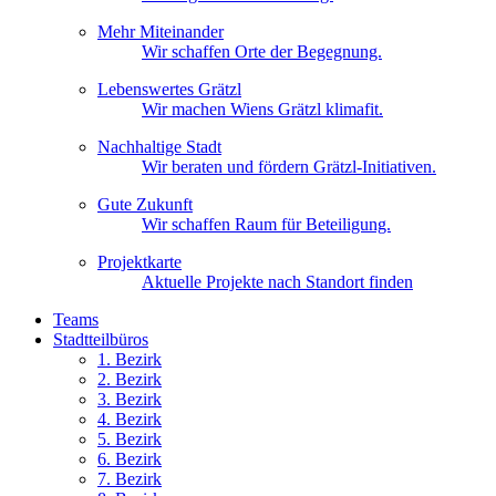
Mehr Miteinander
Wir schaffen Orte der Begegnung.
Lebenswertes Grätzl
Wir machen Wiens Grätzl klimafit.
Nachhaltige Stadt
Wir beraten und fördern Grätzl-Initiativen.
Gute Zukunft
Wir schaffen Raum für Beteiligung.
Projektkarte
Aktuelle Projekte nach Standort finden
Teams
Stadtteilbüros
1. Bez
irk
2. Bez
irk
3. Bez
irk
4. Bez
irk
5. Bez
irk
6. Bez
irk
7. Bez
irk