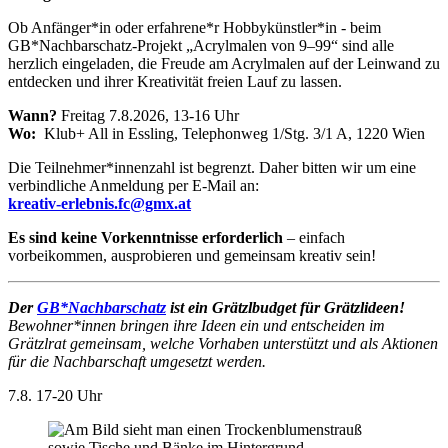
Ob Anfänger*in oder erfahrene*r Hobbykünstler*in - beim
GB*Nachbarschatz-Projekt „Acrylmalen von 9–99“ sind alle
herzlich eingeladen, die Freude am Acrylmalen auf der Leinwand zu
entdecken und ihrer Kreativität freien Lauf zu lassen.
Wann?
Freitag 7.8.2026, 13-16 Uhr
Wo:
Klub+ All in Essling, Telephonweg 1/Stg. 3/1 A, 1220 Wien
Die Teilnehmer*innenzahl ist begrenzt. Daher bitten wir um eine
verbindliche Anmeldung per E-Mail an:
kreativ-erlebnis.fc@gmx.at
Es sind keine Vorkenntnisse erforderlich
– einfach
vorbeikommen, ausprobieren und gemeinsam kreativ sein!
Der
GB*Nachbarschatz
ist ein Grätzlbudget für Grätzlideen!
Bewohner*innen bringen ihre Ideen ein und entscheiden im
Grätzlrat gemeinsam, welche Vorhaben unterstützt und als Aktionen
für die Nachbarschaft umgesetzt werden.
7.8.
17-20 Uhr