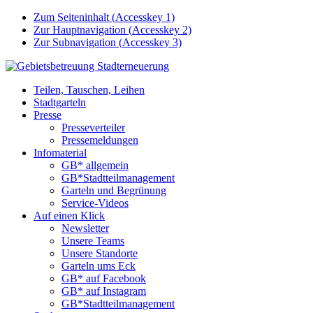
Zum Seiteninhalt (
Accesskey
1)
Zur Hauptnavigation (
Accesskey
2)
Zur Subnavigation (
Accesskey
3)
Teilen, Tauschen, Leihen
Stadtgarteln
Presse
Presseverteiler
Pressemeldungen
Infomaterial
GB* allgemein
GB*Stadtteilmanagement
Garteln und Begrünung
Service-Videos
Auf einen Klick
Newsletter
Unsere Teams
Unsere Standorte
Garteln ums Eck
GB* auf Facebook
GB* auf Instagram
GB*Stadtteilmanagement