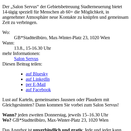
Der „Salon Servus“ der Gebietsbetreuung Stadterneuerung bietet
14-tägig speziell für Menschen ab 60+ die Möglichkeit, in
angenehmer Atmosphäre neue Kontakte zu knüpfen und gemeinsam
Zeit zu verbringen.
Wo:
GB*Stadtteilbüro, Max-Winter-Platz 23, 1020 Wien
Wann:
13.8.
, 15-16.30 Uhr
mehr Informationen:
Salon Servus
Diesen Beitrag teilen:
auf Bluesky
auf LinkedIn
per E-Mail
auf Facebook
Lust auf Karteln, gemeinsames Jausnen oder Plaudern mit
Gleichgesinnten? Dann kommen Sie vorbei zum Salon Servus!
Wann?
jeden zweiten Donnerstag, jeweils 15–16.30 Uhr
Wo?
GB*Stadtteilbüro, Max-Winter-Platz 23, 1020 Wien
Das Angebot ist
unverbindlich und gratis
: Jede und jeder kann