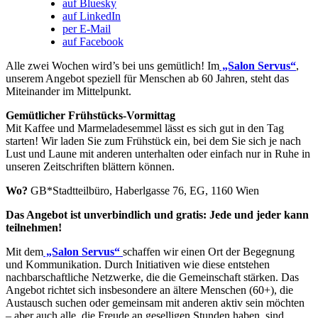
auf Bluesky
auf LinkedIn
per E-Mail
auf Facebook
Alle zwei Wochen wird’s bei uns gemütlich! Im
„Salon Servus“
,
unserem Angebot speziell für Menschen ab 60 Jahren, steht das
Miteinander im Mittelpunkt.
Gemütlicher Frühstücks-Vormittag
Mit Kaffee und Marmeladesemmel lässt es sich gut in den Tag
starten! Wir laden Sie zum Frühstück ein, bei dem Sie sich je nach
Lust und Laune mit anderen unterhalten oder einfach nur in Ruhe in
unseren Zeitschriften blättern können.
Wo?
GB*Stadtteilbüro, Haberlgasse 76, EG, 1160 Wien
Das Angebot ist unverbindlich und gratis: Jede und jeder kann
teilnehmen!
Mit dem
„Salon Servus“
schaffen wir einen Ort der Begegnung
und Kommunikation. Durch Initiativen wie diese entstehen
nachbarschaftliche Netzwerke, die die Gemeinschaft stärken. Das
Angebot richtet sich insbesondere an ältere Menschen (60+), die
Austausch suchen oder gemeinsam mit anderen aktiv sein möchten
– aber auch alle, die Freude an geselligen Stunden haben, sind