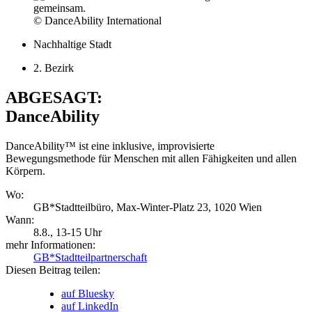
© DanceAbility International
Nachhaltige Stadt
2. Bezirk
ABGESAGT:
DanceAbility
DanceAbility™ ist eine inklusive, improvisierte
Bewegungsmethode für Menschen mit allen Fähigkeiten und allen
Körpern.
Wo:
GB*Stadtteilbüro, Max-Winter-Platz 23, 1020 Wien
Wann:
8.8.
, 13-15 Uhr
mehr Informationen:
GB*Stadtteilpartnerschaft
Diesen Beitrag teilen:
auf Bluesky
auf LinkedIn