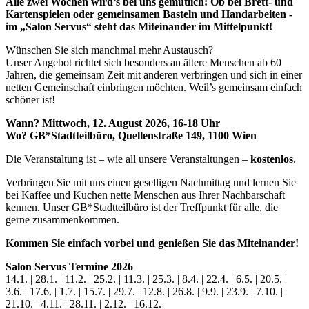
Alle zwei Wochen wird’s bei uns gemütlich: Ob bei Brett- und
Kartenspielen oder gemeinsamen Basteln und Handarbeiten -
im „Salon Servus“ steht das Miteinander im Mittelpunkt!
Wünschen Sie sich manchmal mehr Austausch?
Unser Angebot richtet sich besonders an ältere Menschen ab 60
Jahren, die gemeinsam Zeit mit anderen verbringen und sich in einer
netten Gemeinschaft einbringen möchten. Weil’s gemeinsam einfach
schöner ist!
Wann? Mittwoch, 12. August 2026, 16-18 Uhr
Wo? GB*Stadtteilbüro, Quellenstraße 149, 1100 Wien
Die Veranstaltung ist – wie all unsere Veranstaltungen –
kostenlos
.
Verbringen Sie mit uns einen geselligen Nachmittag und lernen Sie
bei Kaffee und Kuchen nette Menschen aus Ihrer Nachbarschaft
kennen. Unser GB*Stadtteilbüro ist der Treffpunkt für alle, die
gerne zusammenkommen.
Kommen Sie einfach vorbei und genießen Sie das Miteinander!
Salon Servus Termine 2026
14.1. | 28.1. | 11.2. | 25.2. | 11.3. | 25.3. | 8.4. | 22.4. | 6.5. | 20.5. |
3.6. | 17.6. | 1.7. | 15.7. | 29.7. | 12.8. | 26.8. | 9.9. | 23.9. | 7.10. |
21.10. | 4.11. | 28.11. | 2.12. | 16.12.