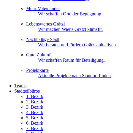
Mehr Miteinander
Wir schaffen Orte der Begegnung.
Lebenswertes Grätzl
Wir machen Wiens Grätzl klimafit.
Nachhaltige Stadt
Wir beraten und fördern Grätzl-Initiativen.
Gute Zukunft
Wir schaffen Raum für Beteiligung.
Projektkarte
Aktuelle Projekte nach Standort finden
Teams
Stadtteilbüros
1. Bez
irk
2. Bez
irk
3. Bez
irk
4. Bez
irk
5. Bez
irk
6. Bez
irk
7. Bez
irk