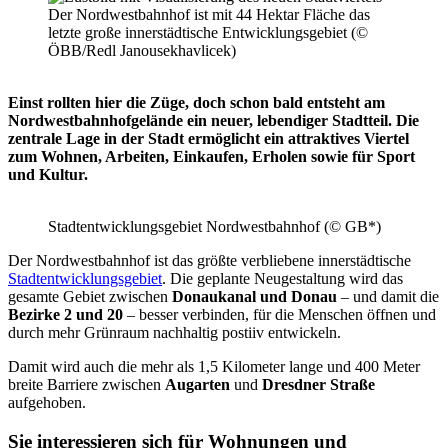
Der Nordwestbahnhof ist mit 44 Hektar Fläche das
letzte große innerstädtische Entwicklungsgebiet (©
ÖBB/Redl Janousekhavlicek)
Einst rollten hier die Züge, doch schon bald entsteht am
Nordwestbahnhofgelände ein neuer, lebendiger Stadtteil. Die
zentrale Lage in der Stadt ermöglicht ein attraktives Viertel
zum Wohnen, Arbeiten, Einkaufen, Erholen sowie für Sport
und Kultur.
Stadtentwicklungsgebiet Nordwestbahnhof (© GB*)
Der Nordwestbahnhof ist das größte verbliebene innerstädtische
Stadtentwicklungsgebiet
. Die geplante Neugestaltung wird das
gesamte Gebiet zwischen
Donaukanal und Donau
– und damit die
Bezirke 2 und 20
– besser verbinden, für die Menschen öffnen und
durch mehr Grünraum nachhaltig postiiv entwickeln.
Damit wird auch die mehr als 1,5 Kilometer lange und 400 Meter
breite Barriere zwischen
Augarten
und
Dresdner Straße
aufgehoben.
Sie interessieren sich für Wohnungen und