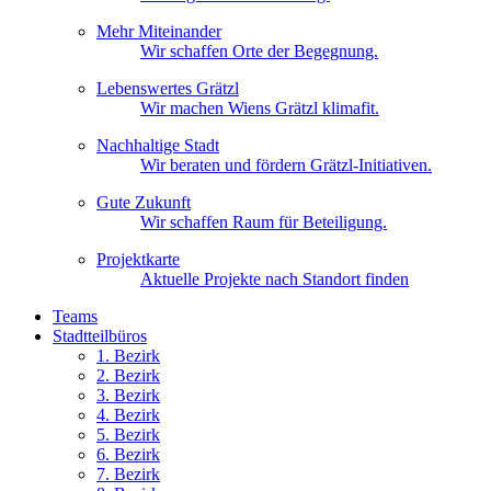
Mehr Miteinander
Wir schaffen Orte der Begegnung.
Lebenswertes Grätzl
Wir machen Wiens Grätzl klimafit.
Nachhaltige Stadt
Wir beraten und fördern Grätzl-Initiativen.
Gute Zukunft
Wir schaffen Raum für Beteiligung.
Projektkarte
Aktuelle Projekte nach Standort finden
Teams
Stadtteilbüros
1. Bez
irk
2. Bez
irk
3. Bez
irk
4. Bez
irk
5. Bez
irk
6. Bez
irk
7. Bez
irk