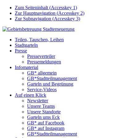
Zum Seiteninhalt (
Accesskey
1)
Zur Hauptnavigation (
Accesskey
2)
Zur Subnavigation (
Accesskey
3)
Teilen, Tauschen, Leihen
Stadtgarteln
Presse
Presseverteiler
Pressemeldungen
Infomaterial
GB* allgemein
GB*Stadtteilmanagement
Garteln und Begrünung
Service-Videos
Auf einen Klick
Newsletter
Unsere Teams
Unsere Standorte
Garteln ums Eck
GB* auf Facebook
GB* auf Instagram
GB*Stadtteilmanagement