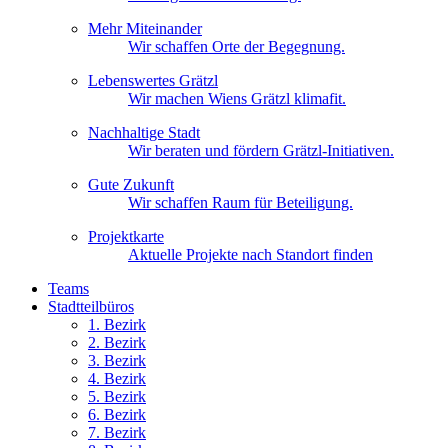
Mehr Miteinander
Wir schaffen Orte der Begegnung.
Lebenswertes Grätzl
Wir machen Wiens Grätzl klimafit.
Nachhaltige Stadt
Wir beraten und fördern Grätzl-Initiativen.
Gute Zukunft
Wir schaffen Raum für Beteiligung.
Projektkarte
Aktuelle Projekte nach Standort finden
Teams
Stadtteilbüros
1. Bez
irk
2. Bez
irk
3. Bez
irk
4. Bez
irk
5. Bez
irk
6. Bez
irk
7. Bez
irk