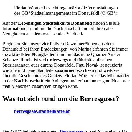
Florian Wagner besucht regelmäßig die Veranstaltungen
des GB*Stadtteilmanagements im Donaufeld! (© GB*)
Auf der
Lebendigen Stadtteilkarte Donaufeld
finden Sie alle
Informationen rund um die Nachbarschaft und erfahren alle
Neuigkeiten aus dem wachsenden Stadtteil
.
Begleiten Sie unsere vier fiktiven Bewohner*innen aus dem
Donaufeld bei ihren Entdeckungen: von Marina erfahren Sie immer
die
aktuellsten Neuigkeiten
rund um das neue Quartier An der
Schanze. Ramin ist viel
unterwegs
und führt sie auf seinen
Spaziergängen quer durchs Donaufeld. Frau Novak ist neugierig
wie alte und neue Stadtteile
zusammen wachsen
und weiß viel
über die Geschichte des Gebiets. Florian Wagner ist das Miteinander
in der
Nachbarschaft
ein Anliegen und er hat immer gute Ideen wie
man Menschen zusammen bringen kann.
Was tut sich rund um die Berresgasse?
berresgasse.stadtteilkarte.at
Das GB*Stadtteilmanagement
Berresgasse
ist seit November 2022