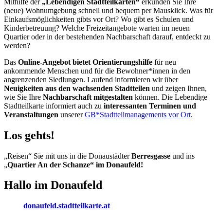
Mithilfe der
„Lebendigen Stadtteilkarten“
erkunden Sie Ihre
(neue) Wohnumgebung schnell und bequem per Mausklick. Was für
Einkaufsmöglichkeiten gibts vor Ort? Wo gibt es Schulen und
Kinderbetreuung? Welche Freizeitangebote warten im neuen
Quartier oder in der bestehenden Nachbarschaft darauf, entdeckt zu
werden?
Das
Online-Angebot bietet Orientierungshilfe
für neu
ankommende Menschen und für die Bewohner*innen in den
angrenzenden Siedlungen. Laufend informieren wir über
Neuigkeiten aus den wachsenden Stadtteilen
und zeigen Ihnen,
wie Sie Ihre
Nachbarschaft mitgestalten
können. Die Lebendige
Stadtteilkarte informiert auch zu
interessanten Terminen und
Veranstaltungen
unserer
GB*Stadtteilmanagements vor Ort
.
Los gehts!
„Reisen“ Sie mit uns in die Donaustädter
Berresgasse
und ins
„
Quartier An der Schanze“ im Donaufeld!
Hallo im Donaufeld
donaufeld.stadtteilkarte.at