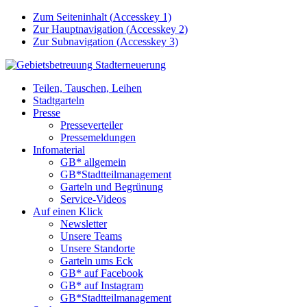
Zum Seiteninhalt (
Accesskey
1)
Zur Hauptnavigation (
Accesskey
2)
Zur Subnavigation (
Accesskey
3)
Teilen, Tauschen, Leihen
Stadtgarteln
Presse
Presseverteiler
Pressemeldungen
Infomaterial
GB* allgemein
GB*Stadtteilmanagement
Garteln und Begrünung
Service-Videos
Auf einen Klick
Newsletter
Unsere Teams
Unsere Standorte
Garteln ums Eck
GB* auf Facebook
GB* auf Instagram
GB*Stadtteilmanagement