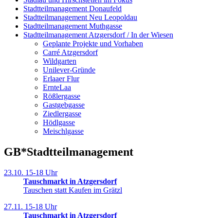
Stadtteilmanagement Donaufeld
Stadtteilmanagement Neu Leopoldau
Stadtteilmanagement Muthgasse
Stadtteilmanagement Atzgersdorf / In der Wiesen
Geplante Projekte und Vorhaben
Carré Atzgersdorf
Wildgarten
Unilever-Gründe
Erlaaer Flur
ErnteLaa
Rößlergasse
Gastgebgasse
Ziedlergasse
Hödlgasse
Meischlgasse
GB*Stadtteilmanagement
23.10.
15-18 Uhr
Tauschmarkt in Atzgersdorf
Tauschen statt Kaufen im Grätzl
27.11.
15-18 Uhr
Tauschmarkt in Atzgersdorf