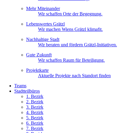
Mehr Miteinander
Wir schaffen Orte der Begegnung.
Lebenswertes Grätzl
Wir machen Wiens Grätzl klimafit.
Nachhaltige Stadt
Wir beraten und fördern Grätzl-Initiativen.
Gute Zukunft
Wir schaffen Raum für Beteiligung.
Projektkarte
Aktuelle Projekte nach Standort finden
Teams
Stadtteilbüros
1. Bez
irk
2. Bez
irk
3. Bez
irk
4. Bez
irk
5. Bez
irk
6. Bez
irk
7. Bez
irk