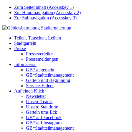
Zum Seiteninhalt (
Accesskey
1)
Zur Hauptnavigation (
Accesskey
2)
Zur Subnavigation (
Accesskey
3)
Teilen, Tauschen, Leihen
Stadtgarteln
Presse
Presseverteiler
Pressemeldungen
Infomaterial
GB* allgemein
GB*Stadtteilmanagement
Garteln und Begrünung
Service-Videos
Auf einen Klick
Newsletter
Unsere Teams
Unsere Standorte
Garteln ums Eck
GB* auf Facebook
GB* auf Instagram
GB*Stadtteilmanagement