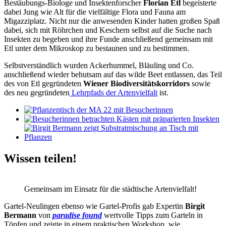
Bestäubungs-Biologe und Insektenforscher
Florian Etl
begeisterte
dabei Jung wie Alt für die vielfältige Flora und Fauna am
Migazziplatz. Nicht nur die anwesenden Kinder hatten großen Spaß
dabei, sich mit Röhrchen und Keschern selbst auf die Suche nach
Insekten zu begeben und ihre Funde anschließend gemeinsam mit
Etl unter dem Mikroskop zu bestaunen und zu bestimmen.
Selbstverständlich wurden Ackerhummel, Bläuling und Co.
anschließend wieder behutsam auf das wilde Beet entlassen, das Teil
des von Etl gegründeten
Wiener Biodiversitätskorridors
sowie
des neu gegründeten
Lehrpfads der Artenvielfalt
ist.
Wissen teilen!
Gemeinsam im Einsatz für die städtische Artenvielfalt!
Gartel-Neulingen ebenso wie Gartel-Profis gab Expertin
Birgit
Bermann
von
paradise found
wertvolle Tipps zum Garteln in
Töpfen und zeigte in einem praktischen Workshop, wie