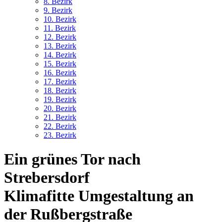
8. Bez
irk
9. Bez
irk
10. Bez
irk
11. Bez
irk
12. Bez
irk
13. Bez
irk
14. Bez
irk
15. Bez
irk
16. Bez
irk
17. Bez
irk
18. Bez
irk
19. Bez
irk
20. Bez
irk
21. Bez
irk
22. Bez
irk
23. Bez
irk
Ein grünes Tor nach
Strebersdorf
Klimafitte Umgestaltung an
der Rußbergstraße