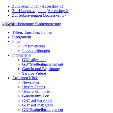
Zum Seiteninhalt (
Accesskey
1)
Zur Hauptnavigation (
Accesskey
2)
Zur Subnavigation (
Accesskey
3)
Teilen, Tauschen, Leihen
Stadtgarteln
Presse
Presseverteiler
Pressemeldungen
Infomaterial
GB* allgemein
GB*Stadtteilmanagement
Garteln und Begrünung
Service-Videos
Auf einen Klick
Newsletter
Unsere Teams
Unsere Standorte
Garteln ums Eck
GB* auf Facebook
GB* auf Instagram
GB*Stadtteilmanagement