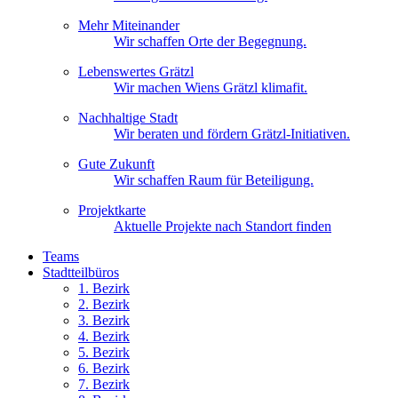
Mehr Miteinander
Wir schaffen Orte der Begegnung.
Lebenswertes Grätzl
Wir machen Wiens Grätzl klimafit.
Nachhaltige Stadt
Wir beraten und fördern Grätzl-Initiativen.
Gute Zukunft
Wir schaffen Raum für Beteiligung.
Projektkarte
Aktuelle Projekte nach Standort finden
Teams
Stadtteilbüros
1. Bez
irk
2. Bez
irk
3. Bez
irk
4. Bez
irk
5. Bez
irk
6. Bez
irk
7. Bez
irk