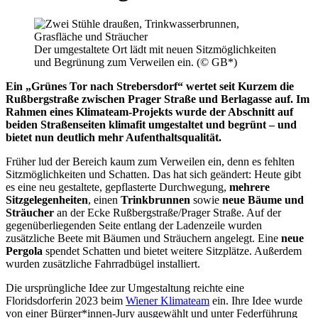
Der umgestaltete Ort lädt mit neuen Sitzmöglichkeiten
und Begrünung zum Verweilen ein. (© GB*)
Ein „Grünes Tor nach Strebersdorf“ wertet seit Kurzem die
Rußbergstraße zwischen Prager Straße und Berlagasse auf. Im
Rahmen eines Klimateam-Projekts wurde der Abschnitt auf
beiden Straßenseiten klimafit umgestaltet und begrünt – und
bietet nun deutlich mehr Aufenthaltsqualität.
Früher lud der Bereich kaum zum Verweilen ein, denn es fehlten
Sitzmöglichkeiten und Schatten. Das hat sich geändert: Heute gibt
es eine neu gestaltete, gepflasterte Durchwegung,
mehrere
Sitzgelegenheiten
, einen
Trinkbrunnen
sowie
neue Bäume und
Sträucher
an der Ecke Rußbergstraße/Prager Straße. Auf der
gegenüberliegenden Seite entlang der Ladenzeile wurden
zusätzliche Beete mit Bäumen und Sträuchern angelegt. Eine
neue
Pergola
spendet Schatten und bietet weitere Sitzplätze. Außerdem
wurden zusätzliche Fahrradbügel installiert.
Die ursprüngliche Idee zur Umgestaltung reichte eine
Floridsdorferin 2023 beim
Wiener Klimateam
ein. Ihre Idee wurde
von einer Bürger*innen-Jury ausgewählt und unter Federführung