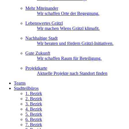
Mehr Miteinander
Wir schaffen Orte der Begegnung.
Lebenswertes Grätzl
Wir machen Wiens Grätzl klimafit.
Nachhaltige Stadt
Wir beraten und fördern Grätzl-Initiativen.
Gute Zukunft
Wir schaffen Raum für Beteiligung.
Projektkarte
Aktuelle Projekte nach Standort finden
Teams
Stadtteilbüros
1. Bez
irk
2. Bez
irk
3. Bez
irk
4. Bez
irk
5. Bez
irk
6. Bez
irk
7. Bez
irk