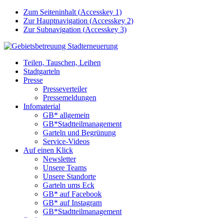
Zum Seiteninhalt (
Accesskey
1)
Zur Hauptnavigation (
Accesskey
2)
Zur Subnavigation (
Accesskey
3)
Teilen, Tauschen, Leihen
Stadtgarteln
Presse
Presseverteiler
Pressemeldungen
Infomaterial
GB* allgemein
GB*Stadtteilmanagement
Garteln und Begrünung
Service-Videos
Auf einen Klick
Newsletter
Unsere Teams
Unsere Standorte
Garteln ums Eck
GB* auf Facebook
GB* auf Instagram
GB*Stadtteilmanagement