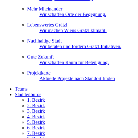
Mehr Miteinander
Wir schaffen Orte der Begegnung.
Lebenswertes Grätzl
Wir machen Wiens Grätzl klimafit.
Nachhaltige Stadt
Wir beraten und fördern Grätzl-Initiativen.
Gute Zukunft
Wir schaffen Raum für Beteiligung.
Projektkarte
Aktuelle Projekte nach Standort finden
Teams
Stadtteilbüros
1. Bez
irk
2. Bez
irk
3. Bez
irk
4. Bez
irk
5. Bez
irk
6. Bez
irk
7. Bez
irk