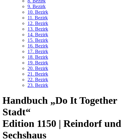
8. Bez
irk
9. Bez
irk
10. Bez
irk
11. Bez
irk
12. Bez
irk
13. Bez
irk
14. Bez
irk
15. Bez
irk
16. Bez
irk
17. Bez
irk
18. Bez
irk
19. Bez
irk
20. Bez
irk
21. Bez
irk
22. Bez
irk
23. Bez
irk
Handbuch „Do It Together
Stadt“
Edition 1150 | Reindorf und
Sechshaus