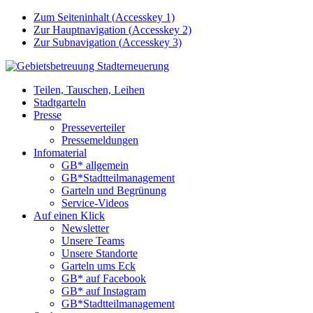
Zum Seiteninhalt (
Accesskey
1)
Zur Hauptnavigation (
Accesskey
2)
Zur Subnavigation (
Accesskey
3)
Teilen, Tauschen, Leihen
Stadtgarteln
Presse
Presseverteiler
Pressemeldungen
Infomaterial
GB* allgemein
GB*Stadtteilmanagement
Garteln und Begrünung
Service-Videos
Auf einen Klick
Newsletter
Unsere Teams
Unsere Standorte
Garteln ums Eck
GB* auf Facebook
GB* auf Instagram
GB*Stadtteilmanagement