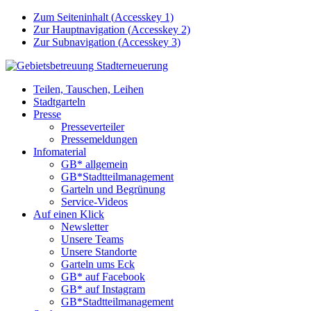
Zum Seiteninhalt (
Accesskey
1)
Zur Hauptnavigation (
Accesskey
2)
Zur Subnavigation (
Accesskey
3)
Teilen, Tauschen, Leihen
Stadtgarteln
Presse
Presseverteiler
Pressemeldungen
Infomaterial
GB* allgemein
GB*Stadtteilmanagement
Garteln und Begrünung
Service-Videos
Auf einen Klick
Newsletter
Unsere Teams
Unsere Standorte
Garteln ums Eck
GB* auf Facebook
GB* auf Instagram
GB*Stadtteilmanagement