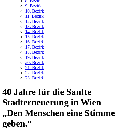
8. Bez
irk
9. Bez
irk
10. Bez
irk
11. Bez
irk
12. Bez
irk
13. Bez
irk
14. Bez
irk
15. Bez
irk
16. Bez
irk
17. Bez
irk
18. Bez
irk
19. Bez
irk
20. Bez
irk
21. Bez
irk
22. Bez
irk
23. Bez
irk
40 Jahre für die Sanfte
Stadterneuerung in Wien
„Den Menschen eine Stimme
geben.“