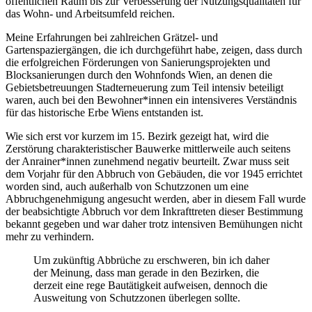
öffentlichen Raum bis zur Verbesserung der Nutzungsqualitäten für
das Wohn- und Arbeitsumfeld reichen.
Meine Erfahrungen bei zahlreichen Grätzel- und
Gartenspaziergängen, die ich durchgeführt habe, zeigen, dass durch
die erfolgreichen Förderungen von Sanierungsprojekten und
Blocksanierungen durch den Wohnfonds Wien, an denen die
Gebietsbetreuungen Stadterneuerung zum Teil intensiv beteiligt
waren, auch bei den Bewohner*innen ein intensiveres Verständnis
für das historische Erbe Wiens entstanden ist.
Wie sich erst vor kurzem im 15. Bezirk gezeigt hat, wird die
Zerstörung charakteristischer Bauwerke mittlerweile auch seitens
der Anrainer*innen zunehmend negativ beurteilt. Zwar muss seit
dem Vorjahr für den Abbruch von Gebäuden, die vor 1945 errichtet
worden sind, auch außerhalb von Schutzzonen um eine
Abbruchgenehmigung angesucht werden, aber in diesem Fall wurde
der beabsichtigte Abbruch vor dem Inkrafttreten dieser Bestimmung
bekannt gegeben und war daher trotz intensiven Bemühungen nicht
mehr zu verhindern.
Um zukünftig Abbrüche zu erschweren, bin ich daher
der Meinung, dass man gerade in den Bezirken, die
derzeit eine rege Bautätigkeit aufweisen, dennoch die
Ausweitung von Schutzzonen überlegen sollte.