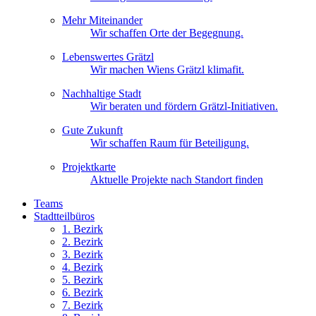
Mehr Miteinander
Wir schaffen Orte der Begegnung.
Lebenswertes Grätzl
Wir machen Wiens Grätzl klimafit.
Nachhaltige Stadt
Wir beraten und fördern Grätzl-Initiativen.
Gute Zukunft
Wir schaffen Raum für Beteiligung.
Projektkarte
Aktuelle Projekte nach Standort finden
Teams
Stadtteilbüros
1. Bez
irk
2. Bez
irk
3. Bez
irk
4. Bez
irk
5. Bez
irk
6. Bez
irk
7. Bez
irk