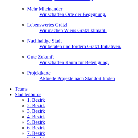
Mehr Miteinander
Wir schaffen Orte der Begegnung.
Lebenswertes Grätzl
Wir machen Wiens Grätzl klimafit.
Nachhaltige Stadt
Wir beraten und fördern Grätzl-Initiativen.
Gute Zukunft
Wir schaffen Raum für Beteiligung.
Projektkarte
Aktuelle Projekte nach Standort finden
Teams
Stadtteilbüros
1. Bez
irk
2. Bez
irk
3. Bez
irk
4. Bez
irk
5. Bez
irk
6. Bez
irk
7. Bez
irk