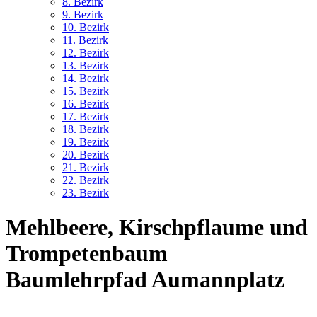
8. Bez
irk
9. Bez
irk
10. Bez
irk
11. Bez
irk
12. Bez
irk
13. Bez
irk
14. Bez
irk
15. Bez
irk
16. Bez
irk
17. Bez
irk
18. Bez
irk
19. Bez
irk
20. Bez
irk
21. Bez
irk
22. Bez
irk
23. Bez
irk
Mehlbeere,
Kirschpflaume und
Trompetenbaum
Baumlehrpfad Aumannplatz