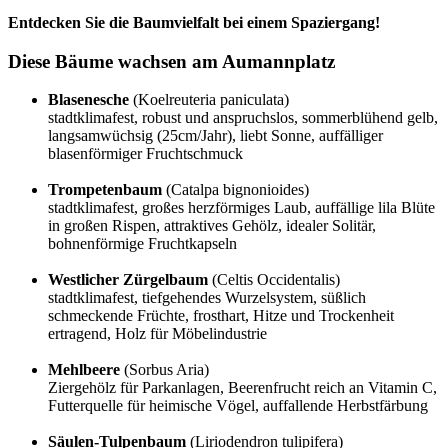
Entdecken Sie die Baumvielfalt bei einem Spaziergang!
Diese Bäume wachsen am Aumannplatz
Blasenesche
(Koelreuteria paniculata)
stadtklimafest, robust und anspruchslos, sommerblühend gelb,
langsamwüchsig (25cm/Jahr), liebt Sonne, auffälliger
blasenförmiger Fruchtschmuck
Trompetenbaum
(Catalpa bignonioides)
stadtklimafest, großes herzförmiges Laub, auffällige lila Blüte
in großen Rispen, attraktives Gehölz, idealer Solitär,
bohnenförmige Fruchtkapseln
Westlicher Zürgelbaum
(Celtis Occidentalis)
stadtklimafest, tiefgehendes Wurzelsystem, süßlich
schmeckende Früchte, frosthart, Hitze und Trockenheit
ertragend, Holz für Möbelindustrie
Mehlbeere
(Sorbus Aria)
Ziergehölz für Parkanlagen, Beerenfrucht reich an Vitamin C,
Futterquelle für heimische Vögel, auffallende Herbstfärbung
Säulen-Tulpenbaum
(Liriodendron tulipifera)