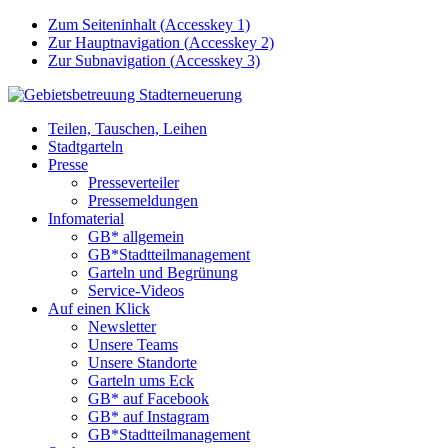
Zum Seiteninhalt (
Accesskey
1)
Zur Hauptnavigation (
Accesskey
2)
Zur Subnavigation (
Accesskey
3)
Teilen, Tauschen, Leihen
Stadtgarteln
Presse
Presseverteiler
Pressemeldungen
Infomaterial
GB* allgemein
GB*Stadtteilmanagement
Garteln und Begrünung
Service-Videos
Auf einen Klick
Newsletter
Unsere Teams
Unsere Standorte
Garteln ums Eck
GB* auf Facebook
GB* auf Instagram
GB*Stadtteilmanagement