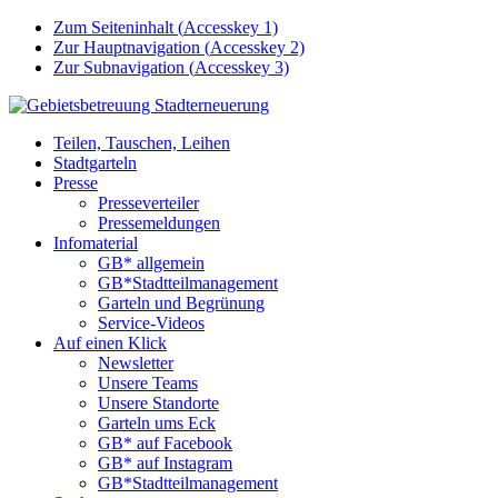
Zum Seiteninhalt (
Accesskey
1)
Zur Hauptnavigation (
Accesskey
2)
Zur Subnavigation (
Accesskey
3)
Teilen, Tauschen, Leihen
Stadtgarteln
Presse
Presseverteiler
Pressemeldungen
Infomaterial
GB* allgemein
GB*Stadtteilmanagement
Garteln und Begrünung
Service-Videos
Auf einen Klick
Newsletter
Unsere Teams
Unsere Standorte
Garteln ums Eck
GB* auf Facebook
GB* auf Instagram
GB*Stadtteilmanagement