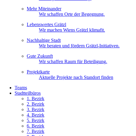
Mehr Miteinander
Wir schaffen Orte der Begegnung.
Lebenswertes Grätzl
Wir machen Wiens Grätzl klimafit.
Nachhaltige Stadt
Wir beraten und fördern Grätzl-Initiativen.
Gute Zukunft
Wir schaffen Raum für Beteiligung.
Projektkarte
Aktuelle Projekte nach Standort finden
Teams
Stadtteilbüros
1. Bez
irk
2. Bez
irk
3. Bez
irk
4. Bez
irk
5. Bez
irk
6. Bez
irk
7. Bez
irk