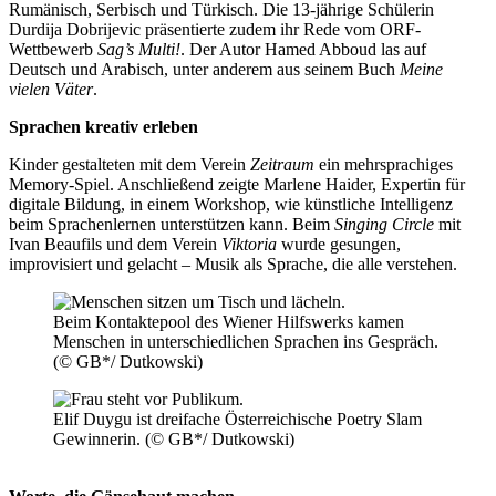
Rumänisch, Serbisch und Türkisch. Die 13-jährige Schülerin
Durdija Dobrijevic präsentierte zudem ihr Rede vom ORF-
Wettbewerb
Sag’s Multi!
. Der Autor Hamed Abboud las auf
Deutsch und Arabisch, unter anderem aus seinem Buch
Meine
vielen Väter
.
Sprachen kreativ erleben
Kinder gestalteten mit dem Verein
Zeitraum
ein mehrsprachiges
Memory-Spiel. Anschließend zeigte Marlene Haider, Expertin für
digitale Bildung, in einem Workshop, wie künstliche Intelligenz
beim Sprachenlernen unterstützen kann. Beim
Singing Circle
mit
Ivan Beaufils und dem Verein
Viktoria
wurde gesungen,
improvisiert und gelacht – Musik als Sprache, die alle verstehen.
Beim Kontaktepool des Wiener Hilfswerks kamen
Menschen in unterschiedlichen Sprachen ins Gespräch.
(© GB*/ Dutkowski)
Elif Duygu ist dreifache Österreichische Poetry Slam
Gewinnerin. (© GB*/ Dutkowski)