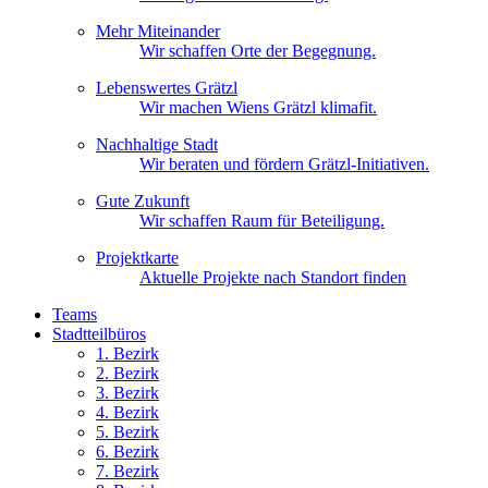
Mehr Miteinander
Wir schaffen Orte der Begegnung.
Lebenswertes Grätzl
Wir machen Wiens Grätzl klimafit.
Nachhaltige Stadt
Wir beraten und fördern Grätzl-Initiativen.
Gute Zukunft
Wir schaffen Raum für Beteiligung.
Projektkarte
Aktuelle Projekte nach Standort finden
Teams
Stadtteilbüros
1. Bez
irk
2. Bez
irk
3. Bez
irk
4. Bez
irk
5. Bez
irk
6. Bez
irk
7. Bez
irk