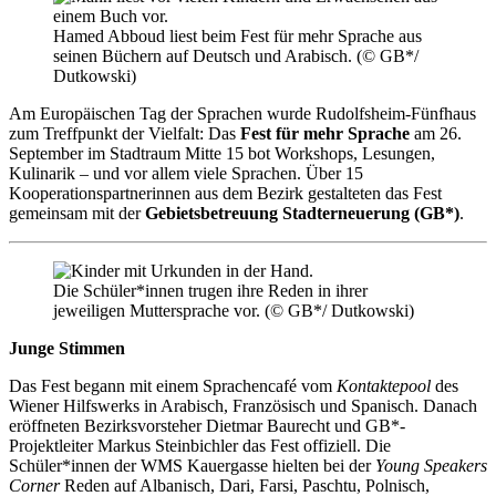
Hamed Abboud liest beim Fest für mehr Sprache aus
seinen Büchern auf Deutsch und Arabisch. (© GB*/
Dutkowski)
Am Europäischen Tag der Sprachen wurde Rudolfsheim-Fünfhaus
zum Treffpunkt der Vielfalt: Das
Fest für mehr Sprache
am 26.
September im Stadtraum Mitte 15 bot Workshops, Lesungen,
Kulinarik – und vor allem viele Sprachen. Über 15
Kooperationspartnerinnen aus dem Bezirk gestalteten das Fest
gemeinsam mit der
Gebietsbetreuung Stadterneuerung (GB*)
.
Die Schüler*innen trugen ihre Reden in ihrer
jeweiligen Muttersprache vor. (© GB*/ Dutkowski)
Junge Stimmen
Das Fest begann mit einem Sprachencafé vom
Kontaktepool
des
Wiener Hilfswerks in Arabisch, Französisch und Spanisch. Danach
eröffneten Bezirksvorsteher Dietmar Baurecht und GB*-
Projektleiter Markus Steinbichler das Fest offiziell. Die
Schüler*innen der WMS Kauergasse hielten bei der
Young Speakers
Corner
Reden auf Albanisch, Dari, Farsi, Paschtu, Polnisch,