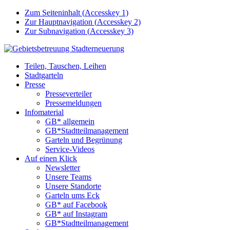
Zum Seiteninhalt (
Accesskey
1)
Zur Hauptnavigation (
Accesskey
2)
Zur Subnavigation (
Accesskey
3)
Teilen, Tauschen, Leihen
Stadtgarteln
Presse
Presseverteiler
Pressemeldungen
Infomaterial
GB* allgemein
GB*Stadtteilmanagement
Garteln und Begrünung
Service-Videos
Auf einen Klick
Newsletter
Unsere Teams
Unsere Standorte
Garteln ums Eck
GB* auf Facebook
GB* auf Instagram
GB*Stadtteilmanagement