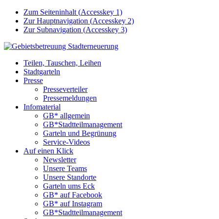
Zum Seiteninhalt (
Accesskey
1)
Zur Hauptnavigation (
Accesskey
2)
Zur Subnavigation (
Accesskey
3)
Teilen, Tauschen, Leihen
Stadtgarteln
Presse
Presseverteiler
Pressemeldungen
Infomaterial
GB* allgemein
GB*Stadtteilmanagement
Garteln und Begrünung
Service-Videos
Auf einen Klick
Newsletter
Unsere Teams
Unsere Standorte
Garteln ums Eck
GB* auf Facebook
GB* auf Instagram
GB*Stadtteilmanagement