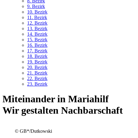
8. Bez
irk
9. Bez
irk
10. Bez
irk
11. Bez
irk
12. Bez
irk
13. Bez
irk
14. Bez
irk
15. Bez
irk
16. Bez
irk
17. Bez
irk
18. Bez
irk
19. Bez
irk
20. Bez
irk
21. Bez
irk
22. Bez
irk
23. Bez
irk
Miteinander in Mariahilf
Wir gestalten Nachbarschaft
© GB*/Dutkowski