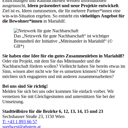
Einrichtungen und Räumlichkeiten werden Informationen
ausgetauscht,
Ideen präsentiert und neue Projekte entwickelt
.
Ziel ist es, Ideen zumzusetzen, die für mehrere Partner*innen eine
win-win-Situation ergeben. So entsteht ein
vielseitiges Angebot für
die Bewohner*innen
in Mariahilf.
Das „Netzwerk für gute Nachbarschaft“ ist wichtiger
Bestandteil der Initiative „Miteinander in Mariahilf“ (©
GB*)
Sie haben eine Idee für ein gutes Zusammenleben in Mariahilf?
Oder ein Projekt, mit dem Sie das Miteinander und die
Nachbarschaft fördern wollen? Vielleicht haben Sie bereits etwas im
Sinn, wissen aber nicht wie Sie es umsetzen können? Oder Sie
möchten sich engagieren und mit anderen zusammenarbeiten?
Bei uns sind Sie richtig!
Melden Sie sich bei uns oder kommen Sie einfach vorbei. Wir
vernetzen Sie mit Gleichgesinnten und unterstützen Sie bei der
Umsetzung.
Stadtteilbüro für die Bezirke 6, 12, 13, 14, 15 und 23
Sechshauser Straße 23, 1150 Wien
T: +43 1 893 66 57
suedwest@gbstern.at