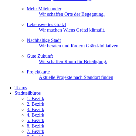
Mehr Miteinander
Wir schaffen Orte der Begegnung.
Lebenswertes Grätzl
Wir machen Wiens Grätzl klimafit.
Nachhaltige Stadt
Wir beraten und fördern Grätzl-Initiativen.
Gute Zukunft
Wir schaffen Raum für Beteiligung.
Projektkarte
Aktuelle Projekte nach Standort finden
Teams
Stadtteilbüros
1. Bez
irk
2. Bez
irk
3. Bez
irk
4. Bez
irk
5. Bez
irk
6. Bez
irk
7. Bez
irk