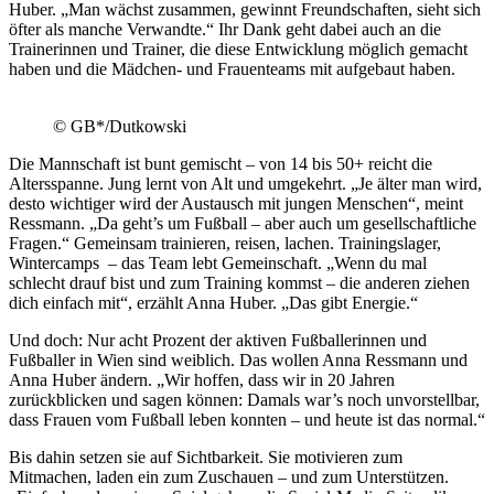
Huber. „Man wächst zusammen, gewinnt Freundschaften, sieht sich
öfter als manche Verwandte.“ Ihr Dank geht dabei auch an die
Trainerinnen und Trainer, die diese Entwicklung möglich gemacht
haben und die Mädchen- und Frauenteams mit aufgebaut haben.
© GB*/Dutkowski
Die Mannschaft ist bunt gemischt – von 14 bis 50+ reicht die
Altersspanne. Jung lernt von Alt und umgekehrt. „Je älter man wird,
desto wichtiger wird der Austausch mit jungen Menschen“, meint
Ressmann. „Da geht’s um Fußball – aber auch um gesellschaftliche
Fragen.“ Gemeinsam trainieren, reisen, lachen. Trainingslager,
Wintercamps – das Team lebt Gemeinschaft. „Wenn du mal
schlecht drauf bist und zum Training kommst – die anderen ziehen
dich einfach mit“, erzählt Anna Huber. „Das gibt Energie.“
Und doch: Nur acht Prozent der aktiven Fußballerinnen und
Fußballer in Wien sind weiblich. Das wollen Anna Ressmann und
Anna Huber ändern. „Wir hoffen, dass wir in 20 Jahren
zurückblicken und sagen können: Damals war’s noch unvorstellbar,
dass Frauen vom Fußball leben konnten – und heute ist das normal.“
Bis dahin setzen sie auf Sichtbarkeit. Sie motivieren zum
Mitmachen, laden ein zum Zuschauen – und zum Unterstützen.