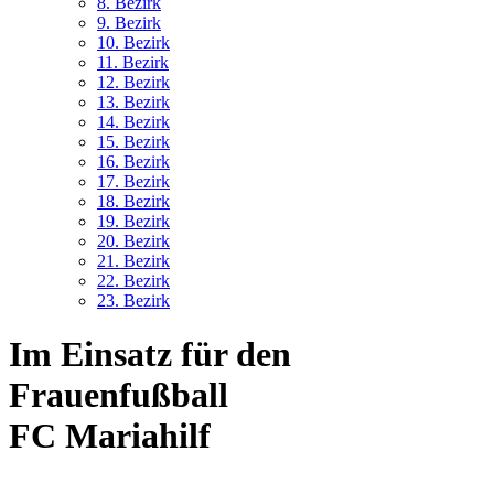
8. Bez
irk
9. Bez
irk
10. Bez
irk
11. Bez
irk
12. Bez
irk
13. Bez
irk
14. Bez
irk
15. Bez
irk
16. Bez
irk
17. Bez
irk
18. Bez
irk
19. Bez
irk
20. Bez
irk
21. Bez
irk
22. Bez
irk
23. Bez
irk
Im Einsatz für den
Frauenfußball
FC Mariahilf