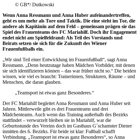
© GB*/ Dutkowski
Wenn Anna Ressmann und Anna Huber aufeinandertreffen,
geht es um mehr als Tore und Taktik. Die eine steht im Tor, die
andere als Kapitänin auf dem Feld – gemeinsam prägen sie das
Spiel des Frauenteams des FC Mariahilf. Doch ihr Engagement
endet nicht am Spielfeldrand: Als Teil des Vorstands und
Beirats setzen sie sich für die Zukunft des Wiener
Frauenfußballs ein.
„Wir sind Teil einer Entwicklung im Frauenfußball“, sagt Anna
Ressmann. „Denn heutzutage haben Mädchen Vorbilder, mit denen
sie sich identifizieren können – das war früher nicht so.“ Die beiden
wissen, wie viel es braucht: Trainerinnen, Strukturen, Räume – und
Menschen, die daran glauben.
„Teamsport ist etwas ganz Besonderes.“
Der FC Mariahilf begleitet Anna Ressmann und Anna Huber seit
Jahren. Mittlerweile gibt es drei Frauenteams und drei
Mädchenteams. Auch wenn das Training außerhalb des Bezirks
stattfindet – verwurzelt bleiben sie in Mariahilf, war die
Geburtsstunde des Vereins doch im Gasthaus G´schamster Diener
inmitten des 6. Bezirks. Für beide ist klar: Fußball schafft
Verbindung. „Teamsport ist etwas ganz Besonderes“, so Anna