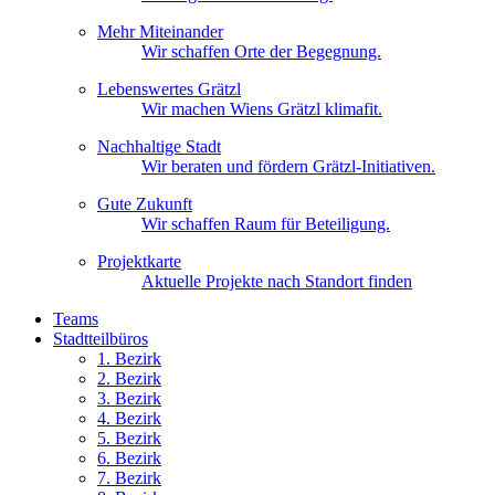
Mehr Miteinander
Wir schaffen Orte der Begegnung.
Lebenswertes Grätzl
Wir machen Wiens Grätzl klimafit.
Nachhaltige Stadt
Wir beraten und fördern Grätzl-Initiativen.
Gute Zukunft
Wir schaffen Raum für Beteiligung.
Projektkarte
Aktuelle Projekte nach Standort finden
Teams
Stadtteilbüros
1. Bez
irk
2. Bez
irk
3. Bez
irk
4. Bez
irk
5. Bez
irk
6. Bez
irk
7. Bez
irk