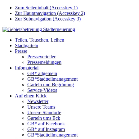
Zum Seiteninhalt (
Accesskey
1)
Zur Hauptnavigation (
Accesskey
2)
Zur Subnavigation (
Accesskey
3)
Teilen, Tauschen, Leihen
Stadtgarteln
Presse
Presseverteiler
Pressemeldungen
Infomaterial
GB* allgemein
GB*Stadtteilmanagement
Garteln und Begrünung
Service-Videos
Auf einen Klick
Newsletter
Unsere Teams
Unsere Standorte
Garteln ums Eck
GB* auf Facebook
GB* auf Instagram
GB*Stadtteilmanagement