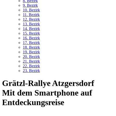
8. Bez
irk
9. Bez
irk
10. Bez
irk
11. Bez
irk
12. Bez
irk
13. Bez
irk
14. Bez
irk
15. Bez
irk
16. Bez
irk
17. Bez
irk
18. Bez
irk
19. Bez
irk
20. Bez
irk
21. Bez
irk
22. Bez
irk
23. Bez
irk
Grätzl-Rallye Atzgersdorf
Mit dem Smartphone auf
Entdeckungsreise