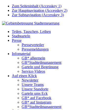
Zum Seiteninhalt (
Accesskey
1)
Zur Hauptnavigation (
Accesskey
2)
Zur Subnavigation (
Accesskey
3)
Teilen, Tauschen, Leihen
Stadtgarteln
Presse
Presseverteiler
Pressemeldungen
Infomaterial
GB* allgemein
GB*Stadtteilmanagement
Garteln und Begrünung
Service-Videos
Auf einen Klick
Newsletter
Unsere Teams
Unsere Standorte
Garteln ums Eck
GB* auf Facebook
GB* auf Instagram
GB*Stadtteilmanagement