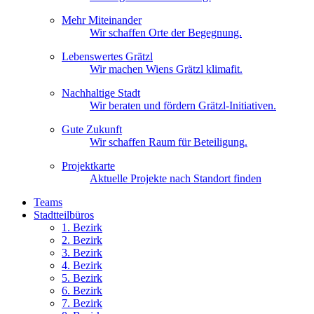
Mehr Miteinander
Wir schaffen Orte der Begegnung.
Lebenswertes Grätzl
Wir machen Wiens Grätzl klimafit.
Nachhaltige Stadt
Wir beraten und fördern Grätzl-Initiativen.
Gute Zukunft
Wir schaffen Raum für Beteiligung.
Projektkarte
Aktuelle Projekte nach Standort finden
Teams
Stadtteilbüros
1. Bez
irk
2. Bez
irk
3. Bez
irk
4. Bez
irk
5. Bez
irk
6. Bez
irk
7. Bez
irk