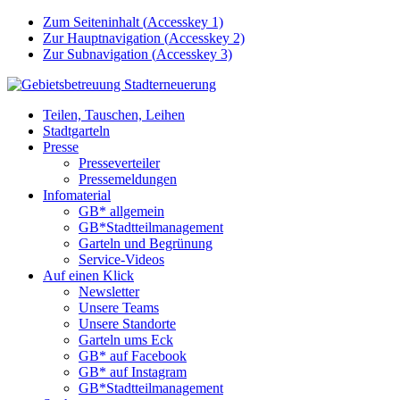
Zum Seiteninhalt (
Accesskey
1)
Zur Hauptnavigation (
Accesskey
2)
Zur Subnavigation (
Accesskey
3)
Teilen, Tauschen, Leihen
Stadtgarteln
Presse
Presseverteiler
Pressemeldungen
Infomaterial
GB* allgemein
GB*Stadtteilmanagement
Garteln und Begrünung
Service-Videos
Auf einen Klick
Newsletter
Unsere Teams
Unsere Standorte
Garteln ums Eck
GB* auf Facebook
GB* auf Instagram
GB*Stadtteilmanagement