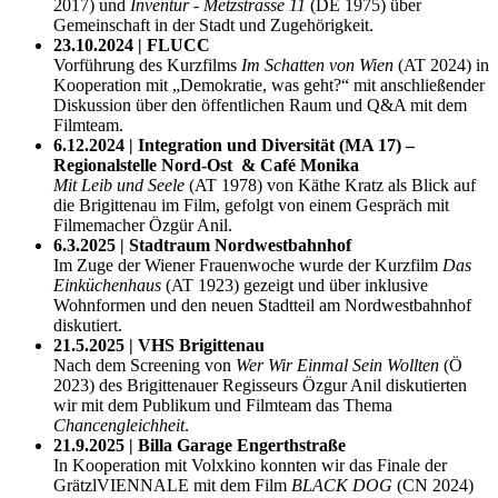
2017) und
Inventur - Metzstrasse 11
(DE 1975) über
Gemeinschaft in der Stadt und Zugehörigkeit.
23.10.2024 | FLUCC
Vorführung des Kurzfilms
Im Schatten von Wien
(AT 2024) in
Kooperation mit „Demokratie, was geht?“ mit anschließender
Diskussion über den öffentlichen Raum und Q&A mit dem
Filmteam.
6.12.2024 | Integration und Diversität (MA 17) –
Regionalstelle Nord-Ost & Café Monika
Mit Leib und Seele
(AT 1978) von Käthe Kratz als Blick auf
die Brigittenau im Film, gefolgt von einem Gespräch mit
Filmemacher Özgür Anil.
6.3.2025 | Stadtraum Nordwestbahnhof
Im Zuge der Wiener Frauenwoche wurde der Kurzfilm
Das
Einküchenhaus
(AT 1923) gezeigt und über inklusive
Wohnformen und den neuen Stadtteil am Nordwestbahnhof
diskutiert.
21.5.2025 | VHS Brigittenau
Nach dem Screening von
Wer Wir Einmal Sein Wollten
(Ö
2023) des Brigittenauer Regisseurs Özgur Anil diskutierten
wir mit dem Publikum und Filmteam das Thema
Chancengleichheit
.
21.9.2025 | Billa Garage Engerthstraße
In Kooperation mit Volxkino konnten wir das Finale der
GrätzlVIENNALE mit dem Film
BLACK DOG
(CN 2024)