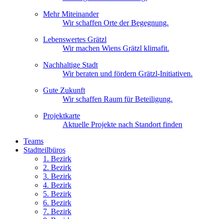
Mehr Miteinander
Wir schaffen Orte der Begegnung.
Lebenswertes Grätzl
Wir machen Wiens Grätzl klimafit.
Nachhaltige Stadt
Wir beraten und fördern Grätzl-Initiativen.
Gute Zukunft
Wir schaffen Raum für Beteiligung.
Projektkarte
Aktuelle Projekte nach Standort finden
Teams
Stadtteilbüros
1. Bez
irk
2. Bez
irk
3. Bez
irk
4. Bez
irk
5. Bez
irk
6. Bez
irk
7. Bez
irk