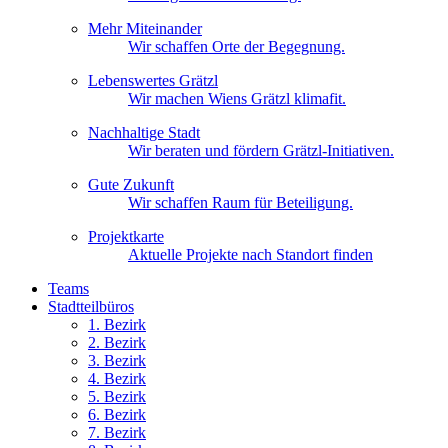
Mehr Miteinander
Wir schaffen Orte der Begegnung.
Lebenswertes Grätzl
Wir machen Wiens Grätzl klimafit.
Nachhaltige Stadt
Wir beraten und fördern Grätzl-Initiativen.
Gute Zukunft
Wir schaffen Raum für Beteiligung.
Projektkarte
Aktuelle Projekte nach Standort finden
Teams
Stadtteilbüros
1. Bez
irk
2. Bez
irk
3. Bez
irk
4. Bez
irk
5. Bez
irk
6. Bez
irk
7. Bez
irk