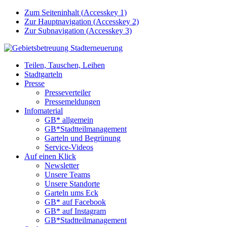
Zum Seiteninhalt (
Accesskey
1)
Zur Hauptnavigation (
Accesskey
2)
Zur Subnavigation (
Accesskey
3)
Teilen, Tauschen, Leihen
Stadtgarteln
Presse
Presseverteiler
Pressemeldungen
Infomaterial
GB* allgemein
GB*Stadtteilmanagement
Garteln und Begrünung
Service-Videos
Auf einen Klick
Newsletter
Unsere Teams
Unsere Standorte
Garteln ums Eck
GB* auf Facebook
GB* auf Instagram
GB*Stadtteilmanagement