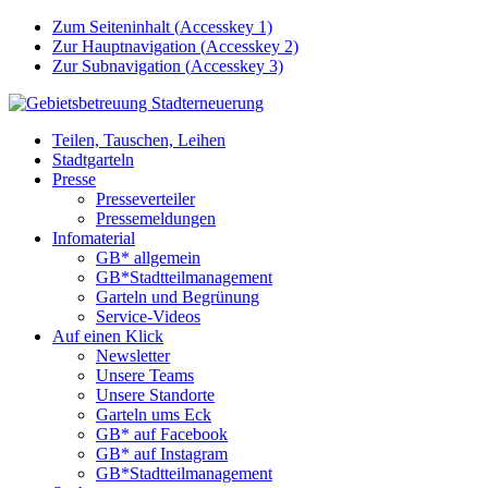
Zum Seiteninhalt (
Accesskey
1)
Zur Hauptnavigation (
Accesskey
2)
Zur Subnavigation (
Accesskey
3)
Teilen, Tauschen, Leihen
Stadtgarteln
Presse
Presseverteiler
Pressemeldungen
Infomaterial
GB* allgemein
GB*Stadtteilmanagement
Garteln und Begrünung
Service-Videos
Auf einen Klick
Newsletter
Unsere Teams
Unsere Standorte
Garteln ums Eck
GB* auf Facebook
GB* auf Instagram
GB*Stadtteilmanagement