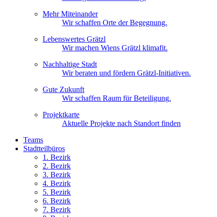
Mehr Miteinander
Wir schaffen Orte der Begegnung.
Lebenswertes Grätzl
Wir machen Wiens Grätzl klimafit.
Nachhaltige Stadt
Wir beraten und fördern Grätzl-Initiativen.
Gute Zukunft
Wir schaffen Raum für Beteiligung.
Projektkarte
Aktuelle Projekte nach Standort finden
Teams
Stadtteilbüros
1. Bez
irk
2. Bez
irk
3. Bez
irk
4. Bez
irk
5. Bez
irk
6. Bez
irk
7. Bez
irk