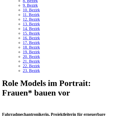
8. Bez
irk
9. Bez
irk
10. Bez
irk
11. Bez
irk
12. Bez
irk
13. Bez
irk
14. Bez
irk
15. Bez
irk
16. Bez
irk
17. Bez
irk
18. Bez
irk
19. Bez
irk
20. Bez
irk
21. Bez
irk
22. Bez
irk
23. Bez
irk
Role Models im Portrait:
Frauen* bauen vor
Fahrradmechantronikerin, Projektleiterin für erneuerbare