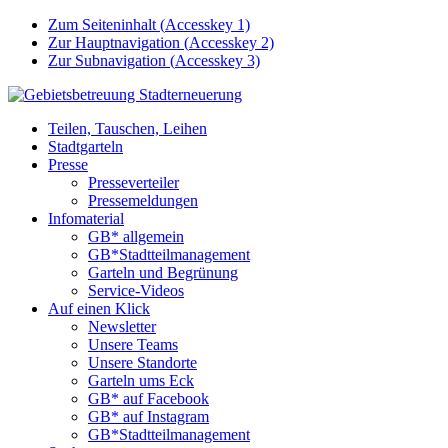
Zum Seiteninhalt (
Accesskey
1)
Zur Hauptnavigation (
Accesskey
2)
Zur Subnavigation (
Accesskey
3)
Teilen, Tauschen, Leihen
Stadtgarteln
Presse
Presseverteiler
Pressemeldungen
Infomaterial
GB* allgemein
GB*Stadtteilmanagement
Garteln und Begrünung
Service-Videos
Auf einen Klick
Newsletter
Unsere Teams
Unsere Standorte
Garteln ums Eck
GB* auf Facebook
GB* auf Instagram
GB*Stadtteilmanagement