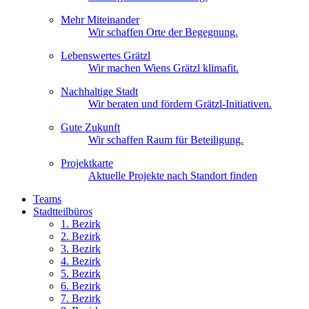
Mehr Miteinander
Wir schaffen Orte der Begegnung.
Lebenswertes Grätzl
Wir machen Wiens Grätzl klimafit.
Nachhaltige Stadt
Wir beraten und fördern Grätzl-Initiativen.
Gute Zukunft
Wir schaffen Raum für Beteiligung.
Projektkarte
Aktuelle Projekte nach Standort finden
Teams
Stadtteilbüros
1. Bez
irk
2. Bez
irk
3. Bez
irk
4. Bez
irk
5. Bez
irk
6. Bez
irk
7. Bez
irk