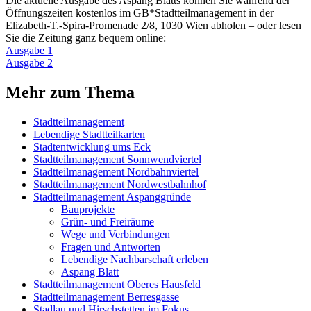
Die aktuelle Ausgabe des Aspang Blatts können Sie während der
Öffnungszeiten kostenlos im GB*Stadtteilmanagement in der
Elizabeth-T.-Spira-Promenade 2/8, 1030 Wien abholen – oder lesen
Sie die Zeitung ganz bequem online:
Ausgabe 1
Ausgabe 2
Mehr zum Thema
Stadtteilmanagement
Lebendige Stadtteilkarten
Stadtentwicklung ums Eck
Stadtteilmanagement Sonnwendviertel
Stadtteilmanagement Nordbahnviertel
Stadtteilmanagement Nordwestbahnhof
Stadtteilmanagement Aspanggründe
Bauprojekte
Grün- und Freiräume
Wege und Verbindungen
Fragen und Antworten
Lebendige Nachbarschaft erleben
Aspang Blatt
Stadtteilmanagement Oberes Hausfeld
Stadtteilmanagement Berresgasse
Stadlau und Hirschstetten im Fokus