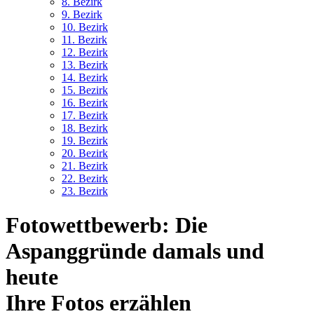
8. Bez
irk
9. Bez
irk
10. Bez
irk
11. Bez
irk
12. Bez
irk
13. Bez
irk
14. Bez
irk
15. Bez
irk
16. Bez
irk
17. Bez
irk
18. Bez
irk
19. Bez
irk
20. Bez
irk
21. Bez
irk
22. Bez
irk
23. Bez
irk
Fotowettbewerb: Die
Aspanggründe damals und
heute
Ihre Fotos erzählen