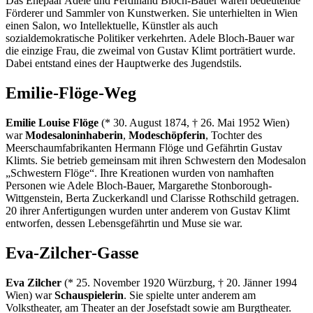
Das Ehepaar Adele und Ferdinand Bloch-Bauer waren bedeutende
Förderer und Sammler von Kunstwerken. Sie unterhielten in Wien
einen Salon, wo Intellektuelle, Künstler als auch
sozialdemokratische Politiker verkehrten. Adele Bloch-Bauer war
die einzige Frau, die zweimal von Gustav Klimt porträtiert wurde.
Dabei entstand eines der Hauptwerke des Jugendstils.
Emilie-Flöge-Weg
Emilie Louise Flöge
(* 30. August 1874, † 26. Mai 1952 Wien)
war
Modesaloninhaberin
,
Modeschöpferin
, Tochter des
Meerschaumfabrikanten Hermann Flöge und Gefährtin Gustav
Klimts. Sie betrieb gemeinsam mit ihren Schwestern den Modesalon
„Schwestern Flöge“. Ihre Kreationen wurden von namhaften
Personen wie Adele Bloch-Bauer, Margarethe Stonborough-
Wittgenstein, Berta Zuckerkandl und Clarisse Rothschild getragen.
20 ihrer Anfertigungen wurden unter anderem von Gustav Klimt
entworfen, dessen Lebensgefährtin und Muse sie war.
Eva-Zilcher-Gasse
Eva Zilcher
(* 25. November 1920 Würzburg, † 20. Jänner 1994
Wien) war
Schauspielerin
. Sie spielte unter anderem am
Volkstheater, am Theater an der Josefstadt sowie am Burgtheater.