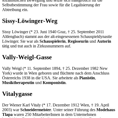
sozialistischen Bewegung und setzte sich maßgeblich für die
Selbstbestimmung der Frau sowie für die Legalisierung der
Abtreibung ein.
Sissy-Löwinger-Weg
Sissy Löwinger (* 23. Juni 1940 Graz, † 25. September 2011
Altlengbach) stammt aus der alt-eingesessenen Schauspieldynastie
Löwinger. Sie war als
Schauspielerin
,
Regisseurin
und
Autorin
tätig und trat auch in Zirkusnummern auf.
Vally-Weigl-Gasse
Vally Weigl (* 11. September 1894, † 25. Dezember 1982 New
York) wurde in Wien geboren und flüchtete nach dem Anschluss
Österreichs 1938 in die USA. Sie arbeitete als
Pianistin
,
Musiktherapeutin
und
Komponistin
.
Vitalygasse
Der Wiener Karl Vitaly (* 17. Dezember 1912 Wien, † 19. April
2003) war
Schneidermeister
. Unter seiner Führung des
Modehaus
Tlapa
waren 250 MitarbeiterInnen in dem Unternehmen