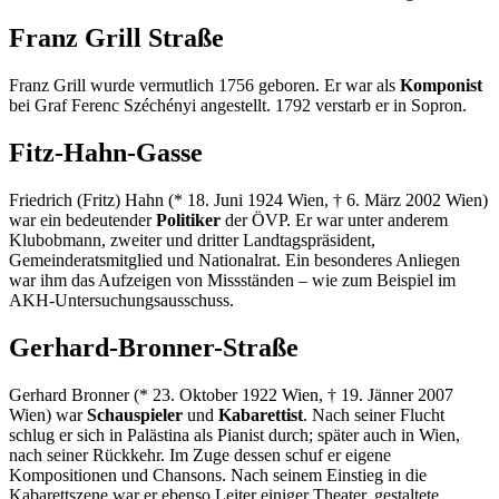
Franz Grill Straße
Franz Grill wurde vermutlich 1756 geboren. Er war als
Komponist
bei Graf Ferenc Széchényi angestellt. 1792 verstarb er in Sopron.
Fitz-Hahn-Gasse
Friedrich (Fritz) Hahn (* 18. Juni 1924 Wien, † 6. März 2002 Wien)
war ein bedeutender
Politiker
der ÖVP. Er war unter anderem
Klubobmann, zweiter und dritter Landtagspräsident,
Gemeinderatsmitglied und Nationalrat. Ein besonderes Anliegen
war ihm das Aufzeigen von Missständen – wie zum Beispiel im
AKH-Untersuchungsausschuss.
Gerhard-Bronner-Straße
Gerhard Bronner (* 23. Oktober 1922 Wien, † 19. Jänner 2007
Wien) war
Schauspieler
und
Kabarettist
. Nach seiner Flucht
schlug er sich in Palästina als Pianist durch; später auch in Wien,
nach seiner Rückkehr. Im Zuge dessen schuf er eigene
Kompositionen und Chansons. Nach seinem Einstieg in die
Kabarettszene war er ebenso Leiter einiger Theater, gestaltete