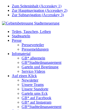
Zum Seiteninhalt (
Accesskey
1)
Zur Hauptnavigation (
Accesskey
2)
Zur Subnavigation (
Accesskey
3)
Teilen, Tauschen, Leihen
Stadtgarteln
Presse
Presseverteiler
Pressemeldungen
Infomaterial
GB* allgemein
GB*Stadtteilmanagement
Garteln und Begrünung
Service-Videos
Auf einen Klick
Newsletter
Unsere Teams
Unsere Standorte
Garteln ums Eck
GB* auf Facebook
GB* auf Instagram
GB*Stadtteilmanagement