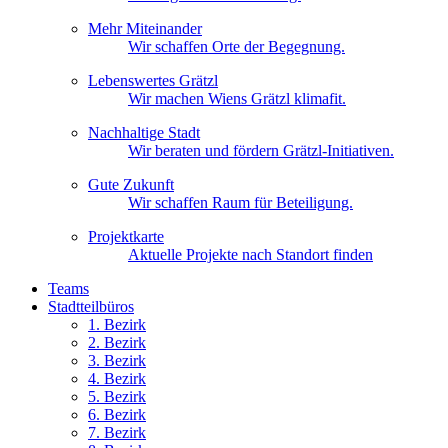
Mehr Miteinander
Wir schaffen Orte der Begegnung.
Lebenswertes Grätzl
Wir machen Wiens Grätzl klimafit.
Nachhaltige Stadt
Wir beraten und fördern Grätzl-Initiativen.
Gute Zukunft
Wir schaffen Raum für Beteiligung.
Projektkarte
Aktuelle Projekte nach Standort finden
Teams
Stadtteilbüros
1. Bez
irk
2. Bez
irk
3. Bez
irk
4. Bez
irk
5. Bez
irk
6. Bez
irk
7. Bez
irk