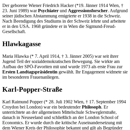
Der geborene Wiener Friedrich Hacker (*19. Jänner 1914 Wien, †
23. Juni 1989) war
Psychiater
und
Aggressionsforscher
. Aufgrund
seiner jüdischen Abstammung emigrierte er 1938 in die Schweiz.
Nach Beendigung des Studiums in der Schweiz lehrte und arbeitete
er in den USA. 1968 gründete er in Wien die Sigmund-Freud-
Gesellschaft.
Hlawkagasse
Maria Hlawka (* 7. April 1914, † 3. Jänner 2005) war seit ihrer
Jugend Teil der sozialdemokratischen Bewegung. Sie wirkte am
Aufbau der SPÖ-Favoriten mit und wurde 1973 als erste Frau zur
Ersten Landtagspräsidentin
gewählt. Ihr Engagement widmete sie
im besonderen Frauenanliegen.
Karl-Popper-Straße
Karl Raimund Popper (* 28. Juli 1902 Wien, † 17. September 1994
Croydon bei London) war ein bedeutender
Philosoph
. Er
unterrichtete an der allgemeinen Mittelschule Schweglerstraße,
danach in Neuseeland und schließlich an der London School of
Economics. Er wurde durch die kritische Auseinandersetzung mit
dem Wiener Kreis der Philosophie bekannt und gilt als Begründer