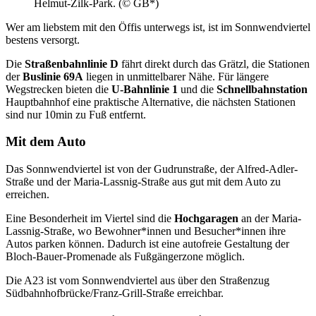
Helmut-Zilk-Park. (© GB*)
Wer am liebstem mit den Öffis unterwegs ist, ist im Sonnwendviertel
bestens versorgt.
Die
Straßenbahnlinie D
fährt direkt durch das Grätzl, die Stationen
der
Buslinie 69A
liegen in unmittelbarer Nähe. Für längere
Wegstrecken bieten die
U-Bahnlinie 1
und die
Schnellbahnstation
Hauptbahnhof eine praktische Alternative, die nächsten Stationen
sind nur 10min zu Fuß entfernt.
Mit dem Auto
Das Sonnwendviertel ist von der Gudrunstraße, der Alfred-Adler-
Straße und der Maria-Lassnig-Straße aus gut mit dem Auto zu
erreichen.
Eine Besonderheit im Viertel sind die
Hochgaragen
an der Maria-
Lassnig-Straße, wo Bewohner*innen und Besucher*innen ihre
Autos parken können. Dadurch ist eine autofreie Gestaltung der
Bloch-Bauer-Promenade als Fußgängerzone möglich.
Die A23 ist vom Sonnwendviertel aus über den Straßenzug
Südbahnhofbrücke/Franz-Grill-Straße erreichbar.