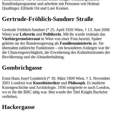
Rundfunkprogramme und arbeitete mit Personen wie Helmut
Qualtinger, Elfriede Ott und Lore Krainer.
Gertrude-Fröhlich-Sandner Straße
Gertrude Fröhlich-Sandner (* 25. April 1926 Wien, † 13. Juni 2008
Wien) war
Lehrerin
und
Politikerin
. Mit ihr wurde erstmals das
Vizebürgermeisteramt
in Wien von einer Frau besetzt. Später
gehörte sie der Bundesregierung als
Familienministerin
an. Sie
übernahm zahlreiche Funktionen – ein besonderes Anliegen war ihr
die Chancengerechtigkeit, die Erweiterung des Kulturhorizontes der
Bevölkerung und die Altstadterhaltung.
Gombrichgasse
Ernst Hans Josef Gombrich (* 30. März 1909 Wien, † 3. November
2001 London) war
Kunsthistoriker
und
Philosoph
. Er studierte
Kunstgeschichte und Archäologie. 1936 emigrierte er nach London,
wo er für die BBC tätig war. Ihm wurde der Titel Knight Bachelor
verliehen.
Hackergasse