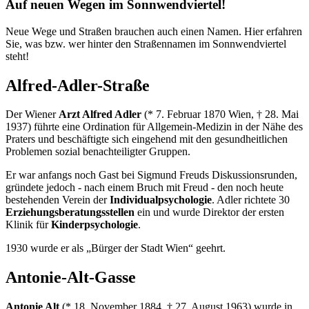
Auf neuen Wegen im Sonnwendviertel!
Neue Wege und Straßen brauchen auch einen Namen. Hier erfahren
Sie, was bzw. wer hinter den Straßennamen im Sonnwendviertel
steht!
Alfred-Adler-Straße
Der Wiener
Arzt Alfred Adler
(* 7. Februar 1870 Wien, † 28. Mai
1937) führte eine Ordination für Allgemein-Medizin in der Nähe des
Praters und beschäftigte sich eingehend mit den gesundheitlichen
Problemen sozial benachteiligter Gruppen.
Er war anfangs noch Gast bei Sigmund Freuds Diskussionsrunden,
gründete jedoch - nach einem Bruch mit Freud - den noch heute
bestehenden Verein der
Individualpsychologie
. Adler richtete 30
Erziehungsberatungsstellen
ein und wurde Direktor der ersten
Klinik für
Kinderpsychologie
.
1930 wurde er als „Bürger der Stadt Wien“ geehrt.
Antonie-Alt-Gasse
Antonie Alt
(* 18. November 1884, † 27. August 1963) wurde in