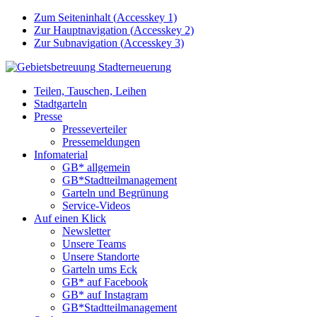
Zum Seiteninhalt (
Accesskey
1)
Zur Hauptnavigation (
Accesskey
2)
Zur Subnavigation (
Accesskey
3)
Teilen, Tauschen, Leihen
Stadtgarteln
Presse
Presseverteiler
Pressemeldungen
Infomaterial
GB* allgemein
GB*Stadtteilmanagement
Garteln und Begrünung
Service-Videos
Auf einen Klick
Newsletter
Unsere Teams
Unsere Standorte
Garteln ums Eck
GB* auf Facebook
GB* auf Instagram
GB*Stadtteilmanagement