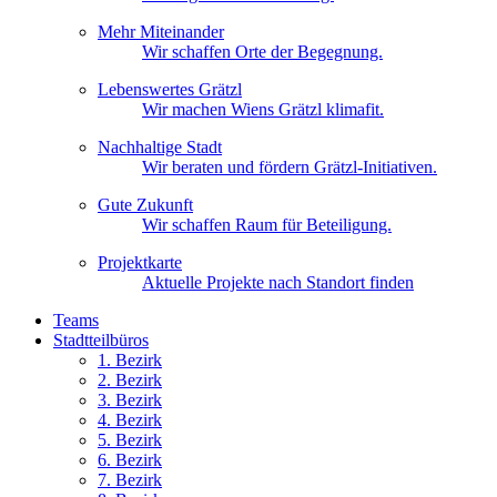
Mehr Miteinander
Wir schaffen Orte der Begegnung.
Lebenswertes Grätzl
Wir machen Wiens Grätzl klimafit.
Nachhaltige Stadt
Wir beraten und fördern Grätzl-Initiativen.
Gute Zukunft
Wir schaffen Raum für Beteiligung.
Projektkarte
Aktuelle Projekte nach Standort finden
Teams
Stadtteilbüros
1. Bez
irk
2. Bez
irk
3. Bez
irk
4. Bez
irk
5. Bez
irk
6. Bez
irk
7. Bez
irk