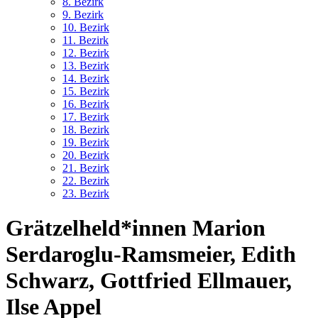
8. Bez
irk
9. Bez
irk
10. Bez
irk
11. Bez
irk
12. Bez
irk
13. Bez
irk
14. Bez
irk
15. Bez
irk
16. Bez
irk
17. Bez
irk
18. Bez
irk
19. Bez
irk
20. Bez
irk
21. Bez
irk
22. Bez
irk
23. Bez
irk
Grätzelheld*innen
Marion
Serdaroglu-Ramsmeier, Edith
Schwarz, Gottfried Ellmauer,
Ilse Appel