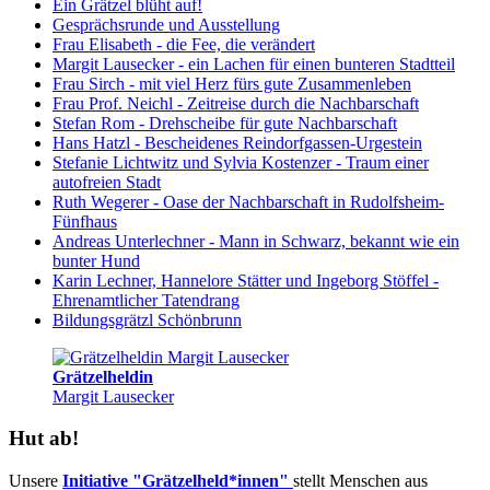
Ein Grätzel blüht auf!
Gesprächsrunde und Ausstellung
Frau Elisabeth - die Fee, die verändert
Margit Lausecker - ein Lachen für einen bunteren Stadtteil
Frau Sirch - mit viel Herz fürs gute Zusammenleben
Frau Prof. Neichl - Zeitreise durch die Nachbarschaft
Stefan Rom - Drehscheibe für gute Nachbarschaft
Hans Hatzl - Bescheidenes Reindorfgassen-Urgestein
Stefanie Lichtwitz und Sylvia Kostenzer - Traum einer
autofreien Stadt
Ruth Wegerer - Oase der Nachbarschaft in Rudolfsheim-
Fünfhaus
Andreas Unterlechner - Mann in Schwarz, bekannt wie ein
bunter Hund
Karin Lechner, Hannelore Stätter und Ingeborg Stöffel -
Ehrenamtlicher Tatendrang
Bildungsgrätzl Schönbrunn
Grätzelheldin
Margit Lausecker
Hut ab!
Unsere
Initiative "Grätzelheld*innen"
stellt Menschen aus