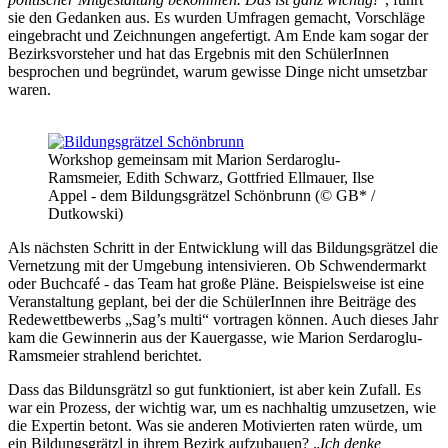
sie den Gedanken aus. Es wurden Umfragen gemacht, Vorschläge
eingebracht und Zeichnungen angefertigt. Am Ende kam sogar der
Bezirksvorsteher und hat das Ergebnis mit den SchülerInnen
besprochen und begründet, warum gewisse Dinge nicht umsetzbar
waren.
Workshop gemeinsam mit Marion Serdaroglu-
Ramsmeier, Edith Schwarz, Gottfried Ellmauer, Ilse
Appel - dem Bildungsgrätzel Schönbrunn (© GB* /
Dutkowski)
Als nächsten Schritt in der Entwicklung will das Bildungsgrätzel die
Vernetzung mit der Umgebung intensivieren. Ob Schwendermarkt
oder Buchcafé - das Team hat große Pläne. Beispielsweise ist eine
Veranstaltung geplant, bei der die SchülerInnen ihre Beiträge des
Redewettbewerbs „Sag’s multi“ vortragen können. Auch dieses Jahr
kam die Gewinnerin aus der Kauergasse, wie Marion Serdaroglu-
Ramsmeier strahlend berichtet.
Dass das Bildunsgrätzl so gut funktioniert, ist aber kein Zufall. Es
war ein Prozess, der wichtig war, um es nachhaltig umzusetzen, wie
die Expertin betont. Was sie anderen Motivierten raten würde, um
ein Bildungsgrätzl in ihrem Bezirk aufzubauen? „
Ich denke,