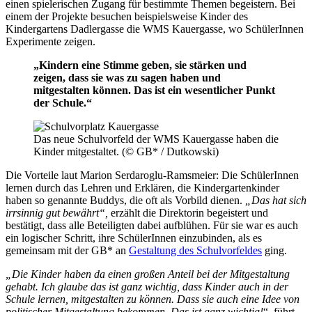
einen spielerischen Zugang für bestimmte Themen begeistern. Bei
einem der Projekte besuchen beispielsweise Kinder des
Kindergartens Dadlergasse die WMS Kauergasse, wo SchülerInnen
Experimente zeigen.
„Kindern eine Stimme geben, sie stärken und
zeigen, dass sie was zu sagen haben und
mitgestalten können. Das ist ein wesentlicher Punkt
der Schule.“
Das neue Schulvorfeld der WMS Kauergasse haben die
Kinder mitgestaltet. (© GB* / Dutkowski)
Die Vorteile laut Marion Serdaroglu-Ramsmeier: Die SchülerInnen
lernen durch das Lehren und Erklären, die Kindergartenkinder
haben so genannte Buddys, die oft als Vorbild dienen.
„Das hat sich
irrsinnig gut bewährt“,
erzählt die Direktorin begeistert und
bestätigt, dass alle Beteiligten dabei aufblühen. Für sie war es auch
ein logischer Schritt, ihre SchülerInnen einzubinden, als es
gemeinsam mit der GB* an
Gestaltung des Schulvorfeldes
ging.
„Die Kinder haben da einen großen Anteil bei der Mitgestaltung
gehabt. Ich glaube das ist ganz wichtig, dass Kinder auch in der
Schule lernen, mitgestalten zu k
önnen. Dass sie auch eine Idee von
politischer Mitgestaltung bekommen. Das ist ganz wichtig!
“, führt