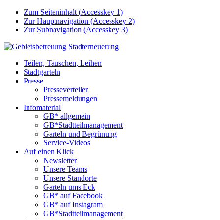
Zum Seiteninhalt (
Accesskey
1)
Zur Hauptnavigation (
Accesskey
2)
Zur Subnavigation (
Accesskey
3)
Teilen, Tauschen, Leihen
Stadtgarteln
Presse
Presseverteiler
Pressemeldungen
Infomaterial
GB* allgemein
GB*Stadtteilmanagement
Garteln und Begrünung
Service-Videos
Auf einen Klick
Newsletter
Unsere Teams
Unsere Standorte
Garteln ums Eck
GB* auf Facebook
GB* auf Instagram
GB*Stadtteilmanagement