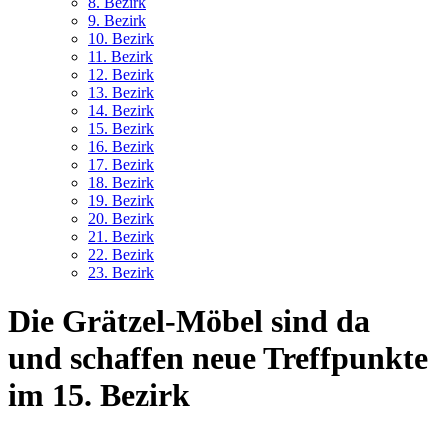
8. Bez
irk
9. Bez
irk
10. Bez
irk
11. Bez
irk
12. Bez
irk
13. Bez
irk
14. Bez
irk
15. Bez
irk
16. Bez
irk
17. Bez
irk
18. Bez
irk
19. Bez
irk
20. Bez
irk
21. Bez
irk
22. Bez
irk
23. Bez
irk
Die Grätzel-Möbel sind da
und schaffen neue Treffpunkte
im 15. Bezirk