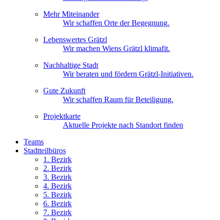
Mehr Miteinander
Wir schaffen Orte der Begegnung.
Lebenswertes Grätzl
Wir machen Wiens Grätzl klimafit.
Nachhaltige Stadt
Wir beraten und fördern Grätzl-Initiativen.
Gute Zukunft
Wir schaffen Raum für Beteiligung.
Projektkarte
Aktuelle Projekte nach Standort finden
Teams
Stadtteilbüros
1. Bez
irk
2. Bez
irk
3. Bez
irk
4. Bez
irk
5. Bez
irk
6. Bez
irk
7. Bez
irk