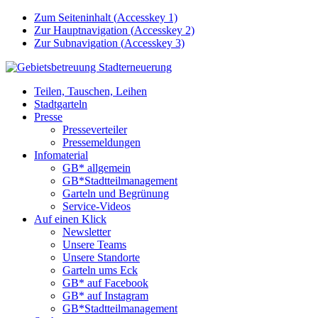
Zum Seiteninhalt (
Accesskey
1)
Zur Hauptnavigation (
Accesskey
2)
Zur Subnavigation (
Accesskey
3)
Teilen, Tauschen, Leihen
Stadtgarteln
Presse
Presseverteiler
Pressemeldungen
Infomaterial
GB* allgemein
GB*Stadtteilmanagement
Garteln und Begrünung
Service-Videos
Auf einen Klick
Newsletter
Unsere Teams
Unsere Standorte
Garteln ums Eck
GB* auf Facebook
GB* auf Instagram
GB*Stadtteilmanagement