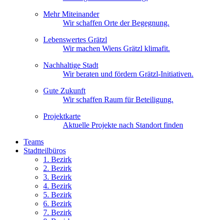
Mehr Miteinander
Wir schaffen Orte der Begegnung.
Lebenswertes Grätzl
Wir machen Wiens Grätzl klimafit.
Nachhaltige Stadt
Wir beraten und fördern Grätzl-Initiativen.
Gute Zukunft
Wir schaffen Raum für Beteiligung.
Projektkarte
Aktuelle Projekte nach Standort finden
Teams
Stadtteilbüros
1. Bez
irk
2. Bez
irk
3. Bez
irk
4. Bez
irk
5. Bez
irk
6. Bez
irk
7. Bez
irk