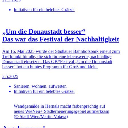
Initiativen für ein belebtes Grätzel
„Um die Donaustadt besser“
Das war das Festival der Nachhaltigkeit
Am 16. Mai 2025 wurde der Stadlauer Bahnhofspark erneut zum
Treffpunkt für alle, die sich für eine lebenswerte, nachhaltige
Donaustadt einsetzen. Das GB*Festival „Um die Donaustadt
besser“ bot ein buntes Programm für Groß und klein.
2.5.2025
Sanieren, wohnen, aufwerten
Initiativen für ein belebtes Grätzel
Wandgemälde in Hernals macht farbenprächtig auf
neues WieNeu+-Stadterneuerungsgebiet aufmerksam
(© Stadt Wien/Martin Votava)