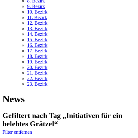
8. Bez
irk
9. Bez
irk
10. Bez
irk
11. Bez
irk
12. Bez
irk
13. Bez
irk
14. Bez
irk
15. Bez
irk
16. Bez
irk
17. Bez
irk
18. Bez
irk
19. Bez
irk
20. Bez
irk
21. Bez
irk
22. Bez
irk
23. Bez
irk
News
Gefiltert nach Tag „Initiativen für ein
belebtes Grätzel“
Filter entfernen