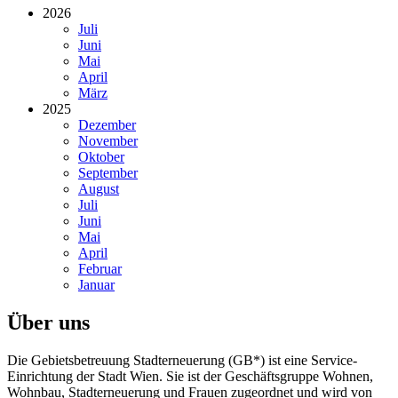
2026
Juli
Juni
Mai
April
März
2025
Dezember
November
Oktober
September
August
Juli
Juni
Mai
April
Februar
Januar
Über uns
Die Gebietsbetreuung Stadterneuerung (GB*) ist eine Service-
Einrichtung der Stadt Wien. Sie ist der Geschäfts­gruppe Wohnen,
Wohnbau, Stadt­erneuerung und Frauen zugeordnet und wird von