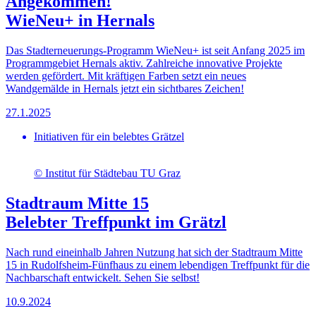
Angekommen!
WieNeu+ in Hernals
Das Stadterneuerungs-Programm WieNeu+ ist seit Anfang 2025 im
Programmgebiet Hernals aktiv. Zahlreiche innovative Projekte
werden gefördert. Mit kräftigen Farben setzt ein neues
Wandgemälde in Hernals jetzt ein sichtbares Zeichen!
27.1.2025
Initiativen für ein belebtes Grätzel
© Institut für Städtebau TU Graz
Stadtraum Mitte 15
Belebter Treffpunkt im Grätzl
Nach rund eineinhalb Jahren Nutzung hat sich der Stadtraum Mitte
15 in Rudolfsheim-Fünfhaus zu einem lebendigen Treffpunkt für die
Nachbarschaft entwickelt. Sehen Sie selbst!
10.9.2024