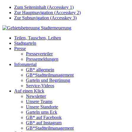
Zum Seiteninhalt (
Accesskey
1)
Zur Hauptnavigation (
Accesskey
2)
Zur Subnavigation (
Accesskey
3)
Teilen, Tauschen, Leihen
Stadtgarteln
Presse
Presseverteiler
Pressemeldungen
Infomaterial
GB* allgemein
GB*Stadtteilmanagement
Garteln und Begrünung
Service-Videos
Auf einen Klick
Newsletter
Unsere Teams
Unsere Standorte
Garteln ums Eck
GB* auf Facebook
GB* auf Instagram
GB*Stadtteilmanagement