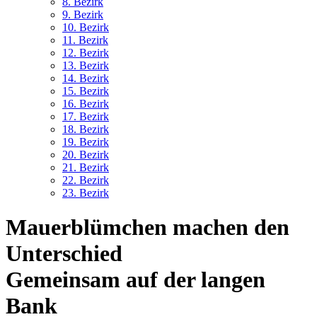
8. Bez
irk
9. Bez
irk
10. Bez
irk
11. Bez
irk
12. Bez
irk
13. Bez
irk
14. Bez
irk
15. Bez
irk
16. Bez
irk
17. Bez
irk
18. Bez
irk
19. Bez
irk
20. Bez
irk
21. Bez
irk
22. Bez
irk
23. Bez
irk
Mauerblümchen machen den
Unterschied
Gemeinsam auf der langen
Bank