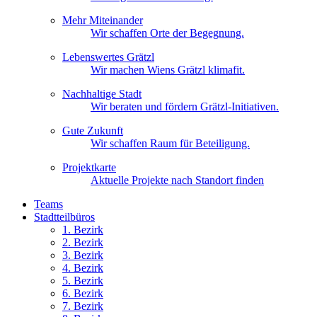
Mehr Miteinander
Wir schaffen Orte der Begegnung.
Lebenswertes Grätzl
Wir machen Wiens Grätzl klimafit.
Nachhaltige Stadt
Wir beraten und fördern Grätzl-Initiativen.
Gute Zukunft
Wir schaffen Raum für Beteiligung.
Projektkarte
Aktuelle Projekte nach Standort finden
Teams
Stadtteilbüros
1. Bez
irk
2. Bez
irk
3. Bez
irk
4. Bez
irk
5. Bez
irk
6. Bez
irk
7. Bez
irk