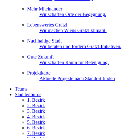
Mehr Miteinander
Wir schaffen Orte der Begegnung.
Lebenswertes Grätzl
Wir machen Wiens Grätzl klimafit.
Nachhaltige Stadt
Wir beraten und fördern Grätzl-Initiativen.
Gute Zukunft
Wir schaffen Raum für Beteiligung.
Projektkarte
Aktuelle Projekte nach Standort finden
Teams
Stadtteilbüros
1. Bez
irk
2. Bez
irk
3. Bez
irk
4. Bez
irk
5. Bez
irk
6. Bez
irk
7. Bez
irk