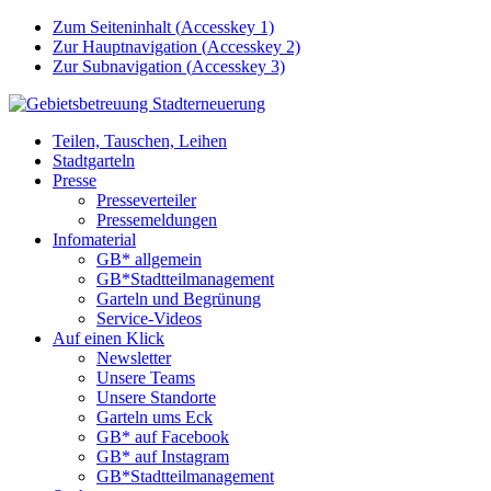
Zum Seiteninhalt (
Accesskey
1)
Zur Hauptnavigation (
Accesskey
2)
Zur Subnavigation (
Accesskey
3)
Teilen, Tauschen, Leihen
Stadtgarteln
Presse
Presseverteiler
Pressemeldungen
Infomaterial
GB* allgemein
GB*Stadtteilmanagement
Garteln und Begrünung
Service-Videos
Auf einen Klick
Newsletter
Unsere Teams
Unsere Standorte
Garteln ums Eck
GB* auf Facebook
GB* auf Instagram
GB*Stadtteilmanagement