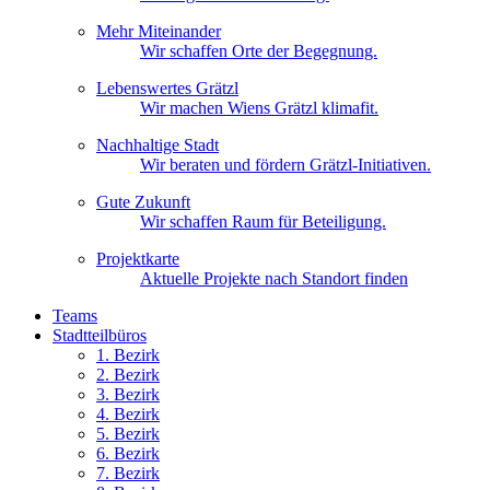
Mehr Miteinander
Wir schaffen Orte der Begegnung.
Lebenswertes Grätzl
Wir machen Wiens Grätzl klimafit.
Nachhaltige Stadt
Wir beraten und fördern Grätzl-Initiativen.
Gute Zukunft
Wir schaffen Raum für Beteiligung.
Projektkarte
Aktuelle Projekte nach Standort finden
Teams
Stadtteilbüros
1. Bez
irk
2. Bez
irk
3. Bez
irk
4. Bez
irk
5. Bez
irk
6. Bez
irk
7. Bez
irk