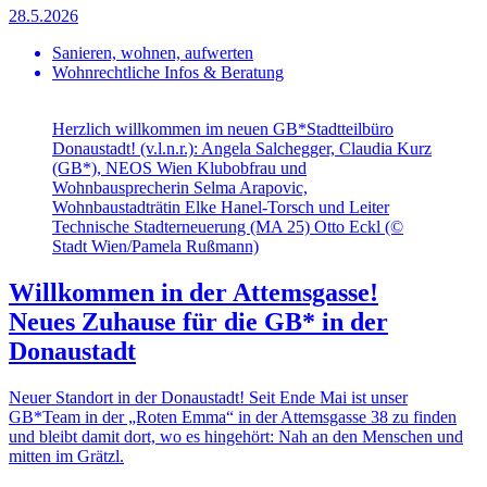
28.5.2026
Sanieren, wohnen, aufwerten
Wohnrechtliche Infos & Beratung
Herzlich willkommen im neuen GB*Stadtteilbüro
Donaustadt! (v.l.n.r.): Angela Salchegger, Claudia Kurz
(GB*), NEOS Wien Klubobfrau und
Wohnbausprecherin Selma Arapovic,
Wohnbaustadträtin Elke Hanel-Torsch und Leiter
Technische Stadterneuerung (MA 25) Otto Eckl (©
Stadt Wien/Pamela Rußmann)
Willkommen in der Attemsgasse!
Neues Zuhause für die GB* in der
Donaustadt
Neuer Standort in der Donaustadt! Seit Ende Mai ist unser
GB*Team in der „Roten Emma“ in der Attemsgasse 38 zu finden
und bleibt damit dort, wo es hingehört: Nah an den Menschen und
mitten im Grätzl.