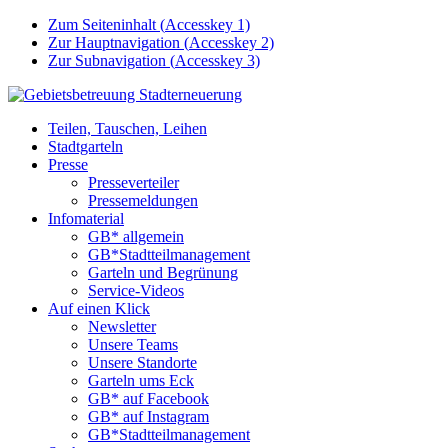
Zum Seiteninhalt (
Accesskey
1)
Zur Hauptnavigation (
Accesskey
2)
Zur Subnavigation (
Accesskey
3)
Teilen, Tauschen, Leihen
Stadtgarteln
Presse
Presseverteiler
Pressemeldungen
Infomaterial
GB* allgemein
GB*Stadtteilmanagement
Garteln und Begrünung
Service-Videos
Auf einen Klick
Newsletter
Unsere Teams
Unsere Standorte
Garteln ums Eck
GB* auf Facebook
GB* auf Instagram
GB*Stadtteilmanagement