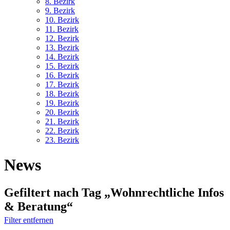
8. Bez
irk
9. Bez
irk
10. Bez
irk
11. Bez
irk
12. Bez
irk
13. Bez
irk
14. Bez
irk
15. Bez
irk
16. Bez
irk
17. Bez
irk
18. Bez
irk
19. Bez
irk
20. Bez
irk
21. Bez
irk
22. Bez
irk
23. Bez
irk
News
Gefiltert nach Tag „Wohnrechtliche Infos
& Beratung“
Filter entfernen