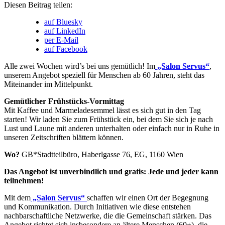
Diesen Beitrag teilen:
auf Bluesky
auf LinkedIn
per E-Mail
auf Facebook
Alle zwei Wochen wird’s bei uns gemütlich! Im
„Salon Servus“
,
unserem Angebot speziell für Menschen ab 60 Jahren, steht das
Miteinander im Mittelpunkt.
Gemütlicher Frühstücks-Vormittag
Mit Kaffee und Marmeladesemmel lässt es sich gut in den Tag
starten! Wir laden Sie zum Frühstück ein, bei dem Sie sich je nach
Lust und Laune mit anderen unterhalten oder einfach nur in Ruhe in
unseren Zeitschriften blättern können.
Wo?
GB*Stadtteilbüro, Haberlgasse 76, EG, 1160 Wien
Das Angebot ist unverbindlich und gratis: Jede und jeder kann
teilnehmen!
Mit dem
„Salon Servus“
schaffen wir einen Ort der Begegnung
und Kommunikation. Durch Initiativen wie diese entstehen
nachbarschaftliche Netzwerke, die die Gemeinschaft stärken. Das
Angebot richtet sich insbesondere an ältere Menschen (60+), die