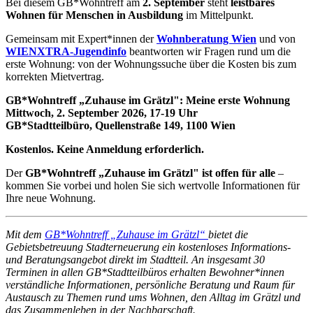
Bei diesem GB*Wohntreff am
2. September
steht
leistbares
Wohnen für Menschen in Ausbildung
im Mittelpunkt.
Gemeinsam mit Expert*innen der
Wohnberatung Wien
und von
WIENXTRA-Jugendinfo
beantworten wir Fragen rund um die
erste Wohnung: von der Wohnungssuche über die Kosten bis zum
korrekten Mietvertrag.
GB*Wohntreff „Zuhause im Grätzl": Meine erste Wohnung
Mittwoch, 2. September 2026, 17-19 Uhr
GB*Stadtteilbüro, Quellenstraße 149, 1100 Wien
Kostenlos. Keine Anmeldung erforderlich.
Der
GB*Wohntreff „Zuhause im Grätzl" ist offen für alle
–
kommen Sie vorbei und holen Sie sich wertvolle Informationen für
Ihre neue Wohnung.
Mit dem
GB*Wohntreff „Zuhause im Grätzl“
bietet die
Gebietsbetreuung Stadterneuerung ein kostenloses Informations-
und Beratungsangebot direkt im Stadtteil. An insgesamt 30
Terminen in allen GB*Stadtteilbüros erhalten Bewohner*innen
verständliche Informationen, persönliche Beratung und Raum für
Austausch zu Themen rund ums Wohnen, den Alltag im Grätzl und
das Zusammenleben in der Nachbarschaft.