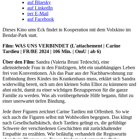
auf Bluesky
auf LinkedIn
per E-Mail
auf Facebook
Dieses Kino ums Eck findet in Kooperation mit dem Volxkino im
Bendar-Park statt.
Film: WAS UNS VERBINDET (L'attachement | Carine
Tardieu | FR/BE 2024 | 106 Min. | OmU | ab 6)
Über den Film:
Sandra (Valeria Bruni Tedeschi), eine
alleinstehende Frau in den Fünfzigern, lebt ein unabhängiges Leben
frei von Konventionen. Als das Paar aus der Nachbarwohnung zur
Entbindung ihres Kindes ins Krankenhaus muss, erklärt sich Sandra
widerwillig bereit, sich um den kleinen Sohn Elliot zu kümmern und
ahnt nicht, damit zu einer wichtigen Bezugsperson für die ganze
Familie zu werden. Was als vorübergehende Hilfe begann, führt zu
einer unerwartet tiefen Bindung.
Jede ihrer Figuren zeichnet Carine Tardieu mit Offenheit. So wie
sich auch die Figuren selbst mit Wohlwollen begegnen. Das klingt
nach Gesellschaftskitsch, doch Tardieu gelingt es, die gefühlige
Schwere der verschiedenen Geschichten mit zurückhaltender
Empathie zu erzählen. Wie beiläufig verhandelt die Regisseurin