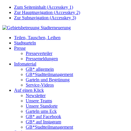
Zum Seiteninhalt (
Accesskey
1)
Zur Hauptnavigation (
Accesskey
2)
Zur Subnavigation (
Accesskey
3)
Teilen, Tauschen, Leihen
Stadtgarteln
Presse
Presseverteiler
Pressemeldungen
Infomaterial
GB* allgemein
GB*Stadtteilmanagement
Garteln und Begrünung
Service-Videos
Auf einen Klick
Newsletter
Unsere Teams
Unsere Standorte
Garteln ums Eck
GB* auf Facebook
GB* auf Instagram
GB*Stadtteilmanagement