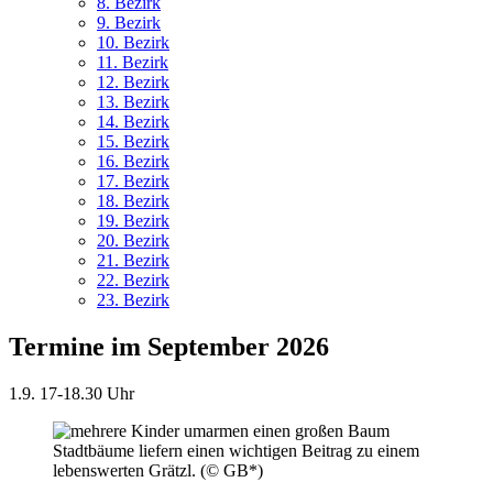
8. Bez
irk
9. Bez
irk
10. Bez
irk
11. Bez
irk
12. Bez
irk
13. Bez
irk
14. Bez
irk
15. Bez
irk
16. Bez
irk
17. Bez
irk
18. Bez
irk
19. Bez
irk
20. Bez
irk
21. Bez
irk
22. Bez
irk
23. Bez
irk
Termine im September 2026
1.9.
17-18.30 Uhr
Stadtbäume liefern einen wichtigen Beitrag zu einem
lebenswerten Grätzl. (© GB*)