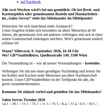
auf Facebook
Alle zwei Wochen wird’s bei uns gemütlich: Ob bei Brett- und
Kartenspielen oder gemeinsamen Basteln und Handarbeiten -
im „Salon Servus“ steht das Miteinander im Mittelpunkt!
Wünschen Sie sich manchmal mehr Austausch?
Unser Angebot richtet sich besonders an ältere Menschen ab 60
Jahren, die gemeinsam Zeit mit anderen verbringen und sich in einer
netten Gemeinschaft einbringen möchten. Weil’s gemeinsam einfach
schöner ist!
Wann? Mittwoch, 9. September 2026, 16-18 Uhr
Wo? GB*Stadtteilbüro, Quellenstraße 149, 1100 Wien
Die Veranstaltung ist – wie all unsere Veranstaltungen –
kostenlos
.
Verbringen Sie mit uns einen geselligen Nachmittag und lernen Sie
bei Kaffee und Kuchen nette Menschen aus Ihrer Nachbarschaft
kennen. Unser GB*Stadtteilbüro ist der Treffpunkt für alle, die
gerne zusammenkommen.
Kommen Sie einfach vorbei und genießen Sie das Miteinander!
Salon Servus Termine 2026
14.1. | 28.1. | 11.2. | 25.2. | 11.3. | 25.3. | 8.4. | 22.4. | 6.5. | 20.5. |