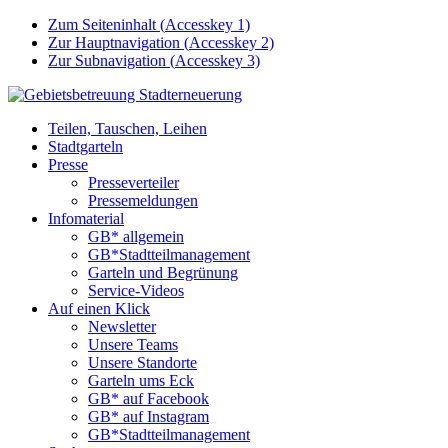
Zum Seiteninhalt (
Accesskey
1)
Zur Hauptnavigation (
Accesskey
2)
Zur Subnavigation (
Accesskey
3)
Teilen, Tauschen, Leihen
Stadtgarteln
Presse
Presseverteiler
Pressemeldungen
Infomaterial
GB* allgemein
GB*Stadtteilmanagement
Garteln und Begrünung
Service-Videos
Auf einen Klick
Newsletter
Unsere Teams
Unsere Standorte
Garteln ums Eck
GB* auf Facebook
GB* auf Instagram
GB*Stadtteilmanagement