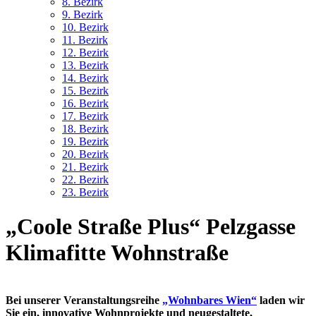
8. Bez
irk
9. Bez
irk
10. Bez
irk
11. Bez
irk
12. Bez
irk
13. Bez
irk
14. Bez
irk
15. Bez
irk
16. Bez
irk
17. Bez
irk
18. Bez
irk
19. Bez
irk
20. Bez
irk
21. Bez
irk
22. Bez
irk
23. Bez
irk
„Coole Straße Plus“
Pelzgasse
Klimafitte Wohnstraße
Bei unserer Veranstaltungsreihe
„Wohnbares Wien“
laden wir
Sie ein, innovative Wohnprojekte und neugestaltete,