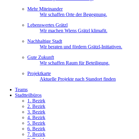
Mehr Miteinander
Wir schaffen Orte der Begegnung.
Lebenswertes Grätzl
Wir machen Wiens Grätzl klimafit.
Nachhaltige Stadt
Wir beraten und fördern Grätzl-Initiativen.
Gute Zukunft
Wir schaffen Raum für Beteiligung.
Projektkarte
Aktuelle Projekte nach Standort finden
Teams
Stadtteilbüros
1. Bez
irk
2. Bez
irk
3. Bez
irk
4. Bez
irk
5. Bez
irk
6. Bez
irk
7. Bez
irk