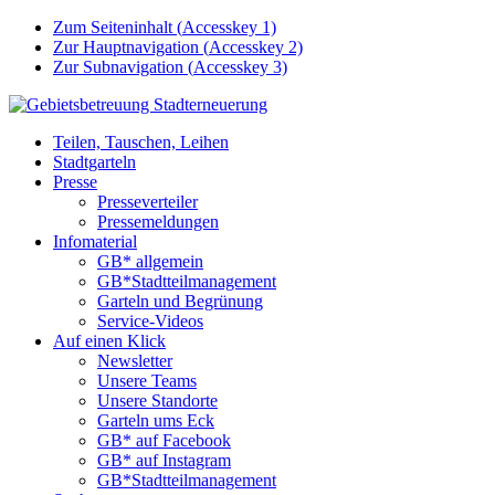
Zum Seiteninhalt (
Accesskey
1)
Zur Hauptnavigation (
Accesskey
2)
Zur Subnavigation (
Accesskey
3)
Teilen, Tauschen, Leihen
Stadtgarteln
Presse
Presseverteiler
Pressemeldungen
Infomaterial
GB* allgemein
GB*Stadtteilmanagement
Garteln und Begrünung
Service-Videos
Auf einen Klick
Newsletter
Unsere Teams
Unsere Standorte
Garteln ums Eck
GB* auf Facebook
GB* auf Instagram
GB*Stadtteilmanagement