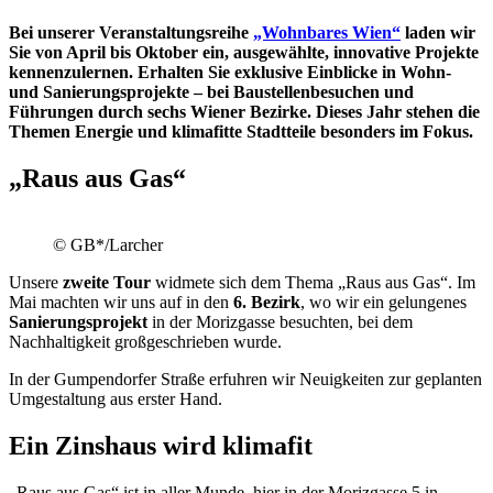
Bei unserer Veranstaltungsreihe
„Wohnbares Wien“
laden wir
Sie von April bis Oktober ein, ausgewählte, innovative Projekte
kennenzulernen. Erhalten Sie exklusive Einblicke in Wohn-
und Sanierungsprojekte – bei Baustellenbesuchen und
Führungen durch sechs Wiener Bezirke. Dieses Jahr stehen die
Themen Energie und klimafitte Stadtteile besonders im Fokus.
„Raus aus Gas“
© GB*/Larcher
Unsere
zweite Tour
widmete sich dem Thema „Raus aus Gas“. Im
Mai machten wir uns auf in den
6. Bezirk
, wo wir ein gelungenes
Sanierungsprojekt
in der Morizgasse besuchten, bei dem
Nachhaltigkeit großgeschrieben wurde.
In der Gumpendorfer Straße erfuhren wir Neuigkeiten zur geplanten
Umgestaltung aus erster Hand.
Ein Zinshaus wird klimafit
„Raus aus Gas“ ist in aller Munde, hier in der Morizgasse 5 in