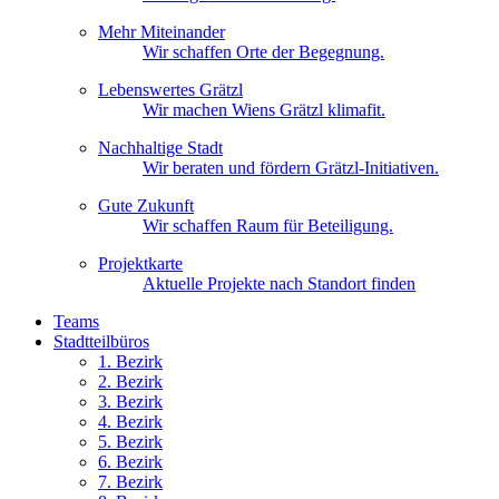
Mehr Miteinander
Wir schaffen Orte der Begegnung.
Lebenswertes Grätzl
Wir machen Wiens Grätzl klimafit.
Nachhaltige Stadt
Wir beraten und fördern Grätzl-Initiativen.
Gute Zukunft
Wir schaffen Raum für Beteiligung.
Projektkarte
Aktuelle Projekte nach Standort finden
Teams
Stadtteilbüros
1. Bez
irk
2. Bez
irk
3. Bez
irk
4. Bez
irk
5. Bez
irk
6. Bez
irk
7. Bez
irk