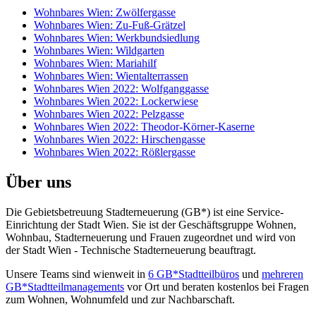
Wohnbares Wien: Zwölfergasse
Wohnbares Wien: Zu-Fuß-Grätzel
Wohnbares Wien: Werkbundsiedlung
Wohnbares Wien: Wildgarten
Wohnbares Wien: Mariahilf
Wohnbares Wien: Wientalterrassen
Wohnbares Wien 2022: Wolfganggasse
Wohnbares Wien 2022: Lockerwiese
Wohnbares Wien 2022: Pelzgasse
Wohnbares Wien 2022: Theodor-Körner-Kaserne
Wohnbares Wien 2022: Hirschengasse
Wohnbares Wien 2022: Rößlergasse
Über uns
Die Gebietsbetreuung Stadterneuerung (GB*) ist eine Service-
Einrichtung der Stadt Wien. Sie ist der Geschäfts­gruppe Wohnen,
Wohnbau, Stadt­erneuerung und Frauen zugeordnet und wird von
der Stadt Wien - Technische Stadterneuerung beauftragt.
Unsere Teams sind wienweit in
6 GB*Stadtteilbüros
und
mehreren
GB*Stadtteilmanagements
vor Ort und beraten kostenlos bei Fragen
zum Wohnen, Wohnumfeld und zur Nachbarschaft.