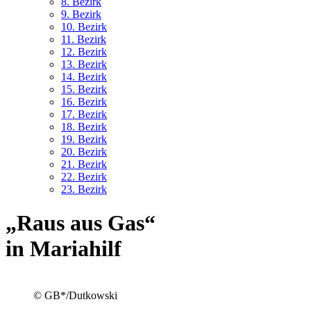
8. Bez
irk
9. Bez
irk
10. Bez
irk
11. Bez
irk
12. Bez
irk
13. Bez
irk
14. Bez
irk
15. Bez
irk
16. Bez
irk
17. Bez
irk
18. Bez
irk
19. Bez
irk
20. Bez
irk
21. Bez
irk
22. Bez
irk
23. Bez
irk
„Raus aus Gas“
in Mariahilf
© GB*/Dutkowski