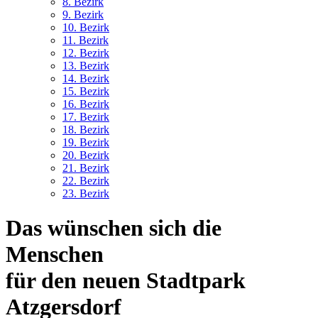
8. Bez
irk
9. Bez
irk
10. Bez
irk
11. Bez
irk
12. Bez
irk
13. Bez
irk
14. Bez
irk
15. Bez
irk
16. Bez
irk
17. Bez
irk
18. Bez
irk
19. Bez
irk
20. Bez
irk
21. Bez
irk
22. Bez
irk
23. Bez
irk
Das
wünschen
sich die
Menschen
für den neuen
Stadtpark
Atzgersdorf