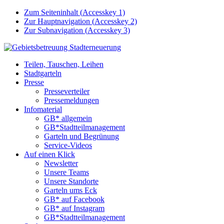
Zum Seiteninhalt (
Accesskey
1)
Zur Hauptnavigation (
Accesskey
2)
Zur Subnavigation (
Accesskey
3)
Teilen, Tauschen, Leihen
Stadtgarteln
Presse
Presseverteiler
Pressemeldungen
Infomaterial
GB* allgemein
GB*Stadtteilmanagement
Garteln und Begrünung
Service-Videos
Auf einen Klick
Newsletter
Unsere Teams
Unsere Standorte
Garteln ums Eck
GB* auf Facebook
GB* auf Instagram
GB*Stadtteilmanagement