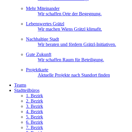
Mehr Miteinander
Wir schaffen Orte der Begegnung.
Lebenswertes Grätzl
Wir machen Wiens Grätzl klimafit.
Nachhaltige Stadt
Wir beraten und fördern Grätzl-Initiativen.
Gute Zukunft
Wir schaffen Raum für Beteiligung.
Projektkarte
Aktuelle Projekte nach Standort finden
Teams
Stadtteilbüros
1. Bez
irk
2. Bez
irk
3. Bez
irk
4. Bez
irk
5. Bez
irk
6. Bez
irk
7. Bez
irk