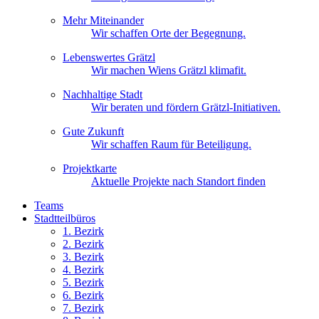
Mehr Miteinander
Wir schaffen Orte der Begegnung.
Lebenswertes Grätzl
Wir machen Wiens Grätzl klimafit.
Nachhaltige Stadt
Wir beraten und fördern Grätzl-Initiativen.
Gute Zukunft
Wir schaffen Raum für Beteiligung.
Projektkarte
Aktuelle Projekte nach Standort finden
Teams
Stadtteilbüros
1. Bez
irk
2. Bez
irk
3. Bez
irk
4. Bez
irk
5. Bez
irk
6. Bez
irk
7. Bez
irk