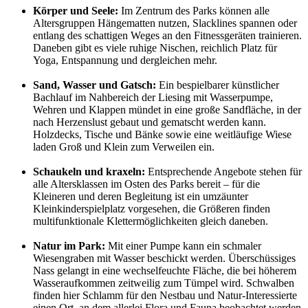
Körper und Seele:
Im Zentrum des Parks können alle
Altersgruppen Hängematten nutzen, Slacklines spannen oder
entlang des schattigen Weges an den Fitnessgeräten trainieren.
Daneben gibt es viele ruhige Nischen, reichlich Platz für
Yoga, Entspannung und dergleichen mehr.
Sand, Wasser und Gatsch:
Ein bespielbarer künstlicher
Bachlauf im Nahbereich der Liesing mit Wasserpumpe,
Wehren und Klappen mündet in eine große Sandfläche, in der
nach Herzenslust gebaut und gematscht werden kann.
Holzdecks, Tische und Bänke sowie eine weitläufige Wiese
laden Groß und Klein zum Verweilen ein.
Schaukeln und kraxeln:
Entsprechende Angebote stehen für
alle Altersklassen im Osten des Parks bereit – für die
Kleineren und deren Begleitung ist ein umzäunter
Kleinkinderspielplatz vorgesehen, die Größeren finden
multifunktionale Klettermöglichkeiten gleich daneben.
Natur im Park:
Mit einer Pumpe kann ein schmaler
Wiesengraben mit Wasser beschickt werden. Überschüssiges
Nass gelangt in eine wechselfeuchte Fläche, die bei höherem
Wasseraufkommen zeitweilig zum Tümpel wird. Schwalben
finden hier Schlamm für den Nestbau und Natur-Interessierte
einen Ort, an dem allerlei Flora und Fauna beobachtet werden