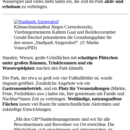
Wasserspiel und vieles mehr laden ein, die Zeit im Park
aktiv und
erholsam
zu verbringen.
Klimaschutzstadtrat Jürgen Czernohorszky,
Vizebürgermeisterin Kathrin Gaal und Bezirksvorsteher
Gerald Bischof präsentierten die Gestaltungspläne für
den neuen „Stadtpark Atzgersdorf“. (© Martin
Votava/PID)
Stauden, Wiesen, große Grünflächen mit
schattigen Plätzchen
unter großen Bäumen, Trinkbrunnen und ein
Wasserspielplatz
machen den Park klimafit.
Der Park, der etwa so groß wie vier Fußballfelder ist, wurde
ringsum geöffnet. Zusätzliche Angebote wie ein
Gastronomiebetrieb
, und ein
Platz für Veranstaltungen
(Märkte,
Feste, Freiluftkino usw.) laden ein, hier gemeinsam mit Famile und
Nachbar*innen Zeit zu verbringen.
Weitläufige, nutzungsoffene
Flächen
lassen viel Raum für unterschiedlichste Aktivitäten und
zukünftige Entwicklungen.
„Mit den GB*Stadtteilmanagements sind wir für alle
Bewohnerinnen und Bewohner vor Ort erreichbar. Die
Möglichkeit, sich einzubringen und mitzugestalten, ist