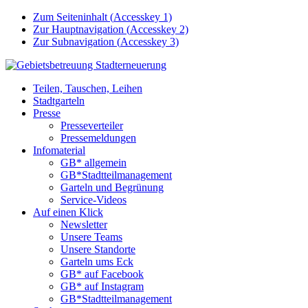
Zum Seiteninhalt (
Accesskey
1)
Zur Hauptnavigation (
Accesskey
2)
Zur Subnavigation (
Accesskey
3)
Teilen, Tauschen, Leihen
Stadtgarteln
Presse
Presseverteiler
Pressemeldungen
Infomaterial
GB* allgemein
GB*Stadtteilmanagement
Garteln und Begrünung
Service-Videos
Auf einen Klick
Newsletter
Unsere Teams
Unsere Standorte
Garteln ums Eck
GB* auf Facebook
GB* auf Instagram
GB*Stadtteilmanagement