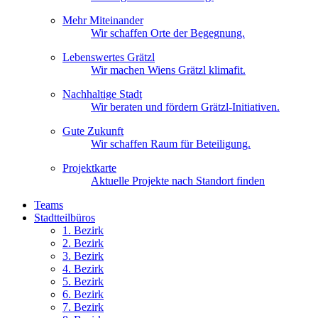
Mehr Miteinander
Wir schaffen Orte der Begegnung.
Lebenswertes Grätzl
Wir machen Wiens Grätzl klimafit.
Nachhaltige Stadt
Wir beraten und fördern Grätzl-Initiativen.
Gute Zukunft
Wir schaffen Raum für Beteiligung.
Projektkarte
Aktuelle Projekte nach Standort finden
Teams
Stadtteilbüros
1. Bez
irk
2. Bez
irk
3. Bez
irk
4. Bez
irk
5. Bez
irk
6. Bez
irk
7. Bez
irk