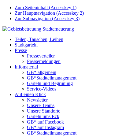
Zum Seiteninhalt (
Accesskey
1)
Zur Hauptnavigation (
Accesskey
2)
Zur Subnavigation (
Accesskey
3)
Teilen, Tauschen, Leihen
Stadtgarteln
Presse
Presseverteiler
Pressemeldungen
Infomaterial
GB* allgemein
GB*Stadtteilmanagement
Garteln und Begrünung
Service-Videos
Auf einen Klick
Newsletter
Unsere Teams
Unsere Standorte
Garteln ums Eck
GB* auf Facebook
GB* auf Instagram
GB*Stadtteilmanagement