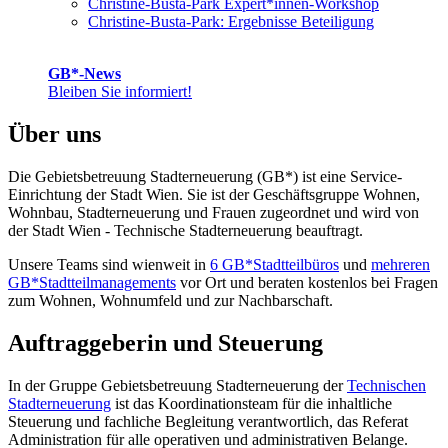
Christine-Busta-Park Expert*innen-Workshop
Christine-Busta-Park: Ergebnisse Beteiligung
GB*-News
Bleiben Sie informiert!
Über uns
Die Gebietsbetreuung Stadterneuerung (GB*) ist eine Service-
Einrichtung der Stadt Wien. Sie ist der Geschäfts­gruppe Wohnen,
Wohnbau, Stadt­erneuerung und Frauen zugeordnet und wird von
der Stadt Wien - Technische Stadterneuerung beauftragt.
Unsere Teams sind wienweit in
6 GB*Stadtteilbüros
und
mehreren
GB*Stadtteilmanagements
vor Ort und beraten kostenlos bei Fragen
zum Wohnen, Wohnumfeld und zur Nachbarschaft.
Auftraggeberin und Steuerung
In der Gruppe Gebietsbetreuung Stadterneuerung der
Technischen
Stadterneuerung
ist das Koordinationsteam für die inhaltliche
Steuerung und fachliche Begleitung verantwortlich, das Referat
Administration für alle operativen und administrativen Belange.