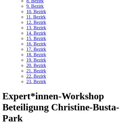
8. Bez
irk
9. Bez
irk
10. Bez
irk
11. Bez
irk
12. Bez
irk
13. Bez
irk
14. Bez
irk
15. Bez
irk
16. Bez
irk
17. Bez
irk
18. Bez
irk
19. Bez
irk
20. Bez
irk
21. Bez
irk
22. Bez
irk
23. Bez
irk
Expert*innen-Workshop
Beteiligung Christine-Busta-
Park