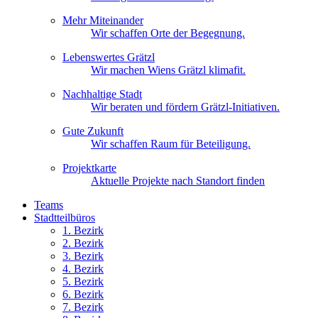
Mehr Miteinander
Wir schaffen Orte der Begegnung.
Lebenswertes Grätzl
Wir machen Wiens Grätzl klimafit.
Nachhaltige Stadt
Wir beraten und fördern Grätzl-Initiativen.
Gute Zukunft
Wir schaffen Raum für Beteiligung.
Projektkarte
Aktuelle Projekte nach Standort finden
Teams
Stadtteilbüros
1. Bez
irk
2. Bez
irk
3. Bez
irk
4. Bez
irk
5. Bez
irk
6. Bez
irk
7. Bez
irk