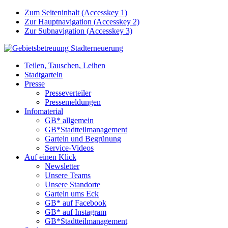
Zum Seiteninhalt (
Accesskey
1)
Zur Hauptnavigation (
Accesskey
2)
Zur Subnavigation (
Accesskey
3)
Teilen, Tauschen, Leihen
Stadtgarteln
Presse
Presseverteiler
Pressemeldungen
Infomaterial
GB* allgemein
GB*Stadtteilmanagement
Garteln und Begrünung
Service-Videos
Auf einen Klick
Newsletter
Unsere Teams
Unsere Standorte
Garteln ums Eck
GB* auf Facebook
GB* auf Instagram
GB*Stadtteilmanagement