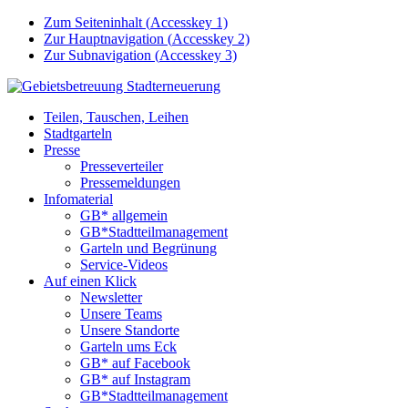
Zum Seiteninhalt (
Accesskey
1)
Zur Hauptnavigation (
Accesskey
2)
Zur Subnavigation (
Accesskey
3)
Teilen, Tauschen, Leihen
Stadtgarteln
Presse
Presseverteiler
Pressemeldungen
Infomaterial
GB* allgemein
GB*Stadtteilmanagement
Garteln und Begrünung
Service-Videos
Auf einen Klick
Newsletter
Unsere Teams
Unsere Standorte
Garteln ums Eck
GB* auf Facebook
GB* auf Instagram
GB*Stadtteilmanagement