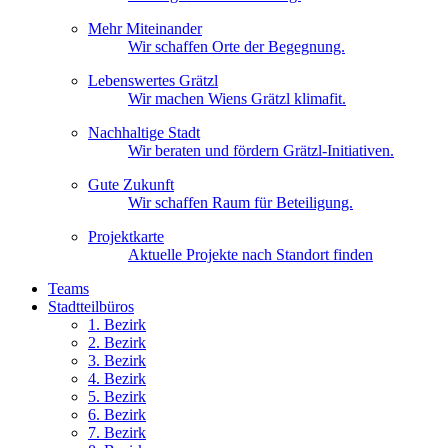
Mehr Miteinander
Wir schaffen Orte der Begegnung.
Lebenswertes Grätzl
Wir machen Wiens Grätzl klimafit.
Nachhaltige Stadt
Wir beraten und fördern Grätzl-Initiativen.
Gute Zukunft
Wir schaffen Raum für Beteiligung.
Projektkarte
Aktuelle Projekte nach Standort finden
Teams
Stadtteilbüros
1. Bez
irk
2. Bez
irk
3. Bez
irk
4. Bez
irk
5. Bez
irk
6. Bez
irk
7. Bez
irk