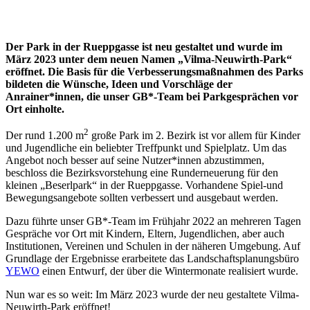
Der Park in der Rueppgasse ist neu gestaltet und wurde im
März 2023 unter dem neuen Namen „Vilma-Neuwirth-Park“
eröffnet. Die Basis für die Verbesserungsmaßnahmen des Parks
bildeten die Wünsche, Ideen und Vorschläge der
Anrainer*innen, die unser GB*-Team bei Parkgesprächen vor
Ort einholte.
2
Der rund 1.200 m
große Park im 2. Bezirk ist vor allem für Kinder
und Jugendliche ein beliebter Treffpunkt und Spielplatz. Um das
Angebot noch besser auf seine Nutzer*innen abzustimmen,
beschloss die Bezirksvorstehung eine Runderneuerung für den
kleinen „Beserlpark“ in der Rueppgasse. Vorhandene Spiel-und
Bewegungsangebote sollten verbessert und ausgebaut werden.
Dazu führte unser GB*-Team im Frühjahr 2022 an mehreren Tagen
Gespräche vor Ort mit Kindern, Eltern, Jugendlichen, aber auch
Institutionen, Vereinen und Schulen in der näheren Umgebung. Auf
Grundlage der Ergebnisse erarbeitete das Landschaftsplanungsbüro
YEWO
einen Entwurf, der über die Wintermonate realisiert wurde.
Nun war es so weit: Im März 2023 wurde der neu gestaltete Vilma-
Neuwirth-Park eröffnet!