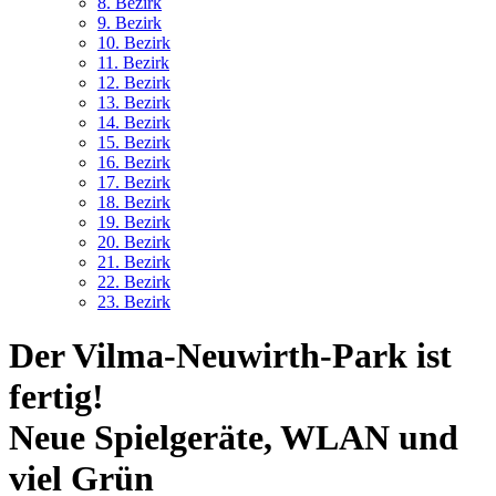
8. Bez
irk
9. Bez
irk
10. Bez
irk
11. Bez
irk
12. Bez
irk
13. Bez
irk
14. Bez
irk
15. Bez
irk
16. Bez
irk
17. Bez
irk
18. Bez
irk
19. Bez
irk
20. Bez
irk
21. Bez
irk
22. Bez
irk
23. Bez
irk
Der Vilma-Neuwirth-Park ist
fertig!
Neue Spielgeräte, WLAN und
viel Grün