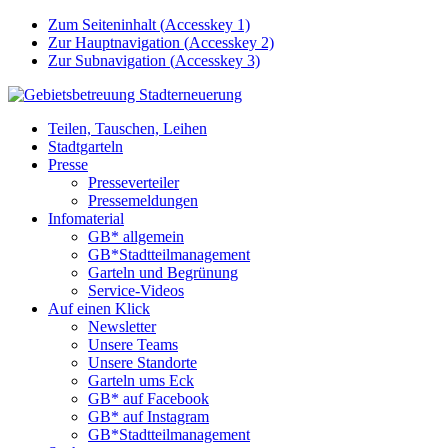
Zum Seiteninhalt (
Accesskey
1)
Zur Hauptnavigation (
Accesskey
2)
Zur Subnavigation (
Accesskey
3)
Teilen, Tauschen, Leihen
Stadtgarteln
Presse
Presseverteiler
Pressemeldungen
Infomaterial
GB* allgemein
GB*Stadtteilmanagement
Garteln und Begrünung
Service-Videos
Auf einen Klick
Newsletter
Unsere Teams
Unsere Standorte
Garteln ums Eck
GB* auf Facebook
GB* auf Instagram
GB*Stadtteilmanagement