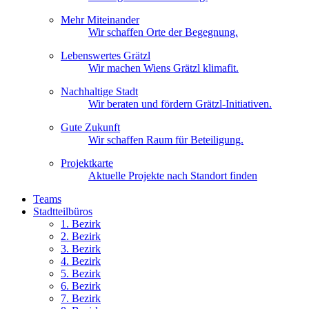
Mehr Miteinander
Wir schaffen Orte der Begegnung.
Lebenswertes Grätzl
Wir machen Wiens Grätzl klimafit.
Nachhaltige Stadt
Wir beraten und fördern Grätzl-Initiativen.
Gute Zukunft
Wir schaffen Raum für Beteiligung.
Projektkarte
Aktuelle Projekte nach Standort finden
Teams
Stadtteilbüros
1. Bez
irk
2. Bez
irk
3. Bez
irk
4. Bez
irk
5. Bez
irk
6. Bez
irk
7. Bez
irk