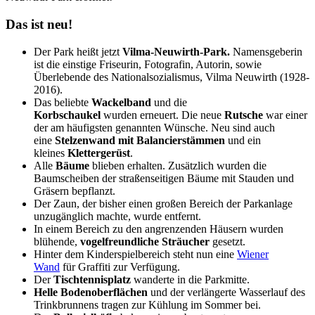
Das ist neu!
Der Park heißt jetzt
Vilma-Neuwirth-Park.
Namensgeberin
ist die einstige Friseurin, Fotografin, Autorin, sowie
Überlebende des Nationalsozialismus, Vilma Neuwirth (1928-
2016).
Das beliebte
Wackelband
und die
Korbschaukel
wurden erneuert. Die neue
Rutsche
war einer
der am häufigsten genannten Wünsche. Neu sind auch
eine
Stelzenwand mit Balancierstämmen
und ein
kleines
Klettergerüst
.
Alle
Bäume
blieben erhalten. Zusätzlich wurden die
Baumscheiben der straßenseitigen Bäume mit Stauden und
Gräsern bepflanzt.
Der Zaun, der bisher einen großen Bereich der Parkanlage
unzugänglich machte, wurde entfernt.
In einem Bereich zu den angrenzenden Häusern wurden
blühende,
vogelfreundliche Sträucher
gesetzt.
Hinter dem Kinderspielbereich steht nun eine
Wiener
Wand
für Graffiti zur Verfügung.
Der
Tischtennisplatz
wanderte in die Parkmitte.
Helle Bodenoberflächen
und der verlängerte Wasserlauf des
Trinkbrunnens tragen zur Kühlung im Sommer bei.