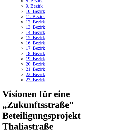
8. Bez
irk
9. Bez
irk
10. Bez
irk
11. Bez
irk
12. Bez
irk
13. Bez
irk
14. Bez
irk
15. Bez
irk
16. Bez
irk
17. Bez
irk
18. Bez
irk
19. Bez
irk
20. Bez
irk
21. Bez
irk
22. Bez
irk
23. Bez
irk
Visionen für eine
„Zukunftsstraße"
Beteiligungsprojekt
Thaliastraße