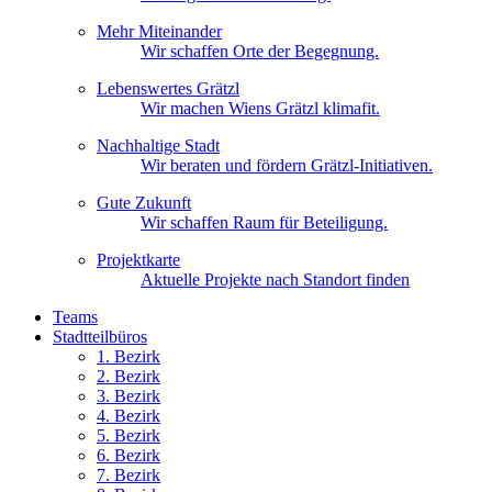
Mehr Miteinander
Wir schaffen Orte der Begegnung.
Lebenswertes Grätzl
Wir machen Wiens Grätzl klimafit.
Nachhaltige Stadt
Wir beraten und fördern Grätzl-Initiativen.
Gute Zukunft
Wir schaffen Raum für Beteiligung.
Projektkarte
Aktuelle Projekte nach Standort finden
Teams
Stadtteilbüros
1. Bez
irk
2. Bez
irk
3. Bez
irk
4. Bez
irk
5. Bez
irk
6. Bez
irk
7. Bez
irk