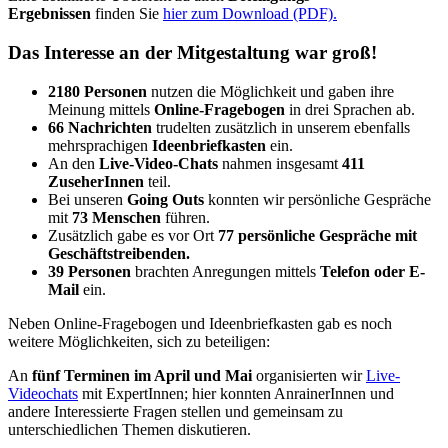
Ergebnissen
finden Sie
hier zum Download (PDF).
Das Interesse an der Mitgestaltung war groß!
2180 Personen
nutzen die Möglichkeit und gaben ihre
Meinung mittels
Online-Fragebogen
in drei Sprachen ab.
66 Nachrichten
trudelten zusätzlich in unserem ebenfalls
mehrsprachigen
Ideenbriefkasten
ein.
An den
Live-Video-Chats
nahmen insgesamt
411
ZuseherInnen
teil.
Bei unseren
Going Outs
konnten wir persönliche Gespräche
mit
73 Menschen
führen.
Zusätzlich gabe es vor Ort
77 persönliche Gespräche mit
Geschäftstreibenden.
39 Personen
brachten Anregungen mittels
Telefon oder E-
Mail
ein.
Neben Online-Fragebogen und Ideenbriefkasten gab es noch
weitere Möglichkeiten, sich zu beteiligen:
An
fünf Terminen im April und Mai
organisierten wir
Live-
Videochats
mit ExpertInnen; hier konnten AnrainerInnen und
andere Interessierte Fragen stellen und gemeinsam zu
unterschiedlichen Themen diskutieren.