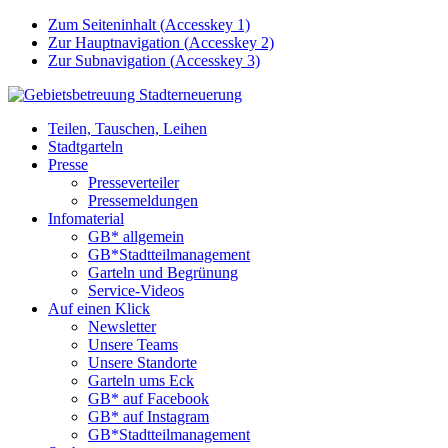
Zum Seiteninhalt (
Accesskey
1)
Zur Hauptnavigation (
Accesskey
2)
Zur Subnavigation (
Accesskey
3)
Teilen, Tauschen, Leihen
Stadtgarteln
Presse
Presseverteiler
Pressemeldungen
Infomaterial
GB* allgemein
GB*Stadtteilmanagement
Garteln und Begrünung
Service-Videos
Auf einen Klick
Newsletter
Unsere Teams
Unsere Standorte
Garteln ums Eck
GB* auf Facebook
GB* auf Instagram
GB*Stadtteilmanagement