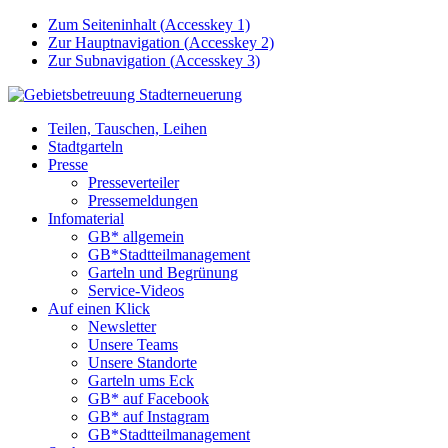
Zum Seiteninhalt (
Accesskey
1)
Zur Hauptnavigation (
Accesskey
2)
Zur Subnavigation (
Accesskey
3)
Teilen, Tauschen, Leihen
Stadtgarteln
Presse
Presseverteiler
Pressemeldungen
Infomaterial
GB* allgemein
GB*Stadtteilmanagement
Garteln und Begrünung
Service-Videos
Auf einen Klick
Newsletter
Unsere Teams
Unsere Standorte
Garteln ums Eck
GB* auf Facebook
GB* auf Instagram
GB*Stadtteilmanagement