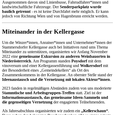
Ausgenommen davon sind Linienbusse, Fahrradfahrer*innen und
landwirtschaftliche Fahrzeuge. Der
Senderparkplatz wurde
baulich getrennt
- es ist keine Durchfahrt mehr möglich. Er kann
jedoch von Richtung Wien und von Hagenbrunn erreicht werden.
Miteinander in der Kellergasse
Um die Winzer*innen, Anrainer*innen und Unternehmer*innen der
Stammersdorfer Kellergasse auch bei Initiativen rund ums Thema
Miteinander zu unterstützen, organisierten wir Anfang November
2022 eine
gemeinsame Exkursion zu anderen Weinbauorten in
Niederösterreich
. Am Programm standen
Poysdorf
mit dem
vinoversum und einer Kellergassenführung und
Wolkersdorf
mit
der Besonderheit eines „Gemeindekellers“ als Ort des
Zusammenkommens in der Kellergasse. An oberster Stelle stand der
Ideenaustausch und die Vernetzung mit lokalen Akteur*innen
.
2023 fanden in regelmäßigen Abständen zudem von uns moderierte
Stammtische und Arbeitsgruppen-Treffen
statt. Ziel ist der
Informationsaustausch, das gemeinsame Ideen-Sammeln und
die gegenseitigen Vernetzung
der engagierten Teilnehmenden.
Als Jahresabschluss organisierten wir zudem ein
„Kellerschaun“
.