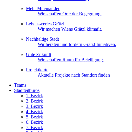
Mehr Miteinander
Wir schaffen Orte der Begegnung.
Lebenswertes Grätzl
Wir machen Wiens Grätzl klimafit.
Nachhaltige Stadt
Wir beraten und fördern Grätzl-Initiativen.
Gute Zukunft
Wir schaffen Raum für Beteiligung.
Projektkarte
Aktuelle Projekte nach Standort finden
Teams
Stadtteilbüros
1. Bez
irk
2. Bez
irk
3. Bez
irk
4. Bez
irk
5. Bez
irk
6. Bez
irk
7. Bez
irk