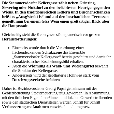
Die Stammersdorfer Kellergasse zählt neben Grinzing,
Sievering oder Nußdorf zu den beliebtesten Heurigengegenden
Wiens. In den traditionsreichen Kellern und Buschenschanken
heißt es „Ausg’steckt is“ und auf den beschaulichen Terrassen
genießt man bei einem Glas Wein einen großartigen Blick über
die Hauptstadt.
Gleichzeitig steht die Kellergasse städteplanerisch vor großen
Herausforderungen
:
Einerseits wurde durch die Verordnung einer
flächendeckenden
Schutzzone
das Ensemble
„Stammersdorfer Kellergasse“ bereits geschützt und damit ihr
charakteristisches Erscheinungsbild erhalten.
Auch die
Widmung als Wald- und Wiesengürtel
bewahrt
die Struktur der Kellergasse.
Andererseits wird der gepflasterte Hohlweg stark vom
Durchzugsverkehr
befahren.
Daher ist Bezirksvorsteher Georg Papai gemeinsam mit der
Gebietsbetreuung Stadterneuerung tätig geworden: In Abstimmung
mit den örtlichen Eigentümer*innen und lokalen Gewerbetreibenden
sowie den städtischen Dienststellen werden Schritt für Schritt
Verbesserungsmaßnahmen
entwickelt und umgesetzt.