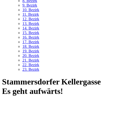
8. Bez
irk
9. Bez
irk
10. Bez
irk
11. Bez
irk
12. Bez
irk
13. Bez
irk
14. Bez
irk
15. Bez
irk
16. Bez
irk
17. Bez
irk
18. Bez
irk
19. Bez
irk
20. Bez
irk
21. Bez
irk
22. Bez
irk
23. Bez
irk
Stammersdorfer Kellergasse
Es geht aufwärts!