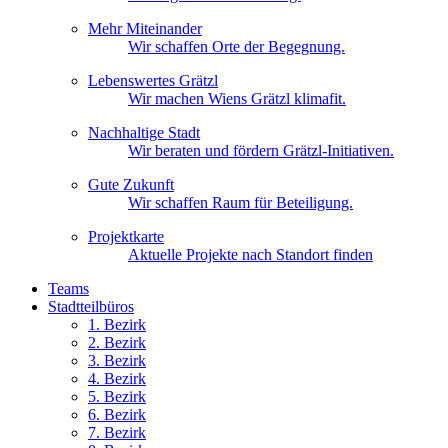
Mehr Miteinander
Wir schaffen Orte der Begegnung.
Lebenswertes Grätzl
Wir machen Wiens Grätzl klimafit.
Nachhaltige Stadt
Wir beraten und fördern Grätzl-Initiativen.
Gute Zukunft
Wir schaffen Raum für Beteiligung.
Projektkarte
Aktuelle Projekte nach Standort finden
Teams
Stadtteilbüros
1. Bez
irk
2. Bez
irk
3. Bez
irk
4. Bez
irk
5. Bez
irk
6. Bez
irk
7. Bez
irk