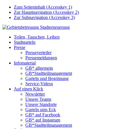
Zum Seiteninhalt (
Accesskey
1)
Zur Hauptnavigation (
Accesskey
2)
Zur Subnavigation (
Accesskey
3)
Teilen, Tauschen, Leihen
Stadtgarteln
Presse
Presseverteiler
Pressemeldungen
Infomaterial
GB* allgemein
GB*Stadtteilmanagement
Garteln und Begrünung
Service-Videos
Auf einen Klick
Newsletter
Unsere Teams
Unsere Standorte
Garteln ums Eck
GB* auf Facebook
GB* auf Instagram
GB*Stadtteilmanagement