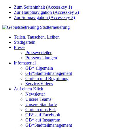
Zum Seiteninhalt (
Accesskey
1)
Zur Hauptnavigation (
Accesskey
2)
Zur Subnavigation (
Accesskey
3)
Teilen, Tauschen, Leihen
Stadtgarteln
Presse
Presseverteiler
Pressemeldungen
Infomaterial
GB* allgemein
GB*Stadtteilmanagement
Garteln und Begrünung
Service-Videos
Auf einen Klick
Newsletter
Unsere Teams
Unsere Standorte
Garteln ums Eck
GB* auf Facebook
GB* auf Instagram
GB*Stadtteilmanagement