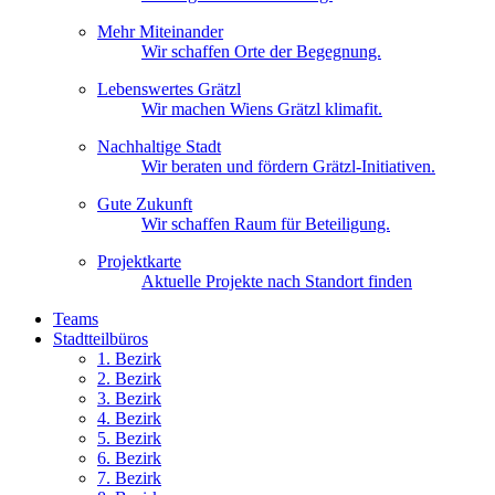
Mehr Miteinander
Wir schaffen Orte der Begegnung.
Lebenswertes Grätzl
Wir machen Wiens Grätzl klimafit.
Nachhaltige Stadt
Wir beraten und fördern Grätzl-Initiativen.
Gute Zukunft
Wir schaffen Raum für Beteiligung.
Projektkarte
Aktuelle Projekte nach Standort finden
Teams
Stadtteilbüros
1. Bez
irk
2. Bez
irk
3. Bez
irk
4. Bez
irk
5. Bez
irk
6. Bez
irk
7. Bez
irk