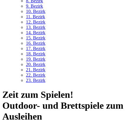
8. Bez
irk
9. Bez
irk
10. Bez
irk
11. Bez
irk
12. Bez
irk
13. Bez
irk
14. Bez
irk
15. Bez
irk
16. Bez
irk
17. Bez
irk
18. Bez
irk
19. Bez
irk
20. Bez
irk
21. Bez
irk
22. Bez
irk
23. Bez
irk
Zeit zum Spielen!
Outdoor- und Brettspiele zum
Ausleihen