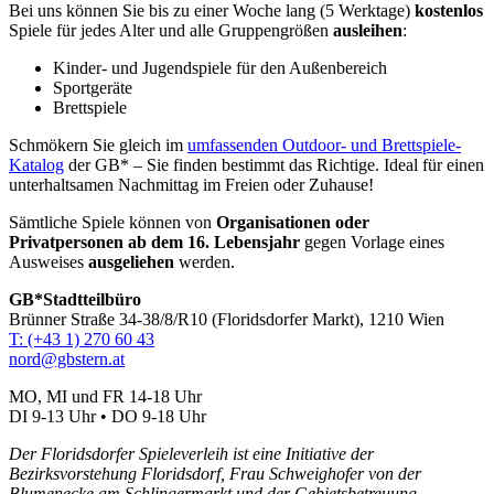
Bei uns können Sie bis zu einer Woche lang (5 Werktage)
kostenlos
Spiele für jedes Alter und alle Gruppengrößen
ausleihen
:
Kinder- und Jugendspiele für den Außenbereich
Sportgeräte
Brettspiele
Schmökern Sie gleich im
umfassenden Outdoor- und Brettspiele-
Katalog
der GB* – Sie finden bestimmt das Richtige. Ideal für einen
unterhaltsamen Nachmittag im Freien oder Zuhause!
Sämtliche Spiele können von
Organisationen oder
Privatpersonen ab dem 16. Lebensjahr
gegen Vorlage eines
Ausweises
ausgeliehen
werden.
GB*Stadtteilbüro
Brünner Straße 34-38/8/R10 (Floridsdorfer Markt), 1210 Wien
T: (+43 1) 270 60 43
nord@gbstern.at
MO, MI und FR 14-18 Uhr
DI 9-13 Uhr • DO 9-18 Uhr
Der Floridsdorfer Spieleverleih ist eine Initiative der
Bezirksvorstehung Floridsdorf, Frau Schweighofer von der
Blumenecke am Schlingermarkt und der Gebietsbetreuung