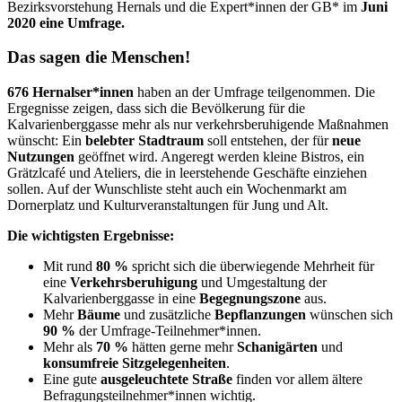
Bezirksvorstehung Hernals und die Expert*innen der GB* im
Juni
2020 eine Umfrage.
Das sagen die Menschen!
676 Hernalser*innen
haben an der Umfrage teilgenommen. Die
Ergegnisse zeigen, dass sich die Bevölkerung für die
Kalvarienberggasse mehr als nur verkehrsberuhigende Maßnahmen
wünscht: Ein
belebter Stadtraum
soll entstehen, der für
neue
Nutzungen
geöffnet wird. Angeregt werden kleine Bistros, ein
Grätzlcafé und Ateliers, die in leerstehende Geschäfte einziehen
sollen. Auf der Wunschliste steht auch ein Wochenmarkt am
Dornerplatz und Kulturveranstaltungen für Jung und Alt.
Die wichtigsten Ergebnisse:
Mit rund
80 %
spricht sich die überwiegende Mehrheit für
eine
Verkehrsberuhigung
und Umgestaltung der
Kalvarienberggasse in eine
Begegnungszone
aus.
Mehr
Bäume
und zusätzliche
Bepflanzungen
wünschen sich
90 %
der Umfrage-Teilnehmer*innen.
Mehr als
70 %
hätten gerne mehr
Schanigärten
und
konsumfreie Sitzgelegenheiten
.
Eine gute
ausgeleuchtete Straße
finden vor allem ältere
Befragungsteilnehmer*innen wichtig.