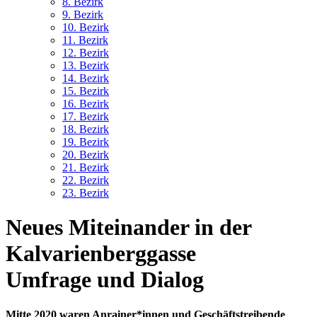
8. Bez
irk
9. Bez
irk
10. Bez
irk
11. Bez
irk
12. Bez
irk
13. Bez
irk
14. Bez
irk
15. Bez
irk
16. Bez
irk
17. Bez
irk
18. Bez
irk
19. Bez
irk
20. Bez
irk
21. Bez
irk
22. Bez
irk
23. Bez
irk
Neues Miteinander in der
Kalvarienberggasse
Umfrage und Dialog
Mitte 2020 waren Anrainer*innen und Geschäftstreibende