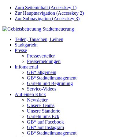
Zum Seiteninhalt (
Accesskey
1)
Zur Hauptnavigation (
Accesskey
2)
Zur Subnavigation (
Accesskey
3)
Teilen, Tauschen, Leihen
Stadtgarteln
Presse
Presseverteiler
Pressemeldungen
Infomaterial
GB* allgemein
GB*Stadtteilmanagement
Garteln und Begrünung
Service-Videos
Auf einen Klick
Newsletter
Unsere Teams
Unsere Standorte
Garteln ums Eck
GB* auf Facebook
GB* auf Instagram
GB*Stadtteilmanagement