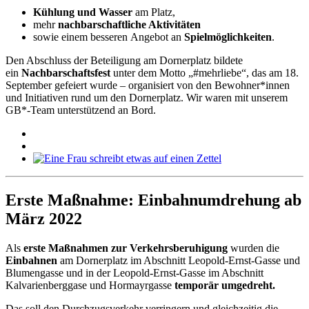
Kühlung und Wasser
am Platz,
mehr
nachbarschaftliche Aktivitäten
sowie einem besseren Angebot an
Spielmöglichkeiten
.
Den Abschluss der Beteiligung am Dornerplatz bildete
ein
Nachbarschaftsfest
unter dem Motto „#mehrliebe“, das am 18.
September gefeiert wurde ­­­– organisiert von den Bewohner*innen
und Initiativen rund um den Dornerplatz. Wir waren mit unserem
GB*-Team unterstützend an Bord.
Erste Maßnahme: Einbahnumdrehung ab
März 2022
Als
erste Maßnahmen zur Verkehrsberuhigung
wurden die
Einbahnen
am Dornerplatz im Abschnitt Leopold-Ernst-Gasse und
Blumengasse und in der Leopold-Ernst-Gasse im Abschnitt
Kalvarienberggase und Hormayrgasse
temporär umgedreht.
Das soll den Durchzugsverkehr verringern und gleichzeitig die