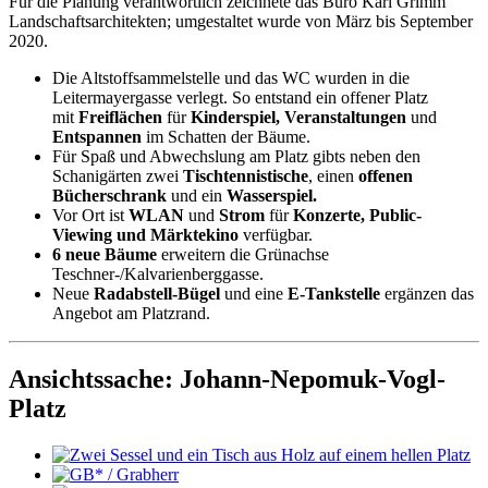
Für die Planung verantwortlich zeichnete das Büro Karl Grimm
Landschaftsarchitekten; umgestaltet wurde von März bis September
2020.
Die Altstoffsammelstelle und das WC wurden in die
Leitermayergasse verlegt. So entstand ein offener Platz
mit
Freiflächen
für
Kinderspiel, Veranstaltungen
und
Entspannen
im Schatten der Bäume.
Für Spaß und Abwechslung am Platz gibts neben den
Schanigärten zwei
Tischtennistische
, einen
offenen
Bücherschrank
und ein
Wasserspiel.
Vor Ort ist
WLAN
und
Strom
für
Konzerte, Public-
Viewing und Märktekino
verfügbar.
6 neue Bäume
erweitern die Grünachse
Teschner-/Kalvarienberggasse.
Neue
Radabstell-Bügel
und eine
E-Tankstelle
ergänzen das
Angebot am Platzrand.
Ansichtssache: Johann-Nepomuk-Vogl-
Platz