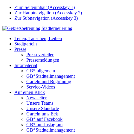
Zum Seiteninhalt (
Accesskey
1)
Zur Hauptnavigation (
Accesskey
2)
Zur Subnavigation (
Accesskey
3)
Teilen, Tauschen, Leihen
Stadtgarteln
Presse
Presseverteiler
Pressemeldungen
Infomaterial
GB* allgemein
GB*Stadtteilmanagement
Garteln und Begrünung
Service-Videos
Auf einen Klick
Newsletter
Unsere Teams
Unsere Standorte
Garteln ums Eck
GB* auf Facebook
GB* auf Instagram
GB*Stadtteilmanagement