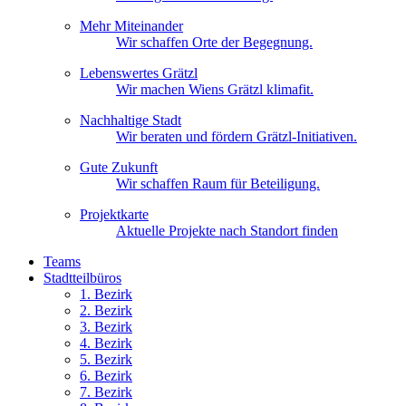
Mehr Miteinander
Wir schaffen Orte der Begegnung.
Lebenswertes Grätzl
Wir machen Wiens Grätzl klimafit.
Nachhaltige Stadt
Wir beraten und fördern Grätzl-Initiativen.
Gute Zukunft
Wir schaffen Raum für Beteiligung.
Projektkarte
Aktuelle Projekte nach Standort finden
Teams
Stadtteilbüros
1. Bez
irk
2. Bez
irk
3. Bez
irk
4. Bez
irk
5. Bez
irk
6. Bez
irk
7. Bez
irk