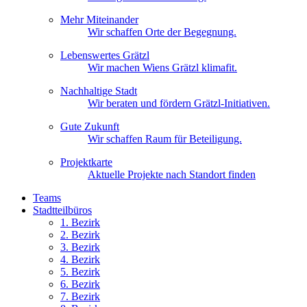
Mehr Miteinander
Wir schaffen Orte der Begegnung.
Lebenswertes Grätzl
Wir machen Wiens Grätzl klimafit.
Nachhaltige Stadt
Wir beraten und fördern Grätzl-Initiativen.
Gute Zukunft
Wir schaffen Raum für Beteiligung.
Projektkarte
Aktuelle Projekte nach Standort finden
Teams
Stadtteilbüros
1. Bez
irk
2. Bez
irk
3. Bez
irk
4. Bez
irk
5. Bez
irk
6. Bez
irk
7. Bez
irk