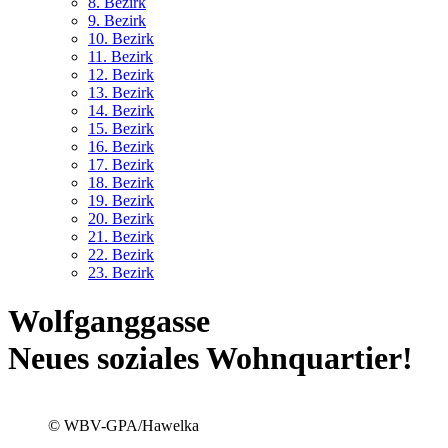
8. Bez
irk
9. Bez
irk
10. Bez
irk
11. Bez
irk
12. Bez
irk
13. Bez
irk
14. Bez
irk
15. Bez
irk
16. Bez
irk
17. Bez
irk
18. Bez
irk
19. Bez
irk
20. Bez
irk
21. Bez
irk
22. Bez
irk
23. Bez
irk
Wolfganggasse
Neues soziales Wohnquartier!
© WBV-GPA/Hawelka