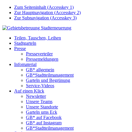
Zum Seiteninhalt (
Accesskey
1)
Zur Hauptnavigation (
Accesskey
2)
Zur Subnavigation (
Accesskey
3)
Teilen, Tauschen, Leihen
Stadtgarteln
Presse
Presseverteiler
Pressemeldungen
Infomaterial
GB* allgemein
GB*Stadtteilmanagement
Garteln und Begrünung
Service-Videos
Auf einen Klick
Newsletter
Unsere Teams
Unsere Standorte
Garteln ums Eck
GB* auf Facebook
GB* auf Instagram
GB*Stadtteilmanagement