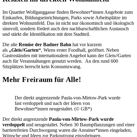
Im Quartier Wolfganggasse finden Bewohner*innen Angebote zum
Einkaufen, Bildungseinrichtungen, Parks sowie Arbeitsplätze im
direkten Wohnumfeld. Das ist nicht nur ökonomisch und ökologisch
sinnvoll, sondern fördert auch den nachbarschaftlichen Austausch
und stärkt die Identifikation mit dem Stadtteil.
Die alte
Remise der Badner Bahn
hat vor kurzem
als
„Gleis//Garten“
, Wiens erster Foodhall, geöffnet. Neben
Gastroständen mit internationalem Angebot kann der Gleis//Garten
auch für Veranstaltungen genutzt werden. An den rund 600
Sitzplätzen herrscht kein Konsumzwang.
Mehr Freiraum für Alle!
Der direkt angrenzende Paula-von-Mirtow-Park wurde
fast verdoppelt und nach der Ideen von
Bewohner*innen neugestaltet. (© GB*)
Der direkt angrenzende
Paula-von-Mirtow-Park wurde
verdoppelt
und neugestaltet. Neben 30 Baumpflanzungen und einer
barrierefreien Durchwegung waren die Anrainer*innen eingeladen,
Wünsche und Ideen zur Parknutzung einzubringen.