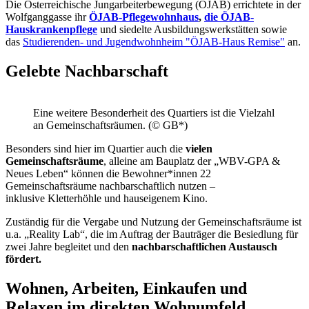
Die Österreichische Jungarbeiterbewegung (ÖJAB) errichtete in der
Wolfganggasse ihr
ÖJAB-Pflegewohnhaus
,
die ÖJAB-
Hauskrankenpflege
und siedelte Ausbildungswerkstätten sowie
das
Studierenden- und Jugendwohnheim "ÖJAB-Haus Remise"
an.
Gelebte Nachbarschaft
Eine weitere Besonderheit des Quartiers ist die Vielzahl
an Gemeinschaftsräumen. (© GB*)
Besonders sind hier im Quartier auch die
vielen
Gemeinschaftsräume
, alleine am Bauplatz der „WBV-GPA &
Neues Leben“ können die Bewohner*innen 22
Gemeinschaftsräume nachbarschaftlich nutzen –
inklusive Kletterhöhle und hauseigenem Kino.
Zuständig für die Vergabe und Nutzung der Gemeinschaftsräume ist
u.a. „Reality Lab“, die im Auftrag der Bauträger die Besiedlung für
zwei Jahre begleitet und den
nachbarschaftlichen Austausch
fördert.
Wohnen, Arbeiten, Einkaufen und
Relaxen im direkten Wohnumfeld